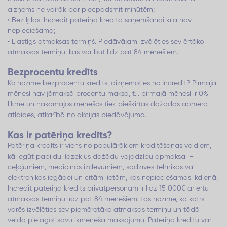
aizņems ne vairāk par piecpadsmit minūtēm;
• Bez ķīlas. Incredit patēriņa kredīta saņemšanai ķīla nav
nepieciešama;
• Elastīgs atmaksas termiņš. Piedāvājam izvēlēties sev ērtāko
atmaksas termiņu, kas var būt līdz pat 84 mēnešiem.
Bezprocentu kredīts
Ko nozīmē bezprocentu kredīts, aizņemoties no Incredit? Pirmajā
mēnesī nav jāmaksā procentu maksa, t.i. pirmajā mēnesī ir 0%
likme un nākamajos mēnešos tiek piešķirtas dažādas apmēra
atlaides, atkarībā no akcijas piedāvājuma.
Kas ir patēriņa kredīts?
Patēriņa kredīts ir viens no populārākiem kreditēšanas veidiem,
kā iegūt papildu līdzekļus dažādu vajadzību apmaksai –
ceļojumiem, medicīnas izdevumiem, sadzīves tehnikas vai
elektronikas iegādei un citām lietām, kas nepieciešamas ikdienā.
Incredit patēriņa kredīts privātpersonām ir līdz 15 000€ ar ērtu
atmaksas termiņu līdz pat 84 mēnešiem, tas nozīmē, ka katrs
varēs izvēlēties sev piemērotāko atmaksas termiņu un tādā
veidā pielāgot savu ikmēneša maksājumu. Patēriņa kredītu var