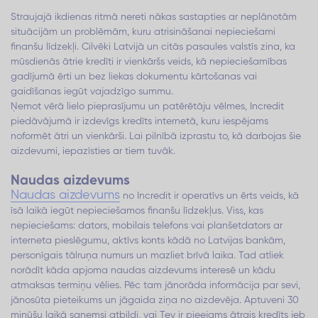
Straujajā ikdienas ritmā nereti nākas sastapties ar neplānotām
situācijām un problēmām, kuru atrisināšanai nepieciešami
finanšu līdzekļi. Cilvēki Latvijā un citās pasaules valstīs zina, ka
mūsdienās ātrie kredīti ir vienkāršs veids, kā nepieciešamības
gadījumā ērti un bez liekas dokumentu kārtošanas vai
gaidīšanas iegūt vajadzīgo summu.
Ņemot vērā lielo pieprasījumu un patērētāju vēlmes, Incredit
piedāvājumā ir izdevīgs kredīts internetā, kuru iespējams
noformēt ātri un vienkārši. Lai pilnībā izprastu to, kā darbojas šie
aizdevumi, iepazīsties ar tiem tuvāk.
Naudas aizdevums
Naudas aizdevums
no Incredit ir operatīvs un ērts veids, kā
īsā laikā iegūt nepieciešamos finanšu līdzekļus. Viss, kas
nepieciešams: dators, mobilais telefons vai planšetdators ar
interneta pieslēgumu, aktīvs konts kādā no Latvijas bankām,
personīgais tālruņa numurs un mazliet brīvā laika. Tad atliek
norādīt kāda apjoma naudas aizdevums interesē un kādu
atmaksas termiņu vēlies. Pēc tam jānorāda informācija par sevi,
jānosūta pieteikums un jāgaida ziņa no aizdevēja. Aptuveni 30
minūšu laikā saņemsi atbildi, vai Tev ir pieejams ātrais kredīts jeb