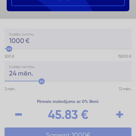
Izvēlies summu
1000
€
300 €
15000 €
Izvēlies termiņu
24
mēn.
3 mēn.
72 mēn.
Pirmais maksājums ar 0% likmi:
45.83
€
Saņemt
1000
€