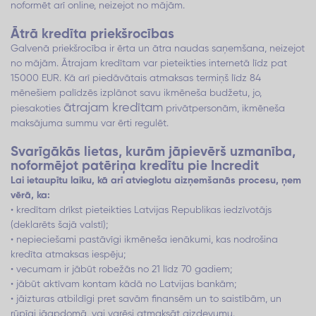
noformēt arī online, neizejot no mājām.
Ātrā kredīta priekšrocības
Galvenā priekšrocība ir ērta un ātra naudas saņemšana, neizejot
no mājām. Ātrajam kredītam var pieteikties internetā līdz pat
15000 EUR. Kā arī piedāvātais atmaksas termiņš līdz 84
mēnešiem palīdzēs izplānot savu ikmēneša budžetu, jo,
ātrajam kredītam
piesakoties
privātpersonām, ikmēneša
maksājuma summu var ērti regulēt.
Svarīgākās lietas, kurām jāpievērš uzmanība,
noformējot patēriņa kredītu pie Incredit
Lai ietaupītu laiku, kā arī atvieglotu aizņemšanās procesu, ņem
vērā, ka:
• kredītam drīkst pieteikties Latvijas Republikas iedzīvotājs
(deklarēts šajā valstī);
• nepieciešami pastāvīgi ikmēneša ienākumi, kas nodrošina
kredīta atmaksas iespēju;
• vecumam ir jābūt robežās no 21 līdz 70 gadiem;
• jābūt aktīvam kontam kādā no Latvijas bankām;
• jāizturas atbildīgi pret savām finansēm un to saistībām, un
rūpīgi jāapdomā, vai varēsi atmaksāt aizdevumu.