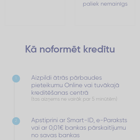
paliek nemainīgs
Kā noformēt
kredītu
Aizpildi ātrās pārbaudes
1
pieteikumu Online vai tuvākajā
kreditēšanas centrā
(tas aizņems ne vairāk par 5 minūtēm)
Apstiprini ar Smart-ID, e-Paraksts
2
vai ar 0,01€ bankas pārskaitījumu
no savas bankas