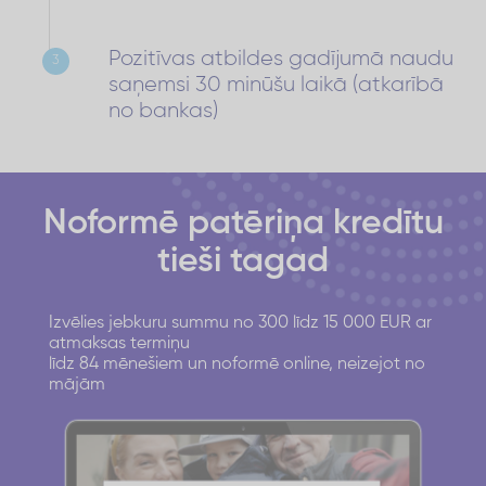
Pozitīvas atbildes gadījumā naudu
3
saņemsi 30 minūšu laikā (atkarībā
no bankas)
Noformē patēriņa kredītu
tieši tagad
Izvēlies jebkuru summu no 300 līdz 15 000 EUR ar
atmaksas termiņu
līdz 84 mēnešiem un noformē online, neizejot no
mājām