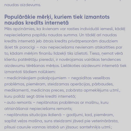
naudas aizdevums.
Populārākie mērķi, kuriem tiek izmantots
naudas kredīts internetā
Mēs apzināmies, ka ikvienam var rasties individuāli iemesli, kādēļ
nepieciešama papildu naudas summa. Un tādēļ arī naudas
kredīts internetā jeb ātrais kredīts privātpersonām daudziem
šķiet tik parocīgi – nav nepieciešams nevienam atskaitīties par
to, kādam mērķim finanšu līdzekļi tiks izlietoti. Tiesa, ņemot vērā
klientu patērētāju pieredzi, ir novērojamas vairākas tendences
aizdevumu tērēšanas mērķos. Lielākoties aizdevumi internetā tiek
izmantoti šādiem nolūkiem:
• medicīniskajiem pakalpojumiem – negaidītas veselības
problēmas, piemēram, steidzamas operācijas, pārbaudes,
medikamenti, medicīnas preces, zobārsta apmeklējums u.tml.,
kuru palīdz segt ātrie kredīti internetā;
• auto remonts – neplānotas problēmas ar mašīnu, kuru
atrisināšanai nepieciešams remonts;
• neplānotas situācijas ikdienā – gadījumi, kad, piemēram,
saplīst veļas mašīna, suns steidzami jāved pie veterinārārsta,
plīsusi caurule vannas istabā un jāsauc santehniķis u.tml.;