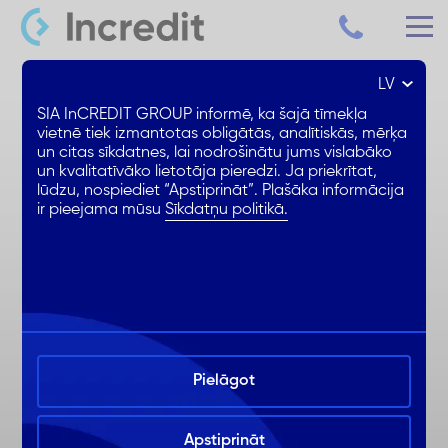
LV
Patēriņa kredīts līdz 15 000 €
SIA InCREDIT GROUP informē, ka šajā tīmekļa
vietnē tiek izmantotas obligātās, analītiskās, mērķa
un citas sīkdatnes, lai nodrošinātu jums vislabāko
Samazināta % likme
un kvalitatīvāko lietotāja pieredzi. Ja priekrītat,
1. mēnesis BEZ ikmēneša %
lūdzu, nospiediet “Apstiprināt”. Plašāka informācija
ir pieejama mūsu
Sīkdatņu politikā.
Ērta noformēšana online
Pielāgot
Apstiprināt