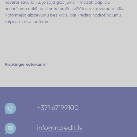
novērtē savu laiku, jo šajā gadījumā ir mazāk papildu
nosacījumu nekā, ja klients tomēr izvēlētos aizdevumu ar ķīlu.
Noformējot aizdevumu bez ķīlas, par kredīta nodrošinājumu
kalpos klienta ienākumi.
Vispārīgie noteikumi
+371 67199100
info@incredit.lv