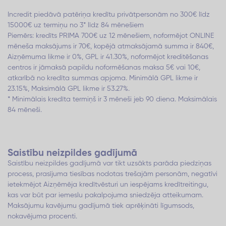
Incredit piedāvā patēriņa kredītu privātpersonām no 300€ līdz
15000€ uz termiņu no 3* līdz 84 mēnešiem
Piemērs: kredīts PRIMA 700€ uz 12 mēnešiem, noformējot ONLINE
mēneša maksājums ir 70€, kopējā atmaksājamā summa ir 840€,
Aizņēmuma likme ir 0%, GPL ir 41.30%, noformējot kreditēšanas
centros ir jāmaksā papildu noformēšanas maksa 5€ vai 10€,
atkarībā no kredīta summas apjoma. Minimālā GPL likme ir
23.15%, Maksimālā GPL likme ir 53.27%.
* Minimālais kredīta termiņš ir 3 mēneši jeb 90 diena. Maksimālais
84 mēneši.
Saistību neizpildes gadījumā
Saistību neizpildes gadījumā var tikt uzsākts parāda piedziņas
process, prasījuma tiesības nodotas trešajām personām, negatīvi
ietekmējot Aizņēmēja kredītvēsturi un iespējams kredītreitingu,
kas var būt par iemeslu pakalpojuma sniedzēja atteikumam.
Maksājumu kavējumu gadījumā tiek aprēķināti līgumsods,
nokavējuma procenti.