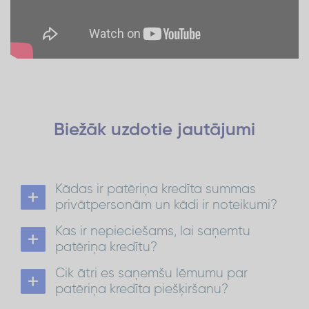
Biežāk uzdotie
jautājumi
Kādas ir patēriņa kredīta summas
privātpersonām un kādi ir noteikumi?
Patēriņa kredīts privātpersonām ir no 300 EUR
Kas ir nepieciešams, lai saņemtu
līdz 1500 EUR ar atmaksas termiņu līdz 72
mēnešiem.
patēriņa kredītu?
No 1 501 EUR līdz 15 000 EUR atmaksas termiņš ir
Lai saņemtu patēriņa kredītu:
līdz 84 mēnešiem.
Cik ātri es saņemšu lēmumu par
ir jābūt Latvijas pastāvīgajam iedzīvotājam
Patēriņa kredīts
Vairāk par kredītu:
vecumā no 21 līdz 70 gadiem*;
patēriņa kredīta piešķiršanu?
nepieciešams konts kādā no Latvijas
kredīta
Lēmumu par
piešķiršanu saņemsi 30
bankām;