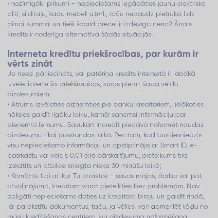
• nozīmīgāki pirkumi – nepieciešams iegādāties jaunu elektrisko
plīti, sildītāju, kādu mēbeli u.tml., taču nedaudz pietrūkst līdz
pilnai summai un tieši šobrīd precei ir izdevīga cena? Ātrais
kredīts ir noderīga alternatīva šādās situācijās.
Interneta kredītu priekšrocības, par kurām ir
vērts zināt
Ja neesi pārliecināts, vai patēriņa kredīts internetā ir labākā
izvēle, izvērtē šīs priekšrocības, kuras piemīt šāda veida
aizdevumiem:
• Ātrums. Izvēloties aizņemties pie banku kreditoriem, lielākoties
nāksies gaidīt ilgāku laiku, kamēr saņemsi informāciju par
pieņemto lēmumu. Savukārt Incredit piedāvā noformēt naudas
aizdevumu tikai pusstundas laikā. Pēc tam, kad būsi iesniedzis
visu nepieciešamo informāciju un apstiprinājis ar Smart ID, e-
pasrkastu vai veicis 0,01 eiro pārskaitījumu, pieteikums tiks
izskatīts un atbilde sniegta nieka 30 minūšu laikā;
• Komforts. Lai arī kur Tu atrastos – savās mājās, darbā vai pat
atvaļinājumā, kredītam varat pieteikties bez problēmām. Nav
obligāti nepieciešams doties uz kreditora biroju un gaidīt rindā,
lai parakstītu dokumentus, taču, ja vēlies, vari apmeklēt kādu no
mūsu kreditēšanas centriem, kur aizdevuma noformēšana