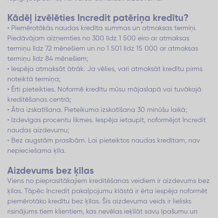
Kādēļ izvēlēties Incredit patēriņa kredītu?
• Piemērotākās naudas kredīta summas un atmaksas termiņi.
Piedāvājam aizņemties no 300 līdz 1 500 eiro ar atmaksas
termiņu līdz 72 mēnešiem un no 1 501 līdz 15 000 ar atmaksas
termiņu līdz 84 mēnešiem;
• Iespēja atmaksāt ātrāk. Ja vēlies, vari atmaksāt kredītu pirms
noteiktā termiņa;
• Ērti pieteikties. Noformē kredītu mūsu mājaslapā vai tuvākajā
kreditēšanas centrā;
• Ātra izskatīšana. Pieteikuma izskatīšana 30 minūšu laikā;
• Izdevīgas procentu likmes. Iespēja ietaupīt, noformējot Incredit
naudas aizdevumu;
• Bez augstām prasībām. Lai pieteiktos naudas kredītam, nav
nepieciešama ķīla.
Aizdevums bez ķīlas
Viens no pieprasītākajiem kreditēšanas veidiem ir aizdevums bez
ķīlas. Tāpēc Incredit pakalpojumu klāstā ir ērta iespēja noformēt
piemērotāko kredītu bez ķīlas. Šis aizdevuma veids ir lielisks
risinājums tiem klientiem, kas nevēlas ieķīlāt savu īpašumu un