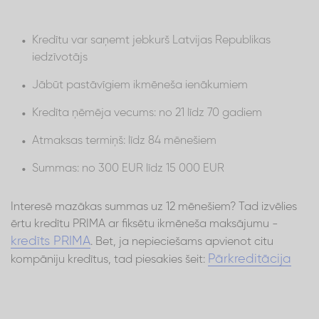
Kredītu var saņemt jebkurš Latvijas Republikas
iedzīvotājs
Jābūt pastāvīgiem ikmēneša ienākumiem
Kredīta ņēmēja vecums: no 21 līdz 70 gadiem
Atmaksas termiņš: līdz 84 mēnešiem
Summas: no 300 EUR līdz 15 000 EUR
Interesē mazākas summas uz 12 mēnešiem? Tad izvēlies
ērtu kredītu PRIMA ar fiksētu ikmēneša maksājumu -
kredīts PRIMA
. Bet, ja nepieciešams apvienot citu
Pārkreditācija
kompāniju kredītus, tad piesakies šeit: