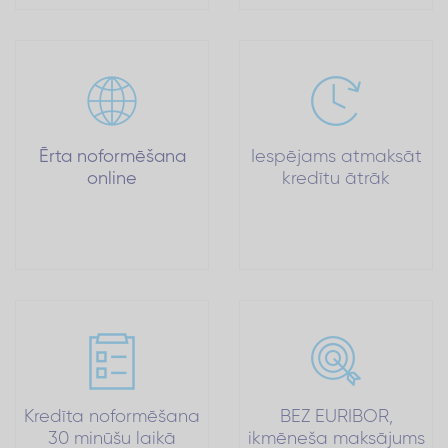
Ērta noformēšana
Iespējams atmaksāt
online
kredītu ātrāk
Kredīta noformēšana
BEZ EURIBOR,
30 minūšu laikā
ikmēneša maksājums