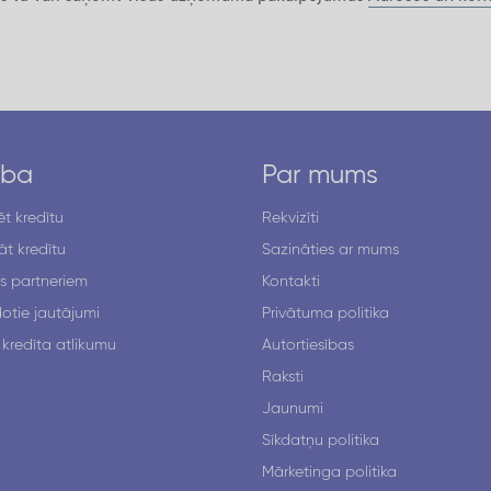
ība
Par mums
t kredītu
Rekvizīti
t kredītu
Sazināties ar mums
s partneriem
Kontakti
otie jautājumi
Privātuma politika
 kredīta atlikumu
Autortiesības
Raksti
Jaunumi
Sīkdatņu politika
Mārketinga politika