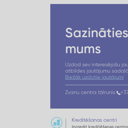
Sazināties
mums
Uzdod sev interesējošu ja
atbildes jautājumu sadaļ
Biežāk uzdotie jautājumi
Zvanu centra tālrunis
+37
Kreditēšanas centri
Incredit kreditēšanas cent