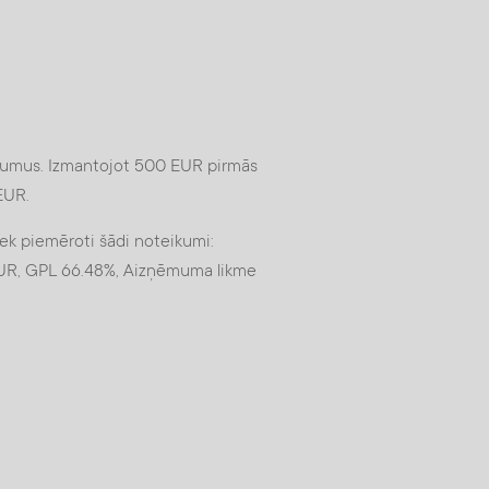
eikumus. Izmantojot 500 EUR pirmās
 EUR.
iek piemēroti šādi noteikumi:
UR, GPL 66.48%, Aizņēmuma likme