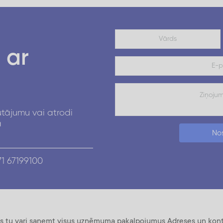
 ar
utājumu vai atrodi
ā
Nos
1 67199100
ros tu vari saņemt visus uzņēmuma pakalpojumus
Adreses un kont