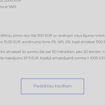
līdz 2000 EUR
na ar SMS
dītlīniju pirmo reizi līdz 500 EUR un ievērojot visus līguma not
ms 10.00 EUR, aizņēmuma likme 0%, GPL 0%, kopā atmaksai 500
 varēsi atmaksāt šo summu līdz pat 50 mēnešiem, pēc 30 dienām, t
ša maksājums 29.11 EUR, Kopējā atmaksājamā summa ir 1005.3 E
Pieteikties kredītam