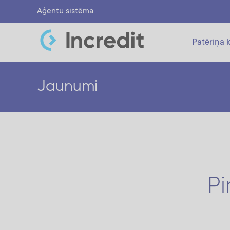
Aģentu sistēma
Patēriņa k
Jaunumi
Pi