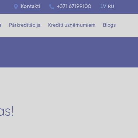
Kontakti
+371 67199100
LV
RU
a
Pārkreditācija
Kredīti uzņēmumiem
Blogs
as!