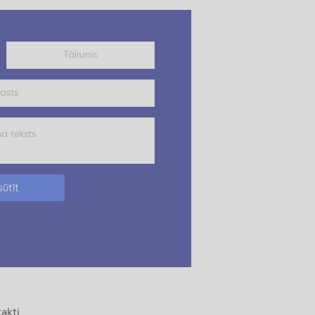
ūtīt
akti