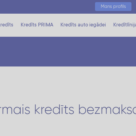
Mans profils
redīts
Kredīts PRIMA
Kredīts auto iegādei
Kredītlīnij
rmais kredīts bezmaks