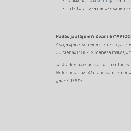
Maksimālais
kredītlīnijas
limits 
Ērta turpmākā naudas saņemša
Radās jautājumi? Zvani 67199100
Akcija spēkā šomēnes, izmantojot kre
30 dienas ir BEZ % mēneša maksāju
Ja 30 dienas izrādīsies par īsu, tad
Noformējot uz 50 mēnešiem, ikmēne
gadā 44.00%