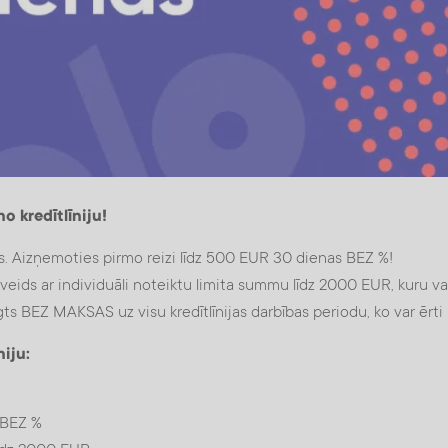
o kredītlīniju!
as. Aizņemoties pirmo reizi līdz 500 EUR 30 dienas BEZ %!
a veids ar individuāli noteiktu limita summu līdz 2000 EUR, kuru v
ts BEZ MAKSAS uz visu kredītlīnijas darbības periodu, ko var ērt
niju:
 BEZ %