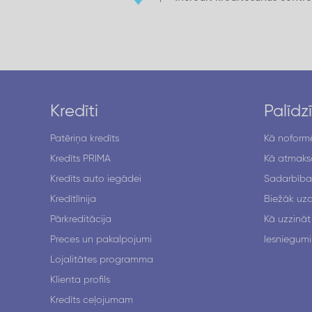
Kredīti
Palīdz
Patēriņa kredīts
Kā noformē
Kredīts PRIMA
Kā atmaksā
Kredīts auto iegādei
Sadarbība
Kredītlīnija
Biežāk uzd
Pārkreditācija
Kā uzzināt
Preces un pakalpojumi
Iesniegumi
Lojalitātes programma
Klienta profils
Kredīts ceļojumam