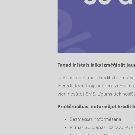
Tagad ir īstais laiks izmēģināt jaun
Tieši šobrīd pirmais kredīts bezmaks
Incredit Kredītlīnija ir ērts aizdevum
vien nosūtot SMS. Līgums tiek noslēg
Priekšrocības, noformējot kredītlī
Bezmaksas noformēšana
Pirmās 30 dienas līdz 500 EUR