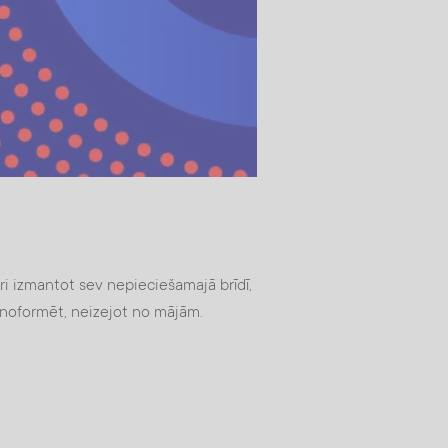
ari izmantot sev nepieciešamajā brīdī,
i noformēt, neizejot no mājām.