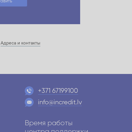
авить
х
Адреса и контакты
+371 67199100
info@incredit.lv
Время работы
и
центра поддержки