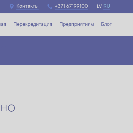
Контакты
+371 67199100
RU
LV
ная
Перекредитация
Предприятиям
Блог
ния
тно