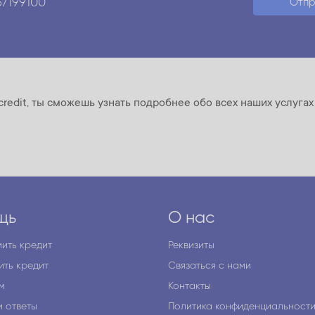
67199100
Отпр
credit, ты сможешь узнать подробнее обо всех наших услуга
щь
О нас
ить кредит
Реквизиты
ить кредит
Связаться с нами
м
Контакты
и ответы
Политика конфиденциальност