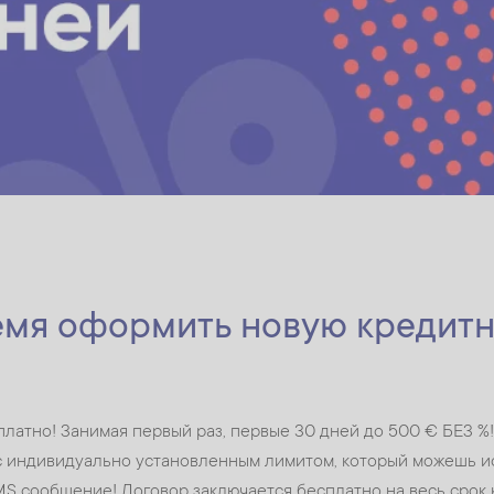
емя оформить новую кредитн
атно! Занимая первый раз, первые 30 дней до 500 € БЕЗ %! К
с индивидуально установленным лимитом, который можешь и
MS сообщение! Договор заключается бесплатно на весь срок 