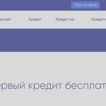
Мой профиль
ьский
Кредит
Кредит на
Кредит
кредит
PRIMA
авто
ли
рвый кредит беспла