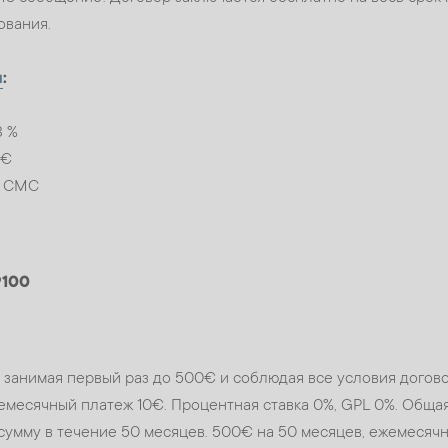
ования.
и
:
З %
0€
с СМС
9100
е, занимая первый раз до 500€ и соблюдая все условия дого
емесячный платеж 10€. Процентная ставка 0%, GPL 0%. Обща
 сумму в течение 50 месяцев. 500€ на 50 месяцев, ежемесячн