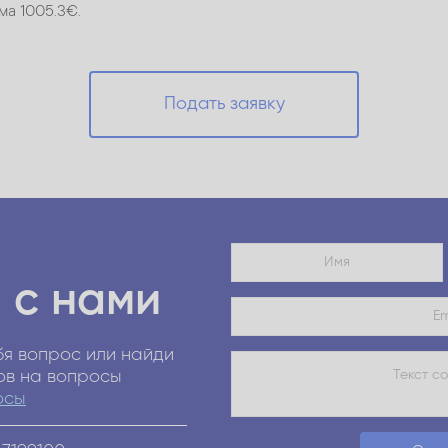
ма 1005.3€.
Подать заявку
 с нами
я вопрос или найди
ов на вопросы
осы