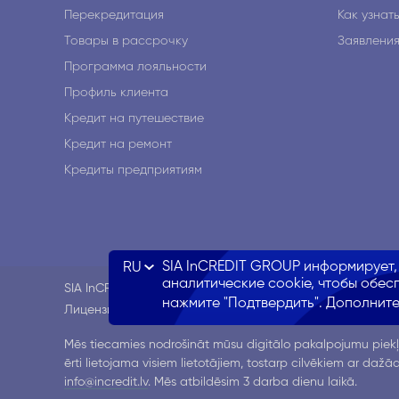
Перекредитация
Как узнат
Товары в рассрочку
Заявлени
Программа лояльности
Профиль клиента
Кредит на путешествие
Кредит на ремонт
Кредиты предприятиям
SIA InCREDIT GROUP информирует, 
RU
аналитические cookie, чтобы обес
SIA InCREDIT GROUP является дочерней компанией АО 
нажмите "Подтвердить". Дополнит
Лицензия ЛР ЦЗПП на осуществление кредитных опера
Mēs tiecamies nodrošināt mūsu digitālo pakalpojumu piekļ
ērti lietojama visiem lietotājiem, tostarp cilvēkiem ar daž
info@incredit.lv
. Mēs atbildēsim 3 darba dienu laikā.