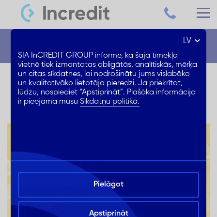
LV
Jaunumi
SIA InCREDIT GROUP informē, ka šajā tīmekļa
vietnē tiek izmantotas obligātās, analītiskās, mērķa
un citas sīkdatnes, lai nodrošinātu jums vislabāko
AKCIJA! 25% ATLAIDE likmei
un kvalitatīvāko lietotāja pieredzi. Ja priekrītat,
lūdzu, nospiediet “Apstiprināt”. Plašāka informācija
ir pieejama mūsu
Sīkdatņu politikā.
Pielāgot
Apstiprināt