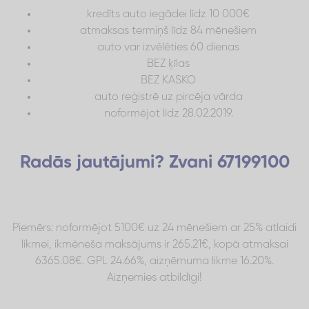
kredīts auto iegādei līdz 10 000€
atmaksas termiņš līdz 84 mēnešiem
auto var izvēlēties 60 dienas
BEZ ķīlas
BEZ KASKO
auto reģistrē uz pircēja vārda
noformējot līdz 28.02.2019.
Radās jautājumi? Zvani 67199100
Piemērs: noformējot 5100€ uz 24 mēnešiem ar 25% atlaidi
likmei, ikmēneša maksājums ir 265.21€, kopā atmaksai
6365.08€. GPL 24.66%, aizņēmuma likme 16.20%.
Aizņemies atbildīgi!