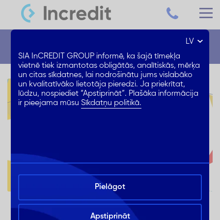
LV
Jaunumi
SIA InCREDIT GROUP informē, ka šajā tīmekļa
vietnē tiek izmantotas obligātās, analītiskās, mērķa
un citas sīkdatnes, lai nodrošinātu jums vislabāko
un kvalitatīvāko lietotāja pieredzi. Ja priekrītat,
lūdzu, nospiediet “Apstiprināt”. Plašāka informācija
ir pieejama mūsu
Sīkdatņu politikā.
Pielāgot
TAGAD ESAM ARĪ T/C AKROPOLE
Lieliskas ziņas! Ir atvēries jauns InCREDIT GROUP
Apstiprināt