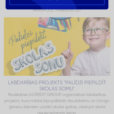
kreditēšanas centrs iepirkšanās un izklaides centrā
AKROPOLE, Maskavas 257.
LABDARĪBAS PROJEKTS "PALĪDZI PIEPILDĪT
SKOLAS SOMU"
Noslēdzies InCREDIT GROUP organizētais labdarības
projekts, kura mērķis bija palīdzēt daudzbērnu un trūcīgo
ģimeņu bērniem uzsākt skolas gaitas, ziedojot skolai
nepieciešamās lietas.