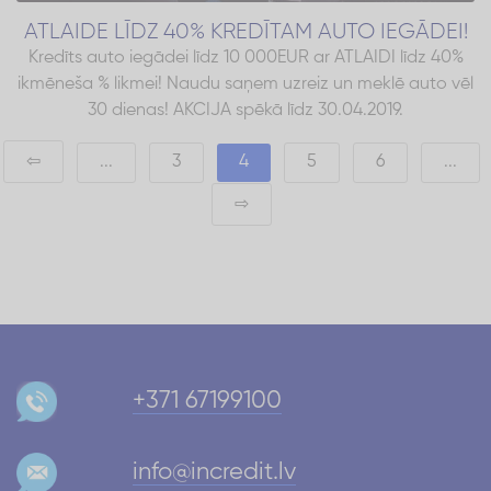
ATLAIDE LĪDZ 40% KREDĪTAM AUTO IEGĀDEI!
Kredīts auto iegādei līdz 10 000EUR ar ATLAIDI līdz 40%
ikmēneša % likmei! Naudu saņem uzreiz un meklē auto vēl
30 dienas! AKCIJA spēkā līdz 30.04.2019.
⇦
...
3
4
5
6
...
⇨
+371 67199100
info@incredit.lv