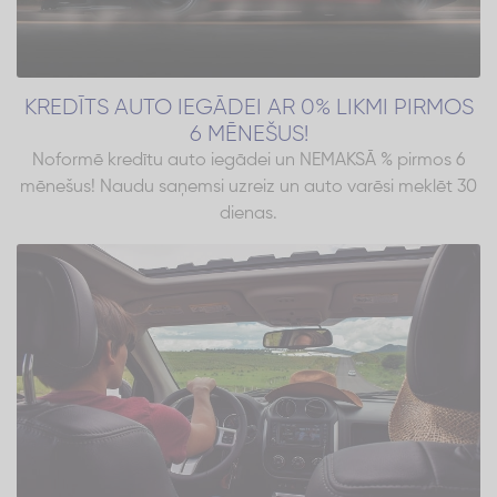
KREDĪTS AUTO IEGĀDEI AR 0% LIKMI PIRMOS
6 MĒNEŠUS!
Noformē kredītu auto iegādei un NEMAKSĀ % pirmos 6
mēnešus! Naudu saņemsi uzreiz un auto varēsi meklēt 30
dienas.