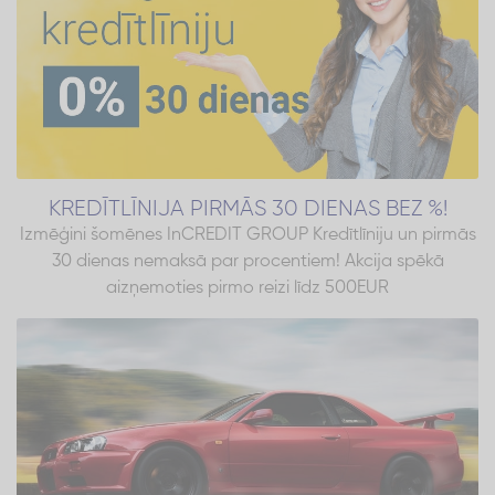
KREDĪTLĪNIJA PIRMĀS 30 DIENAS BEZ %!
Izmēģini šomēnes InCREDIT GROUP Kredītlīniju un pirmās
30 dienas nemaksā par procentiem! Akcija spēkā
aizņemoties pirmo reizi līdz 500EUR