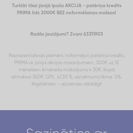
Turklāt tikai jūnijā īpaša AKCIJA - patēriņa kredīts
PRIMA līdz 2000€ BEZ noformēšanas maksas!
Radās jautājumi? Zvani 63311903
Reprezentatīvais piemērs: noformējot patēriņa kredītu
PRIMA ar jūnija akcijas nosacījumiem, 300€ uz 12
mēnešiem ikmēneša maksājums ir 30€. Kopā
atmaksai 360€. GPL 41.30 %, aizņēmuma likme 0%.
Atgādinām - aizņemies atbildīgi!