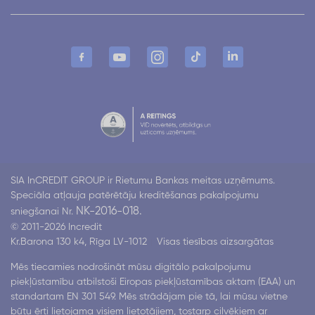
SIA InCREDIT GROUP ir Rietumu Bankas meitas uzņēmums.
Speciāla atļauja patērētāju kreditēšanas pakalpojumu
NK-2016-018.
sniegšanai Nr.
© 2011-2026 Incredit
Kr.Barona 130 k4, Rīga LV-1012
Visas tiesības aizsargātas
Mēs tiecamies nodrošināt mūsu digitālo pakalpojumu
piekļūstamību atbilstoši Eiropas piekļūstamības aktam (EAA) un
standartam EN 301 549. Mēs strādājam pie tā, lai mūsu vietne
būtu ērti lietojama visiem lietotājiem, tostarp cilvēkiem ar