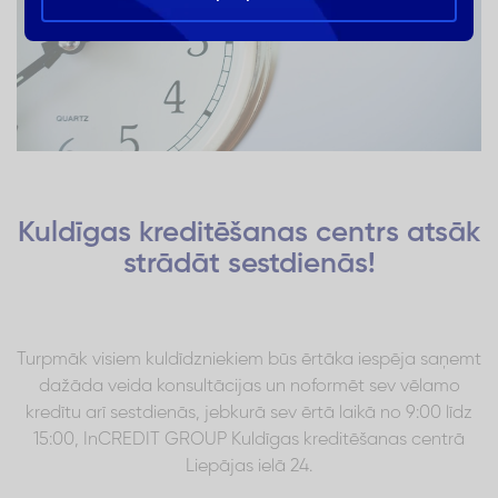
Kuldīgas kreditēšanas centrs atsāk
strādāt sestdienās!
Turpmāk visiem kuldīdzniekiem būs ērtāka iespēja saņemt
dažāda veida konsultācijas un noformēt sev vēlamo
kredītu arī sestdienās, jebkurā sev ērtā laikā no 9:00 līdz
15:00, InCREDIT GROUP Kuldīgas kreditēšanas centrā
Liepājas ielā 24.