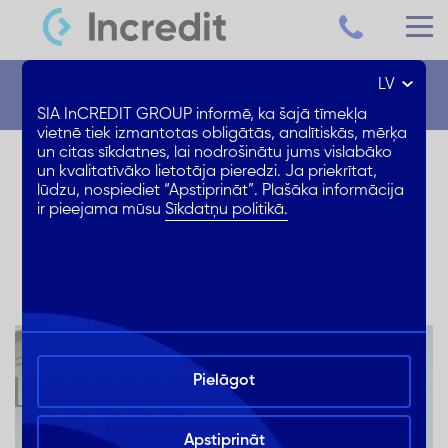
LV
Jaunumi
SIA InCREDIT GROUP informē, ka šajā tīmekļa
vietnē tiek izmantotas obligātās, analītiskās, mērķa
un citas sīkdatnes, lai nodrošinātu jums vislabāko
Kuldīgas kreditēšanas
un kvalitatīvāko lietotāja pieredzi. Ja priekrītat,
lūdzu, nospiediet “Apstiprināt”. Plašāka informācija
centrs atsāk savu darbu arī
ir pieejama mūsu
Sīkdatņu politikā.
sestdienās!
Pielāgot
Apstiprināt