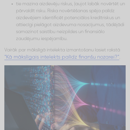
tie mazina aizdevēju riskus, ļaujot labāk novērtēt un
pārvaldīt risku. Riska novērtēšanas spēja palīdz
aizdevējiem identificēt potenciālos kredītriskus un
attiecīgi pielāgot aizdevuma nosacījumus, tādējādi
samazinot saistību neizpildes un finansiālo
zaudējumu iespējamību.
Vairāk par mākslīgā intelekta izmantošanu lasiet rakstā
“Kā mākslīgais intelekts palīdz finanšu nozarei?”
.