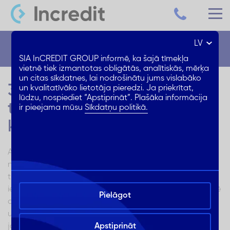
LV
Blogs
SIA InCREDIT GROUP informē, ka šajā tīmekļa
vietnē tiek izmantotas obligātās, analītiskās, mērķa
un citas sīkdatnes, lai nodrošinātu jums vislabāko
3 veidi, kā mūsdienu
un kvalitatīvāko lietotāja pieredzi. Ja priekrītat,
lūdzu, nospiediet “Apstiprināt”. Plašāka informācija
tehnoloģijas palīdz auto
ir pieejama mūsu
Sīkdatņu politikā.
kreditēšanas jomā
Auto kreditēšanas tirgum ir būtiska nozīme automobiļu
nozarē, jo tas ļauj privātpersonām iegādāties
transportlīdzekļus, izmantojot dažādas finansēšanas
iespējas. Tehnoloģijas turpina strauji attīstīties un ietekmē
Pielāgot
arī auto kreditēšanas nozari. Aizdevējiem, aizņēmējiem
un citiem nozares dalībniekiem ir būtiski sekot līdzi
jaunākajām tehnoloģijām un tendencēm. Šajā rakstā
Apstiprināt