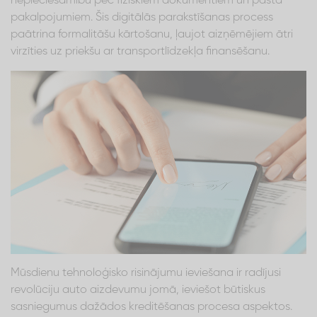
nepieciešamību pēc fiziskiem dokumentiem un pasta
pakalpojumiem. Šis digitālās parakstīšanas process
paātrina formalitāšu kārtošanu, ļaujot aizņēmējiem ātri
virzīties uz priekšu ar transportlīdzekļa finansēšanu.
Mūsdienu tehnoloģisko risinājumu ieviešana ir radījusi
revolūciju auto aizdevumu jomā, ieviešot būtiskus
sasniegumus dažādos kreditēšanas procesa aspektos.