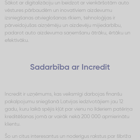
Sākot ar digitalizāciju un beidzot ar vienkāršotām auto
vēstures pārbaudēm un inovatīviem aizdevumu
izsniegšanas atvieglošanas rīkiem, tehnoloģijas ir
pārveidojušas aizņēmēju un aizdevēju mijiedarbību,
padarot auto aizdevuma saņemšanu ātrāku, ērtāku un
efektīvāku.
Sadarbība ar Incredit
Incredit ir uzņēmums, kas veiksmīgi darbojas finanšu
pakalpojumu sniegšanā Latvijas iedzīvotājiem jau 12
gadu, kuru laikā spējis kļūt par vienu no līderiem patēriņa
kreditēšanas jomā ar vairāk nekā 200 000 apmierinātu
klientu.
Šo un citus interesantus un noderīgus rakstus par šībrīža