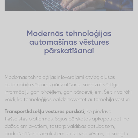
Modernās tehnoloģijas
automašīnas vēstures
pārskatīšanai
Modernās tehnoloģijas ir ievērojami atvieglojušas
automobiļa vēstures pārskatīšanu, sniedzot vērtīgu
informāciju gan pircējiem, gan pārdevējiem. Šeit ir vairāki
veidi, kā tehnoloģijas palīdz novērtēt automobiļa vēsturi.
Transportlīdzekļu vēstures pārskati
, ko piedāvā
tiešsaistes platformas. Šajos pārskatos apkopoti dati no
dažādiem avotiem, tostarp valdības datubāzēm,
apdrošināšanas ierakstiem un servisa vēsturi, lai sniegtu