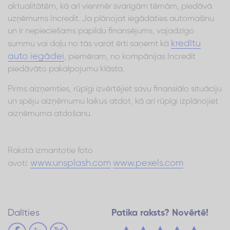
aktualitātēm, kā arī vienmēr svarīgām tēmām, piedāvā
uzņēmums Incredit. Ja plānojat iegādāties automašīnu
un ir nepieciešams papildu finansējums, vajadzīgo
kredītu
summu vai daļu no tās varat ērti saņemt kā
auto iegādei
, piemēram, no kompānijas Incredit
piedāvāto pakalpojumu klāsta.
Pirms aizņemties, rūpīgi izvērtējiet savu finansiālo situāciju
un spēju aizņēmumu laikus atdot, kā arī rūpīgi izplānojiet
aizņēmuma atdošanu.
Rakstā izmantotie foto
www.unsplash.com
www.pexels.com
avoti:
Dalīties
Patika raksts? Novērtē!