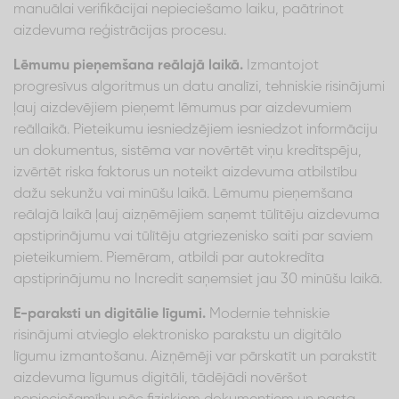
manuālai verifikācijai nepieciešamo laiku, paātrinot
aizdevuma reģistrācijas procesu.
Lēmumu pieņemšana reālajā laikā.
Izmantojot
progresīvus algoritmus un datu analīzi, tehniskie risinājumi
ļauj aizdevējiem pieņemt lēmumus par aizdevumiem
reāllaikā. Pieteikumu iesniedzējiem iesniedzot informāciju
un dokumentus, sistēma var novērtēt viņu kredītspēju,
izvērtēt riska faktorus un noteikt aizdevuma atbilstību
dažu sekunžu vai minūšu laikā. Lēmumu pieņemšana
reālajā laikā ļauj aizņēmējiem saņemt tūlītēju aizdevuma
apstiprinājumu vai tūlītēju atgriezenisko saiti par saviem
pieteikumiem. Piemēram, atbildi par autokredīta
apstiprinājumu no Incredit saņemsiet jau 30 minūšu laikā.
E-paraksti un digitālie līgumi.
Modernie tehniskie
risinājumi atvieglo elektronisko parakstu un digitālo
līgumu izmantošanu. Aizņēmēji var pārskatīt un parakstīt
aizdevuma līgumus digitāli, tādējādi novēršot