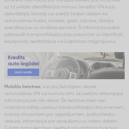
konkrētu informāciju par transportlīdzekli, pamatojoties
uz tā unikālo identifikācijas numuru. Ievadot VIN kodu
dekodētājā, lietotāji var piekļūt tādiem datiem kā
automašīnas marka, modelis, gads, ražotne, dzinēja
specifikācijas un drošības elementi. Šī informācija palīdz
pārbaudīt transportlīdzekļa datu precizitāti un identificēt
iespējamās neatbilstības vai krāpšanas mēģinājumus.
Mobilās lietotnes
, kas ļauj lietotājiem skenēt
automašīnas VIN vai numura zīmi, lai piekļūtu attiecīgajai
informācijai par tās vēsturi. Šīs lietotnes bieži vien
nodrošina tūlītēju piekļuvi transportlīdzekļa dokumentiem,
tostarp ziņojumiem par negadījumiem, īpašumtiesību
vēsturei, informācijai par atsaukšanu un citiem datiem.
Turklāt dažas lietotnes piedāvā arī uzlabotas funkcijas,