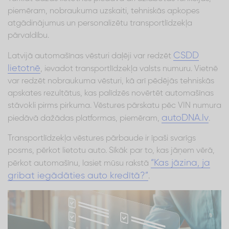
piemēram, nobraukuma uzskaiti, tehniskās apkopes
atgādinājumus un personalizētu transportlīdzekļa
pārvaldību.
CSDD
Latvijā automašīnas vēsturi daļēji var redzēt
lietotnē
, ievadot transportlīdzekļa valsts numuru. Vietnē
var redzēt nobraukuma vēsturi, kā arī pēdējās tehniskās
apskates rezultātus, kas palīdzēs novērtēt automašīnas
stāvokli pirms pirkuma. Vēstures pārskatu pēc VIN numura
autoDNA.lv
piedāvā dažādas platformas, piemēram,
.
Transportlīdzekļa vēstures pārbaude ir īpaši svarīgs
posms, pērkot lietotu auto. Sīkāk par to, kas jāņem vērā,
“Kas jāzina, ja
pērkot automašīnu, lasiet mūsu rakstā
gribat iegādāties auto kredītā?”
.