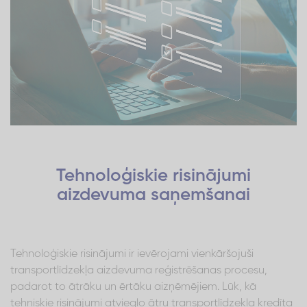
Tehnoloģiskie risinājumi
aizdevuma saņemšanai
Tehnoloģiskie risinājumi ir ievērojami vienkāršojuši
transportlīdzekļa aizdevuma reģistrēšanas procesu,
padarot to ātrāku un ērtāku aizņēmējiem. Lūk, kā
tehniskie risinājumi atvieglo ātru transportlīdzekļa kredīta