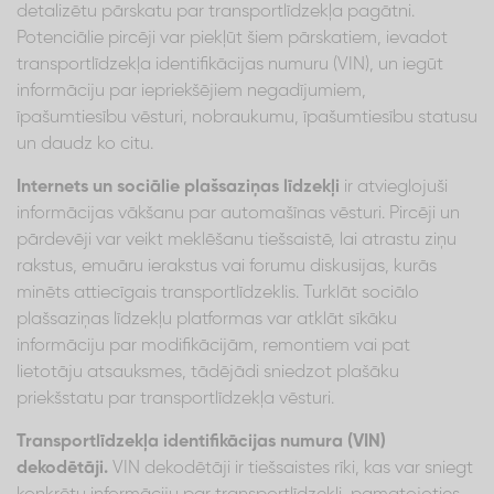
detalizētu pārskatu par transportlīdzekļa pagātni.
Potenciālie pircēji var piekļūt šiem pārskatiem, ievadot
transportlīdzekļa identifikācijas numuru (VIN), un iegūt
informāciju par iepriekšējiem negadījumiem,
īpašumtiesību vēsturi, nobraukumu, īpašumtiesību statusu
un daudz ko citu.
Internets un sociālie plašsaziņas līdzekļi
ir atvieglojuši
informācijas vākšanu par automašīnas vēsturi. Pircēji un
pārdevēji var veikt meklēšanu tiešsaistē, lai atrastu ziņu
rakstus, emuāru ierakstus vai forumu diskusijas, kurās
minēts attiecīgais transportlīdzeklis. Turklāt sociālo
plašsaziņas līdzekļu platformas var atklāt sīkāku
informāciju par modifikācijām, remontiem vai pat
lietotāju atsauksmes, tādējādi sniedzot plašāku
priekšstatu par transportlīdzekļa vēsturi.
Transportlīdzekļa identifikācijas numura (VIN)
dekodētāji.
VIN dekodētāji ir tiešsaistes rīki, kas var sniegt