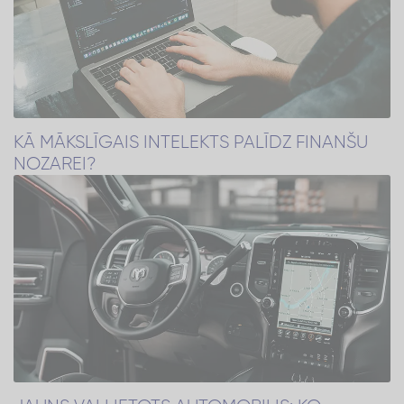
KĀ MĀKSLĪGAIS INTELEKTS PALĪDZ FINANŠU
NOZAREI?