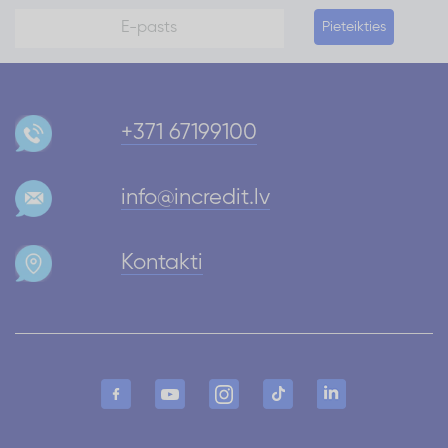
Pieteikties
+371 67199100
info@incredit.lv
Kontakti