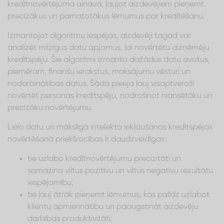
kredītnovērtējuma ainavā, ļaujot aizdevējiem pieņemt
precīzākus un pamatotākus lēmumus par kreditēšanu.
Izmantojot algoritmu iespējas, aizdevēji tagad var
analizēt milzīgus datu apjomus, lai novērtētu aizņēmēju
kredītspēju. Šie algoritmi izmanto dažādus datu avotus,
piemēram, finanšu ierakstus, maksājumu vēsturi un
nodarbinātības datus. Šāda pieeja ļauj visaptveroši
novērtēt personas kredītspēju, nodrošinot niansētāku un
precīzāku novērtējumu.
Lielo datu un mākslīgā intelekta iekļaušanas kredītspējas
novērtēšanā priekšrocības ir daudzveidīgas:
tie uzlabo kredītnovērtējumu precizitāti un
samazina viltus pozitīvu un viltus negatīvu rezultātu
iespējamību;
tie ļauj ātrāk pieņemt lēmumus, kas palīdz uzlabot
klientu apmierinātību un paaugstināt aizdevēju
darbības produktivitāti;