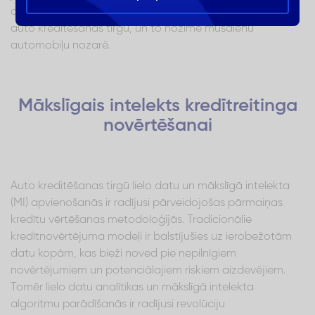
aplūkotas jaunās tehnoloģijas un tendences, kas veido
auto kreditēšanas tirgu, un to nozīme mūsdienu
automobiļu nozarē.
Mākslīgais intelekts kredītreitinga
novērtēšanai
Auto kreditēšanas tirgū lielo datu un mākslīgā intelekta
(MI) apvienošanās ir radījusi pārveidojošas pārmaiņas
kredītu vērtēšanas metodoloģijās. Tradicionālie
kredītnovērtējuma modeļi ir balstījušies uz ierobežotām
datu kopām, kas bieži noved pie nepilnīgiem
novērtējumiem un potenciālajiem riskiem aizdevējiem.
Tomēr lielo datu analītikas un mākslīgā intelekta
algoritmu parādīšanās ir radījusi revolūciju