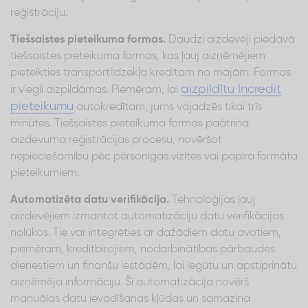
reģistrāciju.
Tiešsaistes pieteikuma formas.
Daudzi aizdevēji piedāvā
tiešsaistes pieteikuma formas, kas ļauj aizņēmējiem
pieteikties transportlīdzekļa kredītam no mājām. Formas
aizpildītu Incredit
ir viegli aizpildāmas. Piemēram, lai
pieteikumu
autokredītam, jums vajadzēs tikai trīs
minūtes. Tiešsaistes pieteikuma formas paātrina
aizdevuma reģistrācijas procesu, novēršot
nepieciešamību pēc personīgas vizītes vai papīra formāta
pieteikumiem.
Automatizēta datu verifikācija.
Tehnoloģijas ļauj
aizdevējiem izmantot automatizāciju datu verifikācijas
nolūkos. Tie var integrēties ar dažādiem datu avotiem,
piemēram, kredītbirojiem, nodarbinātības pārbaudes
dienestiem un finanšu iestādēm, lai iegūtu un apstiprinātu
aizņēmēja informāciju. Šī automatizācija novērš
manuālas datu ievadīšanas kļūdas un samazina