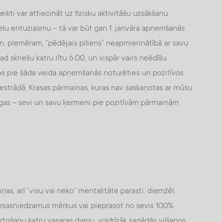
kti var attiecināt uz fizisku aktivitāšu uzsākšanu.
ielu entuziasmu – tā var būt gan 1. janvāra apņemšanās
an, piemēram, “pēdējais piliens” neapmierinātībā ar savu
gad skriešu katru rītu 6:00, un vispār vairs neēdīšu
bētos pie šāda veida apņemšanās noturēties un pozitīvos
i nestrādā. Krasas pārmaiņas, kuras nav saskaņotas ar mūsu
īgas – sevi un savu ķermeni pie pozitīvām pārmaiņām
ņas, arī “visu vai neko” mentalitāte parasti, diemžēl,
esasniedzamus mērķus vai pieprasot no sevis 100%
rtošanu katru vasaras dienu, visdrīzāk sagādās vilšanos,