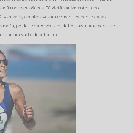
ršanās no sportošanas. Tā vietā var izmantot labo
ži vienkārši, censties vasarā izkustēties pēc iespējas
ās mežā, peldēt ezeros vai jūrā, doties laivu braucienā, un
volejbolam vai badmintonam.