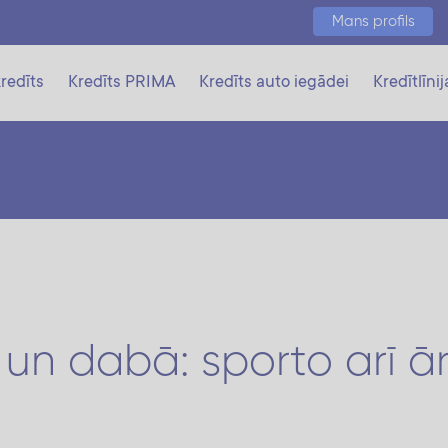
Mans profils
redīts
Kredīts PRIMA
Kredīts auto iegādei
Kredītlīnij
un dabā: sporto arī ā