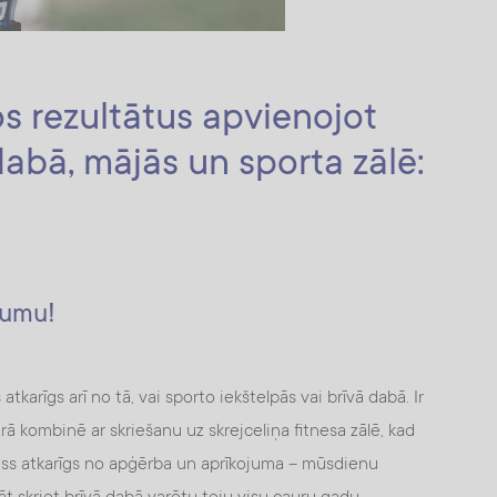
s rezultātus apvienojot
abā, mājās un sporta zālē:
ojumu!
karīgs arī no tā, vai sporto iekštelpās vai brīvā dabā. Ir
arā kombinē ar skriešanu uz skrejceliņa fitnesa zālē, kad
 viss atkarīgs no apģērba un aprīkojuma – mūsdienu