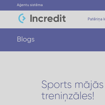
Aģentu sistēma
Patēriņa k
Blogs
Sports mājās 
treniņzāles!