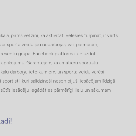
alā, pirms vēl zini, ka aktivitāti vēlēsies turpināt, ir vērts
 ar sporta veidu jau nodarbojas, vai, piemēram,
teresentu grupai Facebook platformā, un uzdot
aprīkojumu. Garantējam, ka amatieru sportistu
ikalu darboņu ieteikumiem, un sporta veidu varēsi
sportisti, kuri salīdzinoši nesen bijuši iesācējam līdzīgā
 nesūtīs iesācēju iegādāties pārmērīgi lielu un sākumam
kādi!