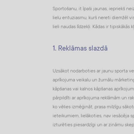
Sportošanu, it īpaši jaunas, iepriekš nei
lielu entuziasmu, kurš nereti diemžēl visa
lieli naudas līdzekļi. Kādas ir tipiskākā
1. Reklāmas slazdā
Uzsākot nodarboties ar jaunu sporta veidu
aprīkojuma veikalu un žurnālu mārketin
kāpšanas vai kalnos kāpšanas aprīkojuma
pārpildīti ar aprīkojuma reklāmām un rak
ko vēlies izmēģināt, prasa milzīgu sāk
ieteikumiem, lielākoties, nav iesācēja s
izturēties piesardzīgi un ar zināmu skep