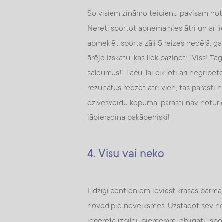
Šo visiem zināmo teicienu pavisam notei
Nereti sportot apņemamies ātri un ar l
apmeklēt sporta zāli 5 reizes nedēļā, g
ārējo izskatu, kas liek paziņot: “Viss! Ta
saldumus!” Taču, lai cik ļoti arī negri
rezultātus redzēt ātri vien, tas parast
dzīvesveidu kopumā, parasti nav notur
jāpieradina pakāpeniski!
4. Visu vai neko
Līdzīgi centieniem ieviest krasas pārmai
noved pie neveiksmes. Uzstādot sev n
iecerētā izpildi, piemēram, obligātu spo