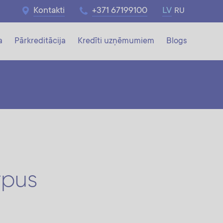
Kontakti
+371 67199100
LV
RU
a
Pārkreditācija
Kredīti uzņēmumiem
Blogs
rpus