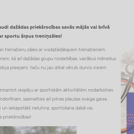
audi dažādas priekšrocības savās mājās vai brīvā
ar sportu ārpus treniņzāles!
an trenažieru zāles ar visdažādākajiem trenažieriem,
eriem, kā arī dažādas grupu nodarbības, vairākus mēnešus
ija pieejami, taču nu jau atkal vēruši durvis visiem
ad izmantot iespēju ar sportiskām aktivitātēm nodarboties
endorfīnam, sasmelties arī pilnas plaušas svaiga gaisa.
rti un laikapstākļi nelutina, sportošana dabā vai,
 priekšrocības!