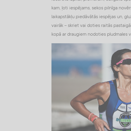
kam, ļoti iespējams, sekos pilnīga novē
laikapstākļu piedāvātās iespējas un, glu
vairāk – skriet vai doties raitās pastaig
kopā ar draugiem nodoties pludmales 