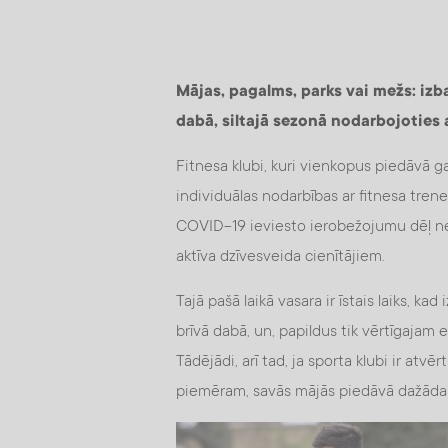
Mājas, pagalms, parks vai mežs: izb
dabā, siltajā sezonā nodarbojoties 
Fitnesa klubi, kuri vienkopus piedāvā g
individuālas nodarbības ar fitnesa tren
COVID-19 ieviesto ierobežojumu dēļ neb
aktīva dzīvesveida cienītājiem.
Tajā pašā laikā vasara ir īstais laiks, k
brīvā dabā, un, papildus tik vērtīgajam 
Tādējādi, arī tad, ja sporta klubi ir atvē
piemēram, savās mājās piedāvā dažādas