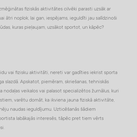
zmēģinātas fiziskās aktivitātes cilvēki parasti uzsāk ar
i ātri noplok, lai gan, iespējams, ieguldīti jau salīdzinoši
s kļūdas, kuras pieļaujam, uzsākot sportot, un kāpēc?
 vai fizisku aktivitāti, nereti var gadīties iekrist sporta
ga slazdā. Apskatot, piemēram, skriešanas, tehniskās
 nodaļas veikalos vai palasot specializētos žurnālus, kuri
stiem, varētu domāt, ka ikviena jauna fiziskā aktivitāte,
otnēju naudas ieguldījumu. Uzticēšanās šādiem
portista labākajās interesēs, tāpēc pret tiem vērts
si.