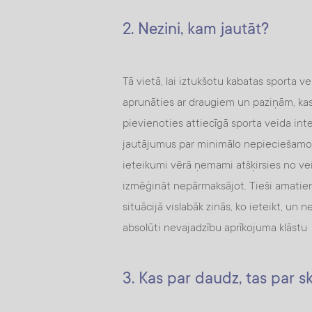
2. Nezini, kam jautāt?
Tā vietā, lai iztukšotu kabatas sporta veik
aprunāties ar draugiem un paziņām, kas
pievienoties attiecīgā sporta veida in
jautājumus par minimālo nepieciešamo 
ieteikumi vērā ņemami atšķirsies no ve
izmēģināt nepārmaksājot. Tieši amatieri 
situācijā vislabāk zinās, ko ieteikt, un
absolūti nevajadzību aprīkojuma klāstu
3. Kas par daudz, tas par s