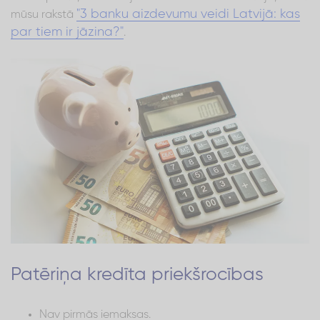
"3 banku aizdevumu veidi Latvijā: kas
mūsu rakstā
par tiem ir jāzina?"
.
Patēriņa kredīta priekšrocības
Nav pirmās iemaksas.