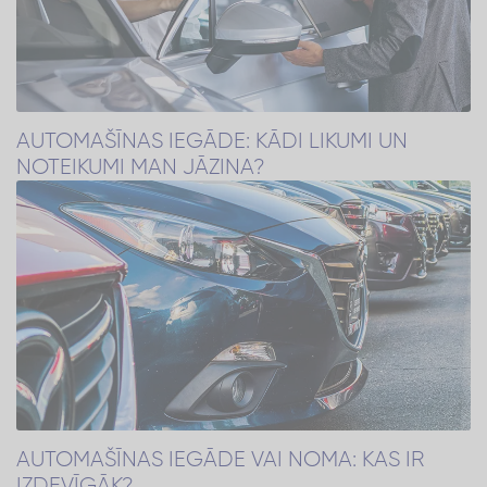
AUTOMAŠĪNAS IEGĀDE: KĀDI LIKUMI UN
NOTEIKUMI MAN JĀZINA?
AUTOMAŠĪNAS IEGĀDE VAI NOMA: KAS IR
IZDEVĪGĀK?