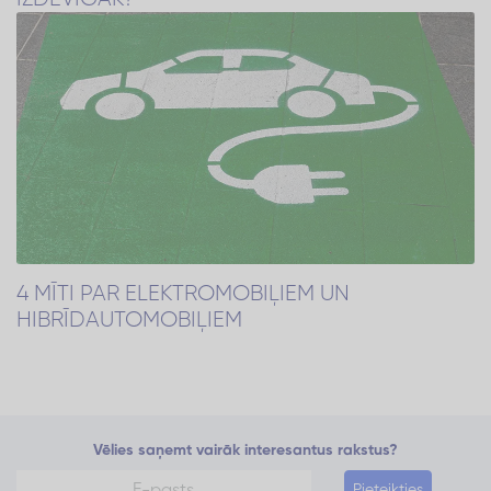
4 MĪTI PAR ELEKTROMOBIĻIEM UN
HIBRĪDAUTOMOBIĻIEM
Vēlies saņemt vairāk interesantus rakstus?
Pieteikties