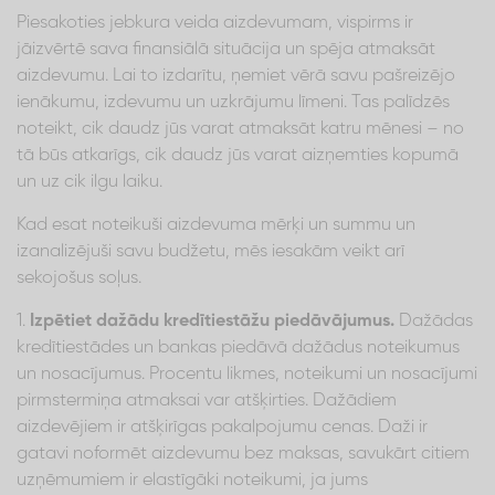
Piesakoties jebkura veida aizdevumam, vispirms ir
jāizvērtē sava finansiālā situācija un spēja atmaksāt
aizdevumu. Lai to izdarītu, ņemiet vērā savu pašreizējo
ienākumu, izdevumu un uzkrājumu līmeni. Tas palīdzēs
noteikt, cik daudz jūs varat atmaksāt katru mēnesi – no
tā būs atkarīgs, cik daudz jūs varat aizņemties kopumā
un uz cik ilgu laiku.
Kad esat noteikuši aizdevuma mērķi un summu un
izanalizējuši savu budžetu, mēs iesakām veikt arī
sekojošus soļus.
1.
Izpētiet dažādu kredītiestāžu piedāvājumus.
Dažādas
kredītiestādes un bankas piedāvā dažādus noteikumus
un nosacījumus. Procentu likmes, noteikumi un nosacījumi
pirmstermiņa atmaksai var atšķirties. Dažādiem
aizdevējiem ir atšķirīgas pakalpojumu cenas. Daži ir
gatavi noformēt aizdevumu bez maksas, savukārt citiem
uzņēmumiem ir elastīgāki noteikumi, ja jums