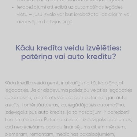
Ierobežojumi attiecībā uz automašīnas iegādes
vietu – jūsu izvēle var būt ierobežota līdz dīlerim vai
aizdevējam Latvijas tirgū.
Kādu kredīta veidu izvēlēties:
patēriņa vai auto kredītu?
Kādu kredīta veidu ņemt, ir atkarīgs no tā, ko plānojat
iegādāties. Ja ar aizdevuma palīdzību vēlaties iegādāties
automašīnu, piemērots var būt gan patēriņa, gan auto
kredīts. Tomēr jāatceras, ka, iegādājoties automašīnu,
izdevīgāks būs auto kredīts, jo tā nosacījumi ir paredzēti
tieši šim nolūkam. Patēriņa kredīts ir izdevīgāks gadījumos,
kad nepieciešams papildu finansējums citiem mērķiem,
piemēram, remontam, medicīnas pakalpojumiem,