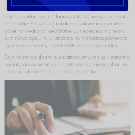
Ir vairāki aizdevumu veidi. Galvenā atšķirība starp tiem ir
mērķis, kādam klients ņem aizdevumu. Ja nepieciešama
neliela naudas summa, lai iegādātos tehniku, samaksātu
par brīvdienām vai segtu ikdienas izdevumus, piemērots ir
patēriņa kredīts vai kredītkarte. Ja nepieciešama lielāka
summa uz ilgāku laiku, atkarībā no mērķa būs piemērots
hipotekārais kredīts, auto kredīts vai biznesa kredīts.
Šajā rakstā aplūkosim divus aizdevumu veidus – patēriņa
un auto aizdevumus – un analizēsim to priekšrocības un
trūkumus atkarībā no aizņemšanās mērķa.