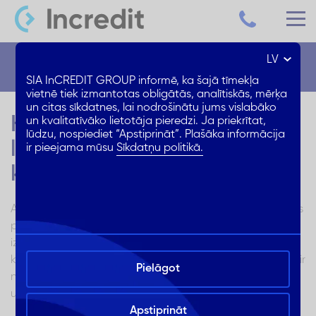
LV
Blogs
SIA InCREDIT GROUP informē, ka šajā tīmekļa
vietnē tiek izmantotas obligātās, analītiskās, mērķa
un citas sīkdatnes, lai nodrošinātu jums vislabāko
Kurš aizdevuma veids ir
un kvalitatīvāko lietotāja pieredzi. Ja priekrītat,
lūdzu, nospiediet “Apstiprināt”. Plašāka informācija
labāks: patēriņa vai auto
ir pieejama mūsu
Sīkdatņu politikā.
kredīts?
Aizdevums ir naudas līdzekļu aizņemšanās, lai veiktu lielus
pirkumus vai samaksātu par pakalpojumiem. Naudu
izsniedz finanšu iestādes, piemēram, banka vai
kredītiestāde. Aizdevuma noteikumi ir fiksēti līgumā, kurā ir
Pielāgot
norādīta procentu likme, ikmēneša maksājumu summa
un citi aizdevuma atmaksas nosacījumi.
Apstiprināt