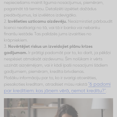
nepieciešams mainīt līguma nosacījumus, piemēram,
pagarināt tā termiņu. Detalizēti izpētiet dažādus
piedāvājumus, lai izvēlētos izdevīgāko.
2.
Izvēlieties uzticamu aizdevēju.
Neaizmirstiet pārbaudīt
licenci neatkarīgi no tā, vai tā ir banka vai nebanku
finanšu iestāde. Tas palīdzēs jums izvairīties no
krāpniekiem.
3.
Novērtējiet riskus un izveidojiet plānu krīzes
gadījumam.
Ir prātīgi padomāt par to, ko darīt, ja pēkšņi
nespēsiet atmaksāt aizdevumu. Šim nolūkam ir vērts
uzzināt aizņēmējam, vai ir kādi īpaši nosacījumi šādiem
gadījumiem, piemēram, kredīta brīvdienas.
Plašāku informāciju par to, ko ir svarīgi atcerēties,
"6 padomi
piesakoties kredītam, atradīsiet mūsu rakstā
par kredītiem: kas jāņem vērā, ņemot kredītu?"
.