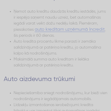
Ņemot auto kredītu daudzās kredītu iestādēs, jums
ir iespēja saņemt naudu uzreiz, bet automašīnas
iegādi varat veikt dažu nedēļu laikā. Piemēram,
auto kredītam uzņēmumā Incredit
piesakoties
,
šis periods ir 60 dienas.
Auto kredīta procentu likme parasti ir zemāka
salīdzinājumā ar patēriņa kredītu, jo automašīna
kalpo kā nodrošinājums.
Maksimālā summa auto kredītam ir lielāka
salīdzinājumā ar patēriņa kredītu.
Auto aizdevuma trūkumi
Nepieciešamība sniegt nodrošinājumu, kur bieži vien
nodrošinājums ir iegādājamais automobilis.
Līdzekļu izmantošanas ierobežojumi: kredīta
līdzekļus var izmantot tikai automašīnas iegādei.