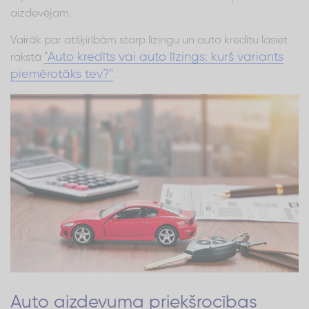
aizdevējam.
Vairāk par atšķirībām starp līzingu un auto kredītu lasiet
"Auto kredīts vai auto līzings: kurš variants
rakstā
piemērotāks tev?"
.
Auto aizdevuma priekšrocības