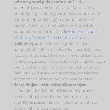
vai esat gatavi pirkt lietotu auto?
Labus
automobiļus teicamā stāvoklī jūs varat atrast
otrreizējā tirgū – šajā gadījumā jūs varat ietaupīt
naudu, jo otrreizējā tirgū automašīnas maksā
mazāk. Vairāk par to, kā izvēlēties labu lietotu
"8 lietas, kas jāņem
automašīnu, lasiet rakstā
vērā, iegādājoties mazlietotu auto"
.
Izpētiet tirgu.
Ja plānojat iegādāties jaunu
automašīnu, izpētiet oficiālo dīleru piedāvājumus –
nosacījumi pie dažādiem dīleriem var atšķirties. Ja
vēlaties iegādāties lietotu automašīnu, izpētiet gan
privātīpašnieku, gan auto salonu piedāvājumus.
Bieži vien no dīleriem var iegādāties mazlietotas
automašīnas labā stāvoklī par izdevīgu cenu.
Noskaidrojiet, vai ir kādi īpaši nosacījumi.
Piemēram, daudzas kredītiestādes ir gatavas
samazināt auto kredīta procentu likmi, ja
iegādājaties elektrisko vai hibrīda automobili ar
samazinātu izmešu daudzumu.