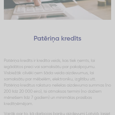
Patēriņa kredīts
Patēriņa kredīts ir kredīta veids, kas tiek ņemts, lai
iegādātos preci vai samaksātu par pakalpojumu.
Visbiežāk cilvēki ņem šāda veida aizdevumus, lai
samaksātu par mēbelēm, elektroniku, izglītību utt.
Patēriņa kredītus raksturo nelielas aizdevuma summas (no
200 līdz 20 000 eiro), īsi atmaksas termiņi (no dažiem
mēnešiem līdz 7 gadiem) un minimālas prasības
kredītņēmējam.
Vairāk par to, kā darbojas banku aizdevumi Latvijā, lasiet