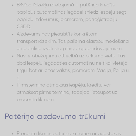
Brīvība līdzekļu izlietojumā – patēriņa kredīts
papildus automašīnas iegādei sniedz iespēju segt
papildu izdevumus, piemēram, pārreģistrāciju
CSDD.
Aizdevums nav piesaistīts konkrētam
transportlīdzeklim. Tas palielina elastību meklēšanā
un palielina izvēli starp tirgotāju piedāvājumiem.
Nav ierobežojumu attiecībā uz pirkuma vietu. Tas
dod iespēju iegādāties automašīnu ne tikai vietējā
tirgū, bet arī citās valstīs, piemēram, Vācijā, Polijā u.
c.
Pirmstermiņa atmaksas iespēja. Kredītu var
atmaksāt pirms termiņa, tādējādi ietaupot uz
procentu likmēm.
Patēriņa aizdevuma trūkumi
Procentu likmes patēriņa kredītiem ir augstākas