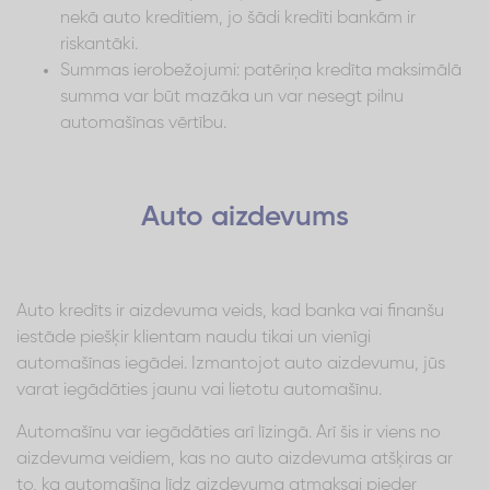
nekā auto kredītiem, jo šādi kredīti bankām ir
riskantāki.
Summas ierobežojumi: patēriņa kredīta maksimālā
summa var būt mazāka un var nesegt pilnu
automašīnas vērtību.
Auto aizdevums
Auto kredīts ir aizdevuma veids, kad banka vai finanšu
iestāde piešķir klientam naudu tikai un vienīgi
automašīnas iegādei. Izmantojot auto aizdevumu, jūs
varat iegādāties jaunu vai lietotu automašīnu.
Automašīnu var iegādāties arī līzingā. Arī šis ir viens no
aizdevuma veidiem, kas no auto aizdevuma atšķiras ar
to, ka automašīna līdz aizdevuma atmaksai pieder