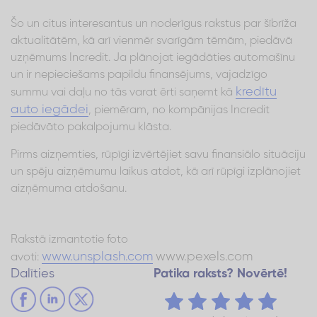
Šo un citus interesantus un noderīgus rakstus par šībrīža
aktualitātēm, kā arī vienmēr svarīgām tēmām, piedāvā
uzņēmums Incredit. Ja plānojat iegādāties automašīnu
un ir nepieciešams papildu finansējums, vajadzīgo
kredītu
summu vai daļu no tās varat ērti saņemt kā
auto iegādei
, piemēram, no kompānijas Incredit
piedāvāto pakalpojumu klāsta.
Pirms aizņemties, rūpīgi izvērtējiet savu finansiālo situāciju
un spēju aizņēmumu laikus atdot, kā arī rūpīgi izplānojiet
aizņēmuma atdošanu.
Rakstā izmantotie foto
www.unsplash.com
www.pexels.com
avoti:
Dalīties
Patika raksts? Novērtē!