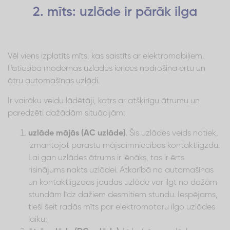
2. mīts: uzlāde ir pārāk ilga
Vēl viens izplatīts mīts, kas saistīts ar elektromobiļiem.
Patiesībā modernās uzlādes ierīces nodrošina ērtu un
ātru automašīnas uzlādi.
Ir vairāku veidu lādētāji, katrs ar atšķirīgu ātrumu un
paredzēti dažādām situācijām:
uzlāde mājās (AC uzlāde)
. Šis uzlādes veids notiek,
izmantojot parastu mājsaimniecības kontaktligzdu.
Lai gan uzlādes ātrums ir lēnāks, tas ir ērts
risinājums nakts uzlādei. Atkarībā no automašīnas
un kontaktligzdas jaudas uzlāde var ilgt no dažām
stundām līdz dažiem desmitiem stundu. Iespējams,
tieši šeit radās mīts par elektromotoru ilgo uzlādes
laiku;