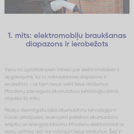
1. mīts: elektromobiļu braukšanas
diapazons ir ierobežots
Viens no izplatītākajiem mītiem par elektromobiļiem ir
apgalvojums, ka to nobraukšanas diapazons ir
ierobežots – ar tiem nevar veikt lielus attālumus.
Mūsdienu sasniegumi akumulatoru tehnoloģiju jomā
atspēko šo mītu.
Pēdējo desmitgažu laikā akumulatoru tehnoloģija ir
būtiski attīstījusies, ievērojami palielinot akumulatoru
ietilpību un enerģijas blīvumu. Mūsdienu elektromobiļi ar
vienu uzlādes reizi var nobraukt lielus attālumus. Šeit ir