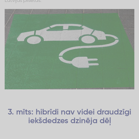
Latvijas pilsētās.
3. mīts: hibrīdi nav videi draudzīgi
iekšdedzes dzinēja dēļ