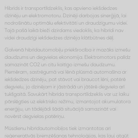
Hibrīds ir transportlīdzeklis, kas apvieno iekšdedzes
dzinēju un elektromotoru. Dzinēji darbojas sinerģijā, lai
nodrošinātu optimālu efektivitāti un draudzīgumu videi.
Tajā pašā laikā bieži dzirdams viedoklis, ka hibrīdi nav
videi draudzīgi iekšdedzes dzinēja klātbūtnes dēļ.
Galvenā hibrīdautomobiļu priekšrocība ir mazāks izmešu
daudzums un degvielas ekonomija. Elektromotors palīdz
samazināt CO2 un citu kaitīgo izmešu daudzumu.
Piemēram, sastrēgumā vai lēnā plūsmā automašīna ar
iekšdedzes dzinēju, pat stāvot vai braucot lēni, patērē
degvielu, jo dzinējam ir jāstrādā un jātērē degviela arī
tukšgaitā. Savukārt hibrīda transportlīdzeklis var uz laiku
pārslēgties uz elektrisko režīmu, izmantojot akumulatora
enerģiju, un tādējādi šādā situācijā samazināt vai
novērst degvielas patēriņu.
Mūsdienu hibrīdautomobiļos tiek izmantotas arī
reģeneratīvās bremzēšanas tehnoloģijas, kas ļauj atgūt