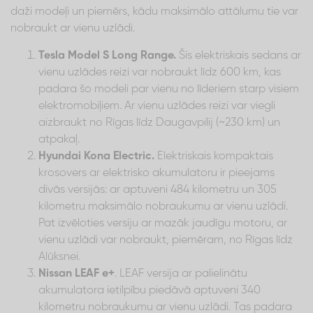
daži modeļi un piemērs, kādu maksimālo attālumu tie var
nobraukt ar vienu uzlādi.
Tesla Model S Long Range.
Šis elektriskais sedans ar
vienu uzlādes reizi var nobraukt līdz 600 km, kas
padara šo modeli par vienu no līderiem starp visiem
elektromobiļiem. Ar vienu uzlādes reizi var viegli
aizbraukt no Rīgas līdz Daugavpilij (~230 km) un
atpakaļ.
Hyundai Kona Electric.
Elektriskais kompaktais
krosovers ar elektrisko akumulatoru ir pieejams
divās versijās: ar aptuveni 484 kilometru un 305
kilometru maksimālo nobraukumu ar vienu uzlādi.
Pat izvēloties versiju ar mazāk jaudīgu motoru, ar
vienu uzlādi var nobraukt, piemēram, no Rīgas līdz
Alūksnei.
Nissan LEAF e+
. LEAF versija ar palielinātu
akumulatora ietilpību piedāvā aptuveni 340
kilometru nobraukumu ar vienu uzlādi. Tas padara