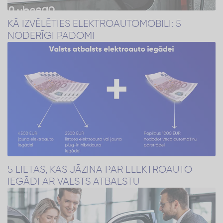
KĀ IZVĒLĒTIES ELEKTROAUTOMOBILI: 5
NODERĪGI PADOMI
5 LIETAS, KAS JĀZINA PAR ELEKTROAUTO
IEGĀDI AR VALSTS ATBALSTU