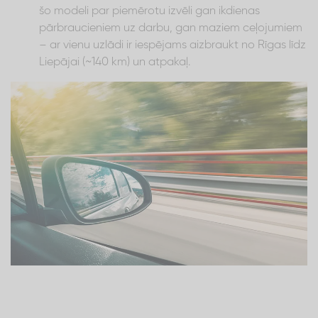
šo modeli par piemērotu izvēli gan ikdienas
pārbraucieniem uz darbu, gan maziem ceļojumiem
– ar vienu uzlādi ir iespējams aizbraukt no Rīgas līdz
Liepājai (~140 km) un atpakaļ.