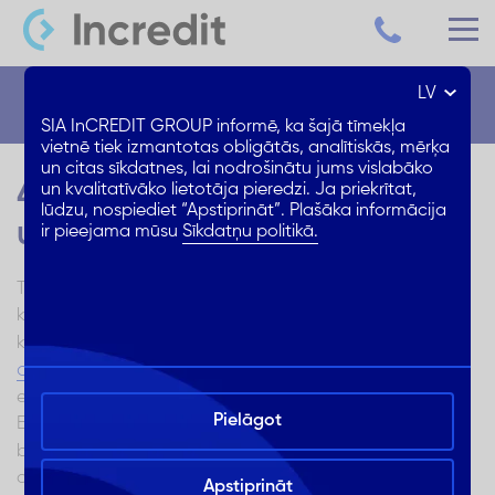
LV
Blogs
SIA InCREDIT GROUP informē, ka šajā tīmekļa
vietnē tiek izmantotas obligātās, analītiskās, mērķa
un citas sīkdatnes, lai nodrošinātu jums vislabāko
4 mīti par elektromobiļiem
un kvalitatīvāko lietotāja pieredzi. Ja priekrītat,
lūdzu, nospiediet “Apstiprināt”. Plašāka informācija
un hibrīdautomobiļiem
ir pieejama mūsu
Sīkdatņu politikā.
Tā kā noteikumi un likumi par CO2 izmešu ierobežošanu
kļūst arvien stingrāki, hibrīda un elektriskie automobiļi
ar CSDD
kļūst arvien populārāki sabiedrībā. Saskaņā
datiem
2023. gada pirmajos sešos mēnešos vien
elektrisko automobiļu skaits ir palielinājies par 33%.
Pielāgot
Ekoloģiskā transporta popularitāti veicina ne tikai likumi,
valsts atbalsts
bet arī
šādu automobiļu iegādei, kā arī
attīstītā infrastruktūra.
Apstiprināt