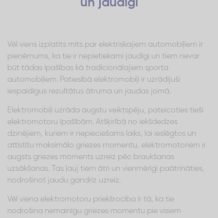
un jaudīgi
Vēl viens izplatīts mīts par elektriskajiem automobiļiem ir
pieņēmums, ka tie ir nepietiekami jaudīgi un tiem nevar
būt tādas īpašības kā tradicionālajiem sporta
automobiļiem. Patiesībā elektromobiļi ir uzrādījuši
iespaidīgus rezultātus ātruma un jaudas jomā.
Elektromobiļi uzrāda augstu veiktspēju, pateicoties tieši
elektromotoru īpašībām. Atšķirībā no iekšdedzes
dzinējiem, kuriem ir nepieciešams laiks, lai ieslēgtos un
attīstītu maksimālo griezes momentu, elektromotoriem ir
augsts griezes moments uzreiz pēc braukšanas
uzsākšanas. Tas ļauj tiem ātri un vienmērīgi paātrināties,
nodrošinot jaudu gandrīz uzreiz.
Vēl viena elektromotoru priekšrocība ir tā, ka tie
nodrošina nemainīgu griezes momentu pie visiem