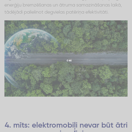
enerģiju bremzēšanas un ātruma samazināšanas laikā,
tādējādi palielinot degvielas patēriņa efektivitāti.
4. mīts: elektromobiļi nevar būt ātri