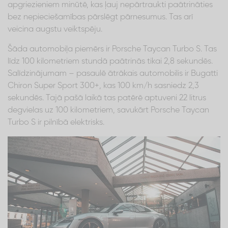
apgriezieniem minūtē, kas ļauj nepārtraukti paātrināties
bez nepieciešamības pārslēgt pārnesumus. Tas arī
veicina augstu veiktspēju.
Šāda automobiļa piemērs ir Porsche Taycan Turbo S. Tas
līdz 100 kilometriem stundā paātrinās tikai 2,8 sekundēs.
Salīdzinājumam – pasaulē ātrākais automobilis ir Bugatti
Chiron Super Sport 300+, kas 100 km/h sasniedz 2,3
sekundēs. Tajā pašā laikā tas patērē aptuveni 22 litrus
degvielas uz 100 kilometriem, savukārt Porsche Taycan
Turbo S ir pilnībā elektrisks.