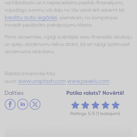
vai hibrīdauto un ir nepieciešams papildu finansējums,
vajadzīgo summu vai daļu no tās varat ērti saņemt kā
kredītu auto iegādei
, piemēram, no kompānijas
Incredit piedāvāto pakalpojumu klāsta.
Pirms aizņemties, rūpīgi izvērtējiet savu finansiālo situāciju
un spēju aizņēmumu laikus atdot, kā arī rūpīgi izplānojiet
aizņēmuma atdošanu.
Rakstā izmantotie foto
www.unsplash.com
www.pexels.com
avoti:
Dalīties
Patika raksts? Novērtē!
Reitings: 5/5 (1 balsojumi)