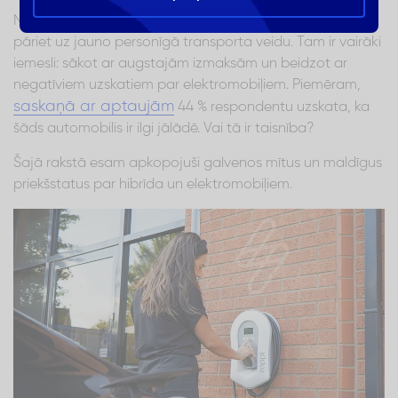
Neraugoties uz to, daudzi iedzīvotāji joprojām atsakās
pāriet uz jauno personīgā transporta veidu. Tam ir vairāki
iemesli: sākot ar augstajām izmaksām un beidzot ar
negatīviem uzskatiem par elektromobiļiem. Piemēram,
saskaņā ar aptaujām
44 % respondentu uzskata, ka
šāds automobilis ir ilgi jālādē. Vai tā ir taisnība?
Šajā rakstā esam apkopojuši galvenos mītus un maldīgus
priekšstatus par hibrīda un elektromobiļiem.