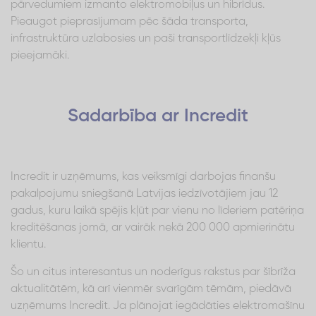
pārvedumiem izmanto elektromobiļus un hibrīdus.
Pieaugot pieprasījumam pēc šāda transporta,
infrastruktūra uzlabosies un paši transportlīdzekļi kļūs
pieejamāki.
Sadarbība ar Incredit
Incredit ir uzņēmums, kas veiksmīgi darbojas finanšu
pakalpojumu sniegšanā Latvijas iedzīvotājiem jau 12
gadus, kuru laikā spējis kļūt par vienu no līderiem patēriņa
kreditēšanas jomā, ar vairāk nekā 200 000 apmierinātu
klientu.
Šo un citus interesantus un noderīgus rakstus par šībrīža
aktualitātēm, kā arī vienmēr svarīgām tēmām, piedāvā
uzņēmums Incredit. Ja plānojat iegādāties elektromašīnu