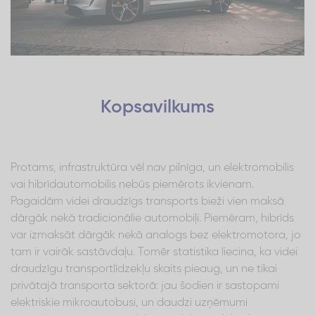
Kopsavilkums
Protams, infrastruktūra vēl nav pilnīga, un elektromobilis
vai hibrīdautomobilis nebūs piemērots ikvienam.
Pagaidām videi draudzīgs transports bieži vien maksā
dārgāk nekā tradicionālie automobiļi. Piemēram, hibrīds
var izmaksāt dārgāk nekā analogs bez elektromotora, jo
tam ir vairāk sastāvdaļu. Tomēr statistika liecina, ka videi
draudzīgu transportlīdzekļu skaits pieaug, un ne tikai
privātajā transporta sektorā: jau šodien ir sastopami
elektriskie mikroautobusi, un daudzi uzņēmumi