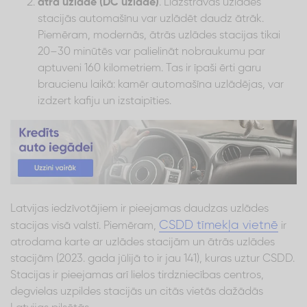
ātrā uzlāde (DC uzlāde)
. Līdzstrāvas uzlādes
stacijās automašīnu var uzlādēt daudz ātrāk.
Piemēram, modernās, ātrās uzlādes stacijas tikai
20–30 minūtēs var palielināt nobraukumu par
aptuveni 160 kilometriem. Tas ir īpaši ērti garu
braucienu laikā: kamēr automašīna uzlādējas, var
izdzert kafiju un izstaipīties.
Latvijas iedzīvotājiem ir pieejamas daudzas uzlādes
CSDD tīmekļa vietnē
stacijas visā valstī. Piemēram,
ir
atrodama karte ar uzlādes stacijām un ātrās uzlādes
stacijām (2023. gada jūlijā to ir jau 141), kuras uztur CSDD.
Stacijas ir pieejamas arī lielos tirdzniecības centros,
degvielas uzpildes stacijās un citās vietās dažādās