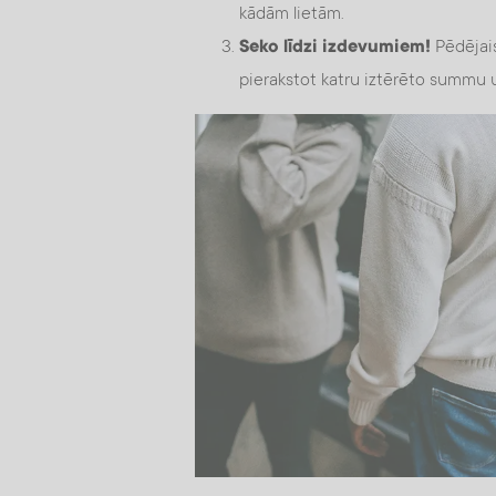
kādām lietām.
Seko līdzi izdevumiem!
Pēdējais
pierakstot katru iztērēto summu u