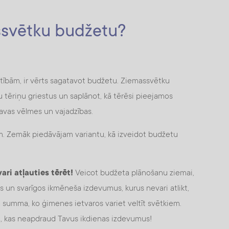
ssvētku budžetu?
rūtībām, ir vērts sagatavot budžetu. Ziemassvētku
u tēriņu griestus un saplānot, kā tērēsi pieejamos
 savas vēlmes un vajadzības.
m. Zemāk piedāvājam variantu, kā izveidot budžetu
ri atļauties tērēt!
Veicot budžeta plānošanu ziemai,
 un svarīgos ikmēneša izdevumus, kurus nevari atlikt,
ā summa, ko ģimenes ietvaros variet veltīt svētkiem.
, kas neapdraud Tavus ikdienas izdevumus!