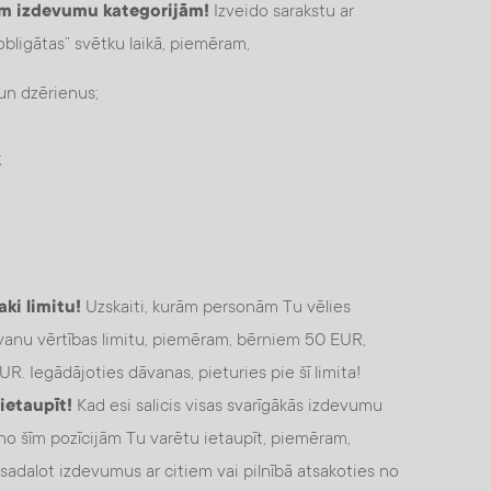
ām izdevumu kategorijām!
Izveido sarakstu ar
“obligātas” svētku laikā, piemēram,
 un dzērienus;
;
ki limitu!
Uzskaiti, kurām personām Tu vēlies
vanu vērtības limitu, piemēram, bērniem 50 EUR,
 Iegādājoties dāvanas, pieturies pie šī limita!
 ietaupīt!
Kad esi salicis visas svarīgākās izdevumu
 no šīm pozīcijām Tu varētu ietaupīt, piemēram,
sadalot izdevumus ar citiem vai pilnībā atsakoties no