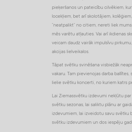
pieķeršanos un pateicību cilvēkiem, kur
locekļiem, bet arī skolotājiem, kolēģie
“neatpalikt” no citiem, nereti liek mums
mēs varētu atļauties. Vai arī ikdienas s
veicam daudz vairāk impulsīvu pirkumu,
akcijas lielveikalos.
Tāpat svētku svinēšana visbiežāk neap
vakaru. Tam pievienojas darba ballītes
lielie svētku koncerti, no kuriem katrs p
Lai Ziemassvētku izdevumi nekļūtu par n
svētku sezonas, lai saliktu plānu ar ga
izdevumiem, lai izveidotu savu svētku b
svētku izdevumiem un dos iespēju gadu