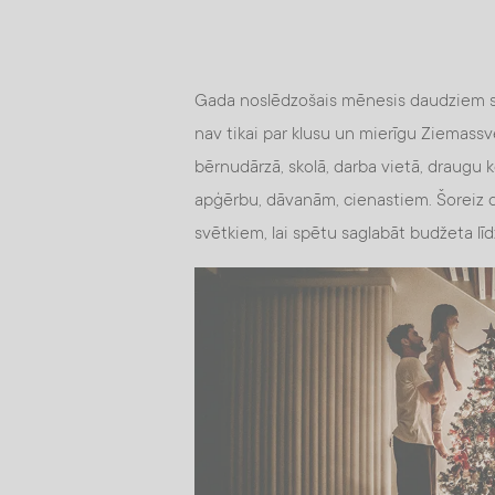
Gada noslēdzošais mēnesis daudziem sais
nav tikai par klusu un mierīgu Ziemass
bērnudārzā, skolā, darba vietā, draugu k
apģērbu, dāvanām, cienastiem. Šoreiz 
svētkiem, lai spētu saglabāt budžeta l