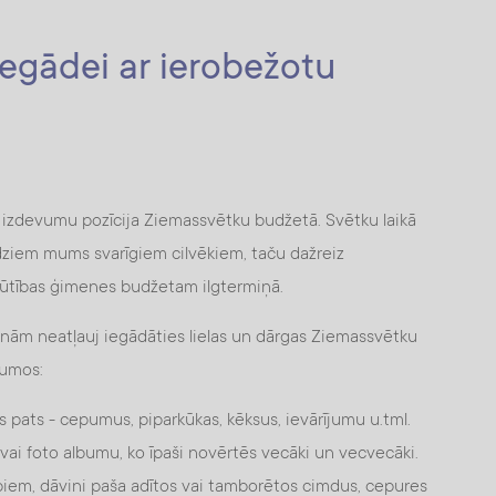
iegādei ar ierobežotu
ā izdevumu pozīcija Ziemassvētku budžetā. Svētku laikā
dziem mums svarīgiem cilvēkiem, taču dažreiz
ūtības ģimenes budžetam ilgtermiņā.
anām neatļauj iegādāties lielas un dārgas Ziemassvētku
kumos:
ats - cepumus, piparkūkas, kēksus, ievārījumu u.tml.
 vai foto albumu, ko īpaši novērtēs vecāki un vecvecāki.
arbiem, dāvini paša adītos vai tamborētos cimdus, cepures