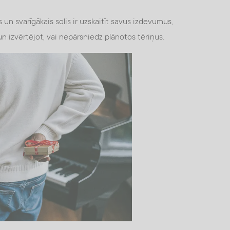
 un svarīgākais solis ir uzskaitīt savus izdevumus,
n izvērtējot, vai nepārsniedz plānotos tēriņus.