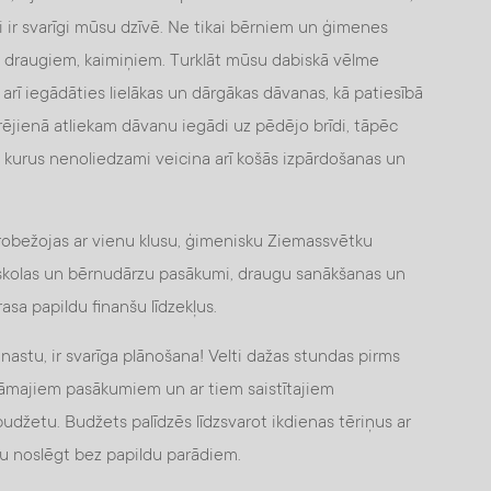
i ir svarīgi mūsu dzīvē. Ne tikai bērniem un ģimenes
m, draugiem, kaimiņiem. Turklāt mūsu dabiskā vēlme
 arī iegādāties lielākas un dārgākas dāvanas, kā patiesībā
krējienā atliekam dāvanu iegādi uz pēdējo brīdi, tāpēc
 kurus nenoliedzami veicina arī košās izpārdošanas un
robežojas ar vienu klusu, ģimenisku Ziemassvētku
, skolas un bērnudārzu pasākumi, draugu sanākšanas un
rasa papildu finanšu līdzekļus.
astu, ir svarīga plānošana! Velti dažas stundas pirms
idāmajiem pasākumiem un ar tiem saistītajiem
udžetu. Budžets palīdzēs līdzsvarot ikdienas tēriņus ar
 noslēgt bez papildu parādiem.