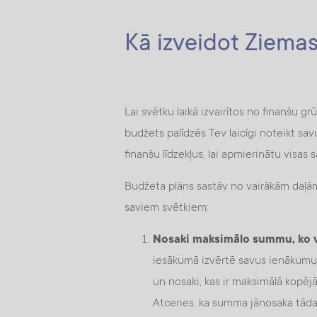
Kā izveidot Ziema
Lai svētku laikā izvairītos no finanšu g
budžets palīdzēs Tev laicīgi noteikt sav
finanšu līdzekļus, lai apmierinātu visas
Budžeta plāns sastāv no vairākām daļā
saviem svētkiem:
Nosaki maksimālo summu, ko va
iesākumā izvērtē savus ienākumus
un nosaki, kas ir maksimālā kopēj
Atceries, ka summa jānosaka tāda