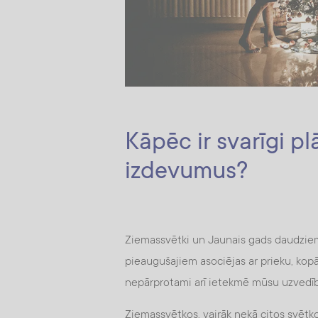
Kāpēc ir svarīgi p
izdevumus?
Ziemassvētki un Jaunais gads daudziem i
pieaugušajiem asociējas ar prieku, kop
nepārprotami arī ietekmē mūsu uzvedī
Ziemassvētkos, vairāk nekā citos svētko