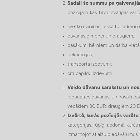
Sadali šo summu pa galvenaj
pozīcijām, kas Tev ir svarīgas vai 
svētku svinības, ieskaitot ēdienu
dāvanas ģimenei un draugiem;
pasākumi bērniem un darba vietā
dekorācijas;
transporta izdevumi;
citi papildu izdevumi.
Veido dāvanu sarakstu un nosa
iegādāties dāvanas, un nosaki dā
vecākiem 30 EUR, draugiem 20 EUR.
Izvērtē, kurās pozīcijās varētu
kategorijas, rūpīgi apdomā, kurās
izmantojot atlaižu piedāvājumus, 