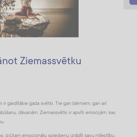
lānot Ziemassvētku
r gaidītākie gada svētki. Tie gan bērniem, gan arī
ābūšanu, dāvanām. Ziemassvētki ir apvīti emocijām, kas
bu.
s, izjūtam emocionālu spiedienu izrādīt savu mīlestību,