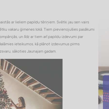
tās ar lieliem papildu tēriņiem. Svētki jau sen vairs
vētku vakaru ģimenes lokā. Tiem pievienojušies pasākumi
ompānijās, un līdz ar tiem arī papildu izdevumi par
dalāmies ieteikumos, kā plānot izdevumus pirms
īdzsvaru, sākoties Jaunajam gadam.