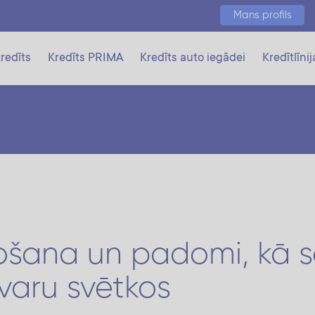
Mans profils
redīts
Kredīts PRIMA
Kredīts auto iegādei
Kredītlīnij
ošana un padomi, kā 
varu svētkos