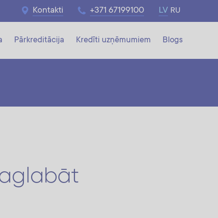
Kontakti
+371 67199100
LV
RU
a
Pārkreditācija
Kredīti uzņēmumiem
Blogs
saglabāt