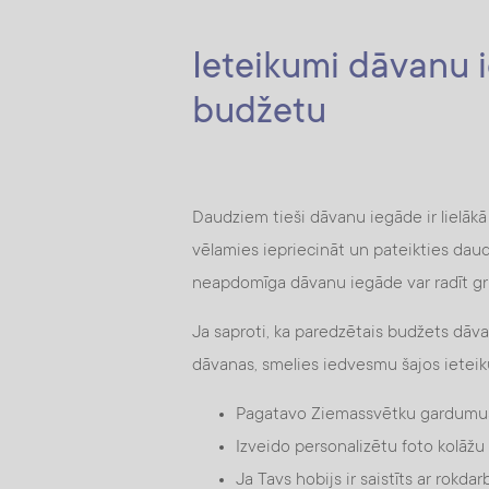
Ieteikumi dāvanu 
budžetu
Daudziem tieši dāvanu iegāde ir lielāk
vēlamies iepriecināt un pateikties dau
neapdomīga dāvanu iegāde var radīt gr
Ja saproti, ka paredzētais budžets dāv
dāvanas, smelies iedvesmu šajos ietei
Pagatavo Ziemassvētku gardumus p
Izveido personalizētu foto kolāžu
Ja Tavs hobijs ir saistīts ar rokd