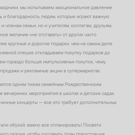
праздники, мы испытываем эмоциональное давление
ь и благодарность людям, которые играют важную
 и членам семьи, но и учителям, коллегам, друзьям,
ное желание «не отставать» от других часто
лее крупные и дорогие подарки, чем на самом деле
дневной спешке откладываем покупку подарков до
ем гораздо больше импульсивных покупок, чему,
продажи и рекламные акции в супермаркетах.
ваются одним тихим семейным Рождественским
е вечеринки, мероприятия в школах и детских садах,
дничные концерты — все это требует дополнительных
али обузой, важно все спланировать! Посвяти
ного сезона, чтобы составить план предстоящих