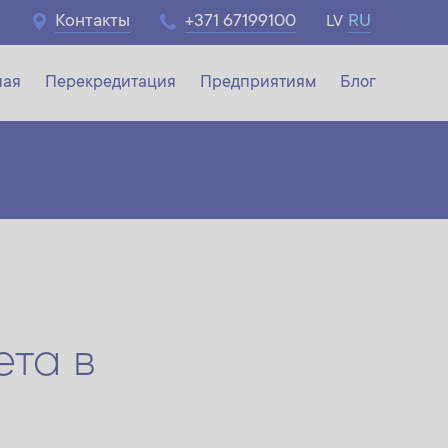
Контакты
+371 67199100
RU
LV
ная
Перекредитация
Предприятиям
Блог
ния
та в