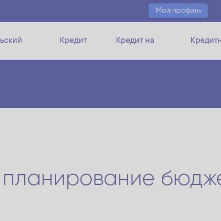
Мой профиль
ьский
Кредит
Кредит на
Кредит
кредит
PRIMA
авто
ли
планирование бюдже