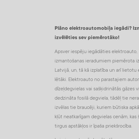
Plāno elektroautomobiļa iegādi? Iz
izvēlēties sev piemērotāko!
Apsver iespēju iegādāties elektroauto, b
izmantošanas ieradumiem piemērota izvē
Latvijā, un, tā kā izplatība un arī lietot
lētāki. Elektroauto no parastajiem autom
dīzeļdegvielas vai sašķidrinātās gāzes 
dedzināta fosilā degviela, tādēļ tie ne
izvēlas tie braucēji, kuriem būtiska apkā
kļūt neatkarīgam degvielas cenām, kas 
tirgus apstākļos ir īpaša priekšrocība.