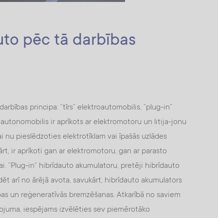
auto pēc tā darbības
 darbības principa: “tīrs” elektroautomobilis, “plug-in”
oautonomobilis ir aprīkots ar elektromotoru un litija-jonu
i nu pieslēdzoties elektrotīklam vai īpašās uzlādes
ārt, ir aprīkoti gan ar elektromotoru, gan ar parasto
ai. “Plug-in” hibrīdauto akumulatoru, pretēji hibrīdauto
t arī no ārējā avota, savukārt, hibrīdauto akumulators
ības un reģeneratīvās bremzēšanas. Atkarībā no saviem
ojuma, iespējams izvēlēties sev piemērotāko