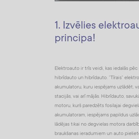
1. Izvēlies elektro
principa!
Elektroauto ir trīs veidi, kas iedalās pēc
hibrīdauto un hibrīdauto. “Tīrais” elektr
akumulatoru, kuru iespējams uzlādēt, va
stacijās, vai arī mājās. Hibrīdauto, savuk
motoru, kurš paredzēts fosilajai degviel
akumulatoram, iespējams papildus uzlādē
lādējas tikai no degvielas motora darb
braukšanas ieradumiem un auto pieliet