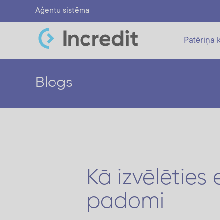
Aģentu sistēma
Patēriņa k
Blogs
Kā izvēlēties
padomi