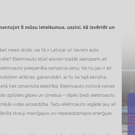
mantojot 5 mūsu ieteikumus, uzzini, kā izvērtēt un
et neesi drošs, vai tā ir Latvijai un taviem auto
le? Elektroauto kļūst aizvien biežāk sastopami arī
u elektroauto pieejamība samazina cenu, tie nu jau ir arī
obiļiem atšķiras, galvenokārt, ar to, ka tajā benzīna,
vietā tiek izmantota elektrība. Elektroauto motorā netiek
rada izplūdes gāzes un izmešus – tāpēc bieži elektroauto
rtējās vides aizsardzība. Taču elektroauto iegāde ļauj arī
šībrīža strauji mainīgajos un neparedzamajos enerģijas