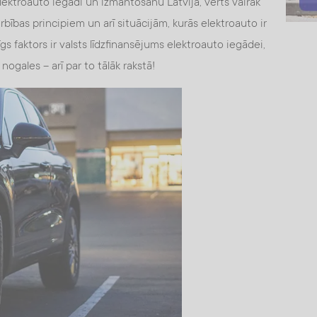
ktroauto iegādi un izmantošanu Latvijā, vērts vairāk
rbības principiem un arī situācijām, kurās elektroauto ir
gs faktors ir valsts līdzfinansējums elektroauto iegādei,
ogales – arī par to tālāk rakstā!