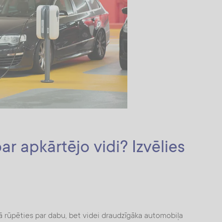
par apkārtējo vidi? Izvēlies
ā rūpēties par dabu, bet videi draudzīgāka automobiļa