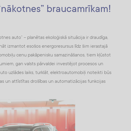
 “nākotnes” braucamrīkam!
otnes auto” – planētas ekoloģiskā situācija ir draudīga,
ināt izmantot esošos energoresursus līdz šim ierastajā
tomobiļu cenu pakāpenisku samazināšanos, tiem kļūstot
umiem, gan valsts pārvaldei investējot procesos un
auto uzlādes laiks, turklāt, elektroautomobiļi noteikti būs
tas un attīstītas drošības un automatizācijas funkcijas