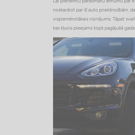
Lai pieņemtu pārdomātu lēmumu par ele
noskaidrot par šī auto priekšrocībām, da
vispiemērotākais risinājums. Tāpat svarī
kas kļuvis pieejams kopš pagājušā gada n