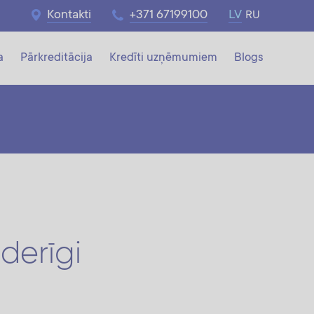
Kontakti
+371 67199100
LV
RU
a
Pārkreditācija
Kredīti uzņēmumiem
Blogs
derīgi