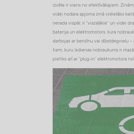
izvēle ir viens no efektīvākajiem. Zinām
videi nodara apjoma ziņā vislielāko kai
nerada vispār, ir “viszaļākie” un videi dr
baterija un elektromotors, kura nobrauk
darbojas ar benzīnu vai dīzeļdegvielu –
tiem, kuru ikdienas nobraukums ir mazā
pietiks arī ar “plug-in” elektromotora 