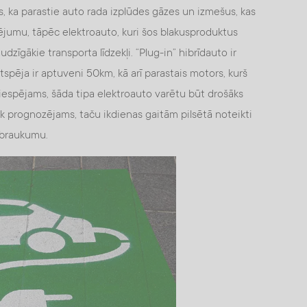
s, ka parastie auto rada izplūdes gāzes un izmešus, kas
tējumu, tāpēc elektroauto, kuri šos blakusproduktus
audzīgākie transporta līdzekļi. “Plug-in” hibrīdauto ir
tspēja ir aptuveni 50km, kā arī parastais motors, kurš
 iespējams, šāda tipa elektroauto varētu būt drošāks
k prognozējams, taču ikdienas gaitām pilsētā noteikti
nobraukumu.