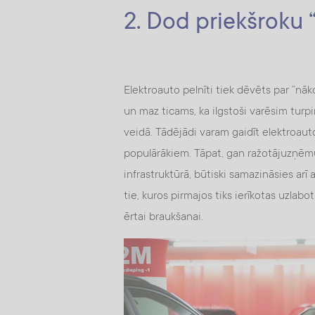
2. Dod priekšroku
Elektroauto pelnīti tiek dēvēts par “nāk
un maz ticams, ka ilgstoši varēsim turp
veidā. Tādējādi varam gaidīt elektroau
populārākiem. Tāpat, gan ražotājuzņēm
infrastruktūrā, būtiski samazināsies arī 
tie, kuros pirmajos tiks ierīkotas uzlabo
ērtai braukšanai.