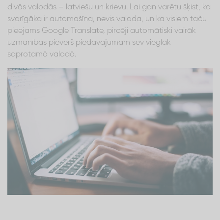
divās valodās – latviešu un krievu. Lai gan varētu šķist, ka
svarīgāka ir automašīna, nevis valoda, un ka visiem taču
pieejams Google Translate, pircēji automātiski vairāk
uzmanības pievērš piedāvājumam sev vieglāk
saprotamā valodā.