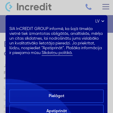
LV
Blogs
SIA InCREDIT GROUP informē, ka šajā tīmekļa
vietnē tiek izmantotas obligātās, analītiskās, mērķa
un citas sīkdatnes, lai nodrošinātu jums vislabāko
Efektīva lietotas
un kvalitatīvāko lietotāja pieredzi. Ja priekrītat,
lūdzu, nospiediet “Apstiprināt”. Plašāka informācija
automašīnas pārdošana
ir pieejama mūsu
Sīkdatņu politikā.
Ja vēlies savu lietoto braucamrīku pārdot par
pietiekami augstu cenu, turklāt ātri, uzzini, kā kļūt par
efektīvu pārdevēju tiešsaistes platformās!
Lietotas automašīnas pārdošana – ar to vismaz reizi
dzīvē nākas saskarties teju ikvienam auto īpašniekam.
Pielāgot
Iemesli mēdz būt dažādi – jaunas automašīnas iegāde,
pārcelšanās uz citu valsti, vai, gluži vienkārši, fakts, ka
Apstiprināt
braucamrīka remontēšanā nākas investēt aizvien vairāk