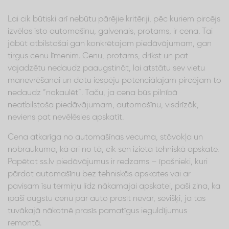
Lai cik būtiski arī nebūtu pārējie kritēriji, pēc kuriem pircējs
izvēlas īsto automašīnu, galvenais, protams, ir cena. Tai
jābūt atbilstošai gan konkrētajam piedāvājumam, gan
tirgus cenu līmenim. Cenu, protams, drīkst un pat
vajadzētu nedaudz paaugstināt, lai atstātu sev vietu
manevrēšanai un dotu iespēju potenciālajam pircējam to
nedaudz “nokaulēt”. Taču, ja cena būs pilnībā
neatbilstoša piedāvājumam, automašīnu, visdrīzāk,
neviens pat nevēlēsies apskatīt.
Cena atkarīga no automašīnas vecuma, stāvokļa un
nobraukuma, kā arī no tā, cik sen izieta tehniskā apskate.
Papētot ss.lv piedāvājumus ir redzams – īpašnieki, kuri
pārdot automašīnu bez tehniskās apskates vai ar
pavisam īsu termiņu līdz nākamajai apskatei, paši zina, ka
īpaši augstu cenu par auto prasīt nevar, sevišķi, ja tas
tuvākajā nākotnē prasīs pamatīgus ieguldījumus
remontā.