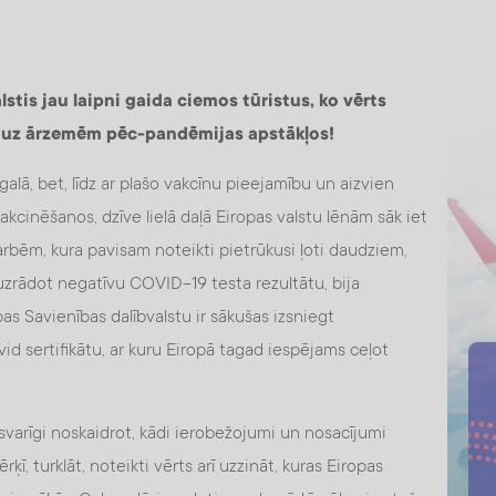
alstis jau laipni gaida ciemos tūristus, ko vērts
ot uz ārzemēm pēc-pandēmijas apstākļos!
lā, bet, līdz ar plašo vakcīnu pieejamību un aizvien
akcinēšanos, dzīve lielā daļā Eiropas valstu lēnām sāk iet
arbēm, kura pavisam noteikti pietrūkusi ļoti daudziem,
 uzrādot negatīvu COVID-19 testa rezultātu, bija
pas Savienības dalībvalstu ir sākušas izsniegt
id sertifikātu, ar kuru Eiropā tagad iespējams ceļot
 svarīgi noskaidrot, kādi ierobežojumi un nosacījumi
ī, turklāt, noteikti vērts arī uzzināt, kuras Eiropas