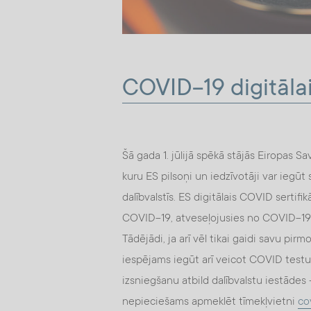
COVID-19 digitālais
Šā gada 1. jūlijā spēkā stājās Eiropas Sa
kuru ES pilsoņi un iedzīvotāji var iegūt
dalībvalstīs. ES digitālais COVID sertifi
COVID-19, atveseļojusies no COVID-19 
Tādējādi, ja arī vēl tikai gaidi savu pir
iespējams iegūt arī veicot COVID testu 
izsniegšanu atbild dalībvalstu iestādes 
nepieciešams apmeklēt tīmekļvietni
cov