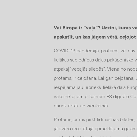
Vai Eiropa ir "vaļā"? Uzzini, kuras v
apskatīt, un kas jāņem vērā, ceļoj
COVID-19 pandēmija, protams, vēl nav ga
lielākas sabiedrības daļas pakāpenisko v
atpakaļ “vecajās sliedēs”. Viena no nod
protams, ir ceļošana. Lai gan ceļošana,
iespējama jau iepriekš, lielākā daļa Eiro
vakcinētajiem pilsoņiem ES digitālo Cov
daudz ērtāk un vienkāršāk.
Protams, pirms pirkt lidmašīnas biļetes,
jāievēro iecerētajā apmeklējuma galamērķ