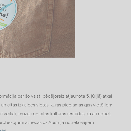
ormācija par šo valsti pēdējoreiz atjaunota 5. jūlijā) atkal
i un citas izklaides vietas, kuras pieejamas gan vietējiem
rī veikali, muzeji un citas kultūras iestādes, kā arī notiek
ierobežojumi attiecas uz Austrijā notiekošajiem