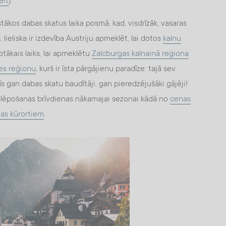
eit
).
stākos dabas skatus laika posmā, kad, visdrīzāk, vasaras
lieliska ir izdevība Austriju apmeklēt, lai dotos
kalnu
otākais laiks, lai apmeklētu
Zalcburgas kalnainā reģiona
les reģionu
, kurš ir īsta pārgājienu paradīze: tajā sev
 gan dabas skatu baudītāji, gan pieredzējušāki gājēji!
tu slēpošanas brīvdienas nākamajai sezonai kādā no
cenas
nas kūrortiem
.