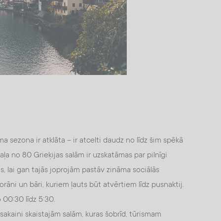
isma sezona ir atklāta – ir atcelti daudz no līdz šim spēkā
ļa no 80 Grieķijas salām ir uzskatāmas par pilnīgi
s, lai gan tajās joprojām pastāv zināma sociālās
orāni un bāri, kuriem ļauts būt atvērtiem līdz pusnaktij.
 00:30 līdz 5:30.
sakaini skaistajām salām, kuras šobrīd, tūrismam