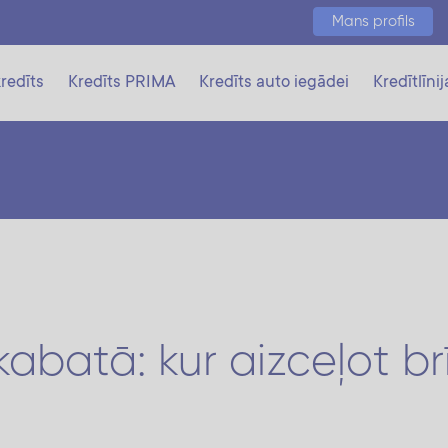
Mans profils
redīts
Kredīts PRIMA
Kredīts auto iegādei
Kredītlīnij
abatā: kur aizceļot br