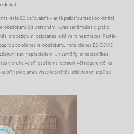
izdrukāt.
ts visās ES dalībvalstīs – ar tā palīdzību tiek koordinētā
 ierobežojumi. Uz personām, kuras saņēmušas digitālo
šanās ierobežojumi ceļošanas laikā vairs neattiecas. Pastāv
no papildu ceļošanas ierobežojumu noteikšanas ES COVID
robežojumi nav nepieciešami un samērīgi ar sabiedrības
tas vien, ka valstī iespējams iebraukt vēl negarantē, ka
ka brīvi pieejamas visas iecerētās izklaides un atpūtas