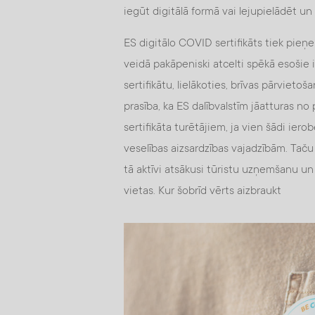
iegūt digitālā formā vai lejupielādēt un 
ES digitālo COVID sertifikāts tiek pieņem
veidā pakāpeniski atcelti spēkā esošie
sertifikātu, lielākoties, brīvas pārvieto
prasība, ka ES dalībvalstīm jāatturas 
sertifikāta turētājiem, ja vien šādi ie
veselības aizsardzības vajadzībām. Taču 
tā aktīvi atsākusi tūristu uzņemšanu un 
vietas. Kur šobrīd vērts aizbraukt