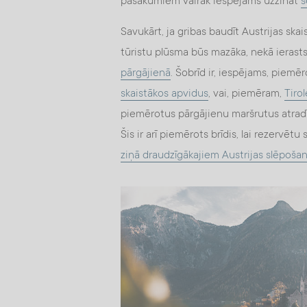
pasākumiem vairāk iespējams uzzināt
š
Savukārt, ja gribas baudīt Austrijas skai
tūristu plūsma būs mazāka, nekā ierasts, 
pārgājienā
. Šobrīd ir, iespējams, piemēr
skaistākos apvidus
, vai, piemēram,
Tiro
piemērotus pārgājienu maršrutus atradīs
Šis ir arī piemērots brīdis, lai rezervē
ziņā draudzīgākajiem Austrijas slēpoša