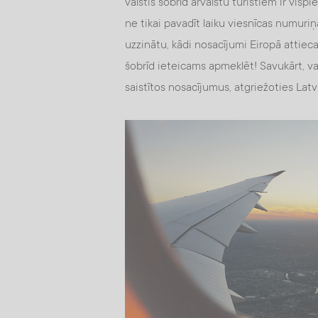
valstis šobrīd ārvalstu tūristiem ir vis
ne tikai pavadīt laiku viesnīcas numuriņā,
uzzinātu, kādi nosacījumi Eiropā attiecas
šobrīd ieteicams apmeklēt! Savukārt, vals
saistītos nosacījumus, atgriežoties Latvi