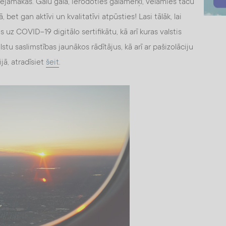
pieejamākās. Galu galā, ierodoties galamērķī, vēlamies taču
 bet gan aktīvi un kvalitatīvi atpūsties! Lasi tālāk, lai
 uz COVID-19 digitālo sertifikātu, kā arī kuras valstis
tu saslimstības jaunākos rādītājus, kā arī ar pašizolāciju
jā, atradīsiet
šeit
.