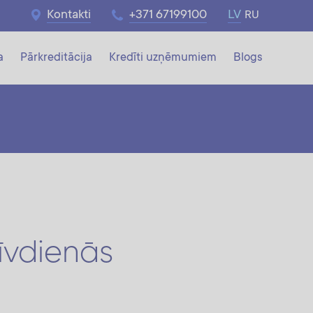
Kontakti
+371 67199100
LV
RU
a
Pārkreditācija
Kredīti uzņēmumiem
Blogs
īvdienās