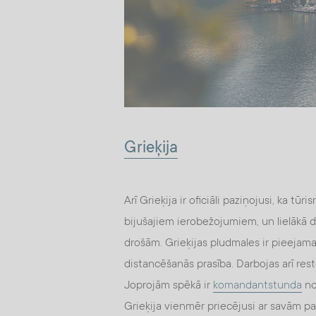
Grieķija
Arī Grieķija ir oficiāli paziņojusi, ka tūr
bijušajiem ierobežojumiem, un lielākā da
drošām. Grieķijas pludmales ir pieejama
distancēšanās prasība. Darbojas arī rest
Joprojām spēkā ir
komandantstunda
no
Grieķija vienmēr priecējusi ar savām pa