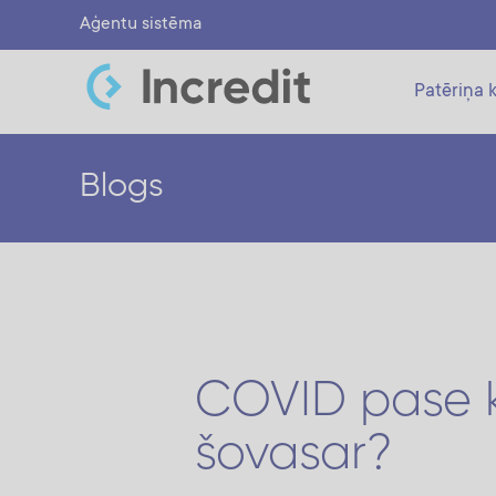
Aģentu sistēma
Patēriņa k
Blogs
COVID pase k
šovasar?