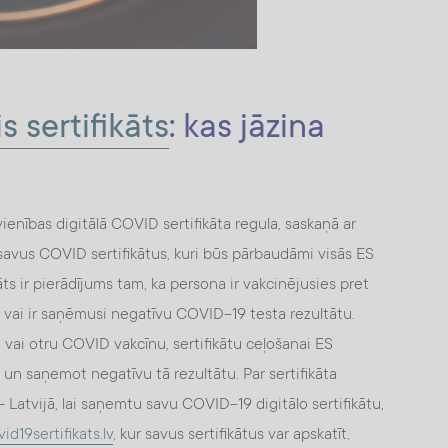
 sertifikāts
: kas jāzina
vienības digitālā COVID sertifikāta regula, saskaņā ar
 savus COVID sertifikātus, kuri būs pārbaudāmi visās ES
kāts ir pierādījums tam, ka persona ir vakcinējusies pret
vai ir saņēmusi negatīvu COVID-19 testa rezultātu.
mo vai otru COVID vakcīnu, sertifikātu ceļošanai ES
un saņemot negatīvu tā rezultātu. Par sertifikāta
– Latvijā, lai saņemtu savu COVID-19 digitālo sertifikātu,
id19sertifikats.lv
, kur savus sertifikātus var apskatīt,