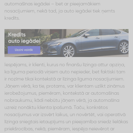
automašīnas iegādei – bet ar pieejamākiem
nosacījumiem, nekā tad, ja auto iegādei tiek ņemts
kredīts.
Iespējams, ir klienti, kurus no finanšu līzinga attur apziņa,
ka līguma periodā viņiem auto nepieder, bet faktiski tam
ir nozīme tikai kontekstā ar līzinga līguma nosacījumiem.
Jāņem vērā, ka tie, protams, var klientam uzlikt zināmus
ierobežojumus, piemēram, kontekstā ar automašīnas
nobraukumu, kādi nebūtu jāņem vērā, ja automašīna
uzreiz nonāktu klienta īpašumā. Taču, konkrētos
nosacījumus var izsvērt laikus, un novērtēt, vai operatīvā
līzinga sniegtais ietaupījums un pieejamība sniedz lielākas
priekšrocības, nekā, piemēram, iespēja neievērot ar