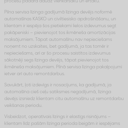
procesu padara daudz vienkāršāku un ērtāku.
Pilna servisa līzinga gadījumā līzinga devējs noformē
automašīnas KASKO un civiltiesisko apdrošināšanu, un
klientam ir iespēja šos pietiekami lielos izdevumus segt
pakāpeniski – pievienojot tos ikmēneša amortizācijas
maksājumiem. Tāpat automašīnu nav nepieciešams
noņemt no uzskaites, bet gadījumā, ja tas tomēr ir
nepieciešams, arī ar šo procesu saistītos izdevumus
sākotnēji segs līzinga devējs, tāpat pievienojot tos
ikmēneša maksājumiem. Pilnā servisa līzinga pakalpojumi
ietver arī auto remontdarbus.
Savukārt, ļoti izdevīgs ir nosacījums, ka gadījumā, ja
automašīna cieš ceļu satiksmes negadījumā, līzinga
devējs izsniedz klientam citu automašīnu uz remontdarbu
veikšanas periodu.
Visbeidzot, operatīvais līzings ir elastīgs risinājums –
klientam līdz pašām līzinga perioda beigām ir iespējams