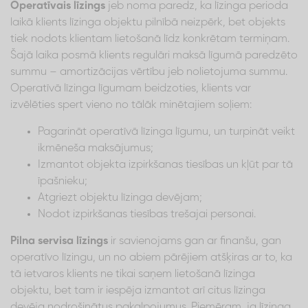
Operatīvais līzings
jeb noma paredz, ka līzinga perioda
laikā klients līzinga objektu pilnībā neizpērk, bet objekts
tiek nodots klientam lietošanā līdz konkrētam termiņam.
Šajā laika posmā klients regulāri maksā līgumā paredzēto
summu – amortizācijas vērtību jeb nolietojuma summu.
Operatīvā līzinga līgumam beidzoties, klients var
izvēlēties spert vieno no tālāk minētajiem soļiem:
Pagarināt operatīvā līzinga līgumu, un turpināt veikt
ikmēneša maksājumus;
Izmantot objekta izpirkšanas tiesības un kļūt par tā
īpašnieku;
Atgriezt objektu līzinga devējam;
Nodot izpirkšanas tiesības trešajai personai.
Pilna servisa līzings
ir savienojams gan ar finanšu, gan
operatīvo līzingu, un no abiem pārējiem atšķiras ar to, ka
tā ietvaros klients ne tikai saņem lietošanā līzinga
objektu, bet tam ir iespēja izmantot arī citus līzinga
devēja nodrošinātus pakalpojumus. Piemēram, ja līzinga