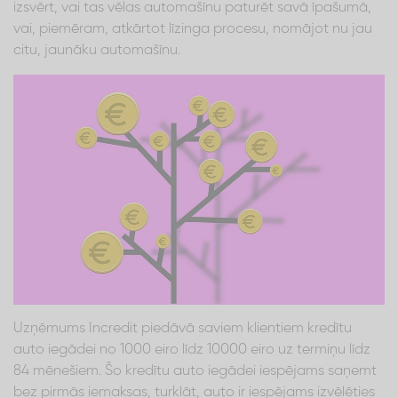
izsvērt, vai tas vēlas automašīnu paturēt savā īpašumā,
vai, piemēram, atkārtot līzinga procesu, nomājot nu jau
citu, jaunāku automašīnu.
Uzņēmums Incredit piedāvā saviem klientiem kredītu
auto iegādei no 1000 eiro līdz 10000 eiro uz termiņu līdz
84 mēnešiem. Šo kredītu auto iegādei iespējams saņemt
bez pirmās iemaksas, turklāt, auto ir iespējams izvēlēties