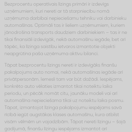
Bezprocentu operatīvais līzings primāri ir izdevīgs
uzņēmumiem, kuri nereti ar tā starpniecību nomā
uzņēmuma darbībai nepieciešamu tehniku vai darbinieku
automašīnas. Optimāli tas ir lieliem uzņēmumiem, kuriem
jānodrošina transports daudziem darbiniekiem – tas ir ne
tikai finansiāli izdevīgāk, nekā automašīnu iegāde, bet arī
tāpēc, ka līzinga saistību ietvaros izmantotie objekti
neapgrūtina paša uzņēmuma aktīvu bilanci.
Tāpat bezprocentu līzings nereti ir izdevīgāks finanšu
pakalpojums auto nomai, nekā automašīnas iegāde arī
privātpersonām. Iemesli tam var būt dažādi. Iespējams,
konkrēto auto vēlaties izmantot tikai noteiktu laika
periodu, un pēcāk nomāt citu, jaunāku modeli vai arī
automašīna nepieciešama tikai uz noteiktu laika posmu.
Tāpat, izmantojot līzinga pakalpojumu iespējams savā
rīcībā iegūt augstākas klases automašīnu, kura atbilst
visām vēlmēm un vajadzībām. Tāpat nereti līzingu – šajā
gadījumā, finanšu līzingu iespējams izmantot arī