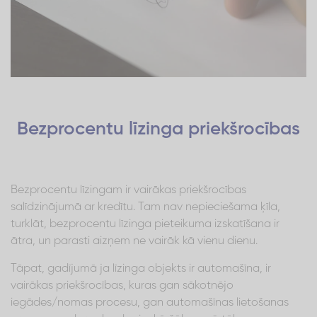
Bezprocentu līzinga priekšrocības
Bezprocentu līzingam ir vairākas priekšrocības
salīdzinājumā ar kredītu. Tam nav nepieciešama ķīla,
turklāt, bezprocentu līzinga pieteikuma izskatīšana ir
ātra, un parasti aizņem ne vairāk kā vienu dienu.
Tāpat, gadījumā ja līzinga objekts ir automašīna, ir
vairākas priekšrocības, kuras gan sākotnējo
iegādes/nomas procesu, gan automašīnas lietošanas