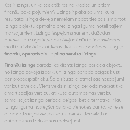
Kas ir līzings, un kā tas atšķiras no kredīta un citiem
finanšu pakalpojumiem? Līzings ir pakalpojums, kura
rezultātā līzinga devējs ņēmējam nodot tiesības izmantot
līzinga objektu apmaiņā pret līzinga līgumā noteiktajiem
maksājumiem. Līzingā iespējams saņemt dažādas
preces, un līzinga ietvaros pieejami
trīs
to finansēšanas
veidi (kuri visbiežāk attiecas tieši uz automašīnas līzingu)
:
finanšu, operatīvais
un
pilna servisa līzings
.
Finanšu līzings
paredz, ka klients līzinga periodā objektu
no līzinga devēja izpērk, un līzinga perioda beigās kļūst
par preces īpašnieku. Šajā situācijā atmaksas nosacījumi
var būt divējādi. Viens veids ir līzinga periodā maksāt tikai
amortizācijas vērtību, atlikušo automašīnas vērtību
samaksājot līzinga perioda beigās, bet alternatīva ir jau
līzinga līguma noslēgšanas laikā vienoties par to, ka reizē
ar amortizācijas vērtību katru mēnesi tiks veikti arī
automašīnas izpirkšanas maksājumi.