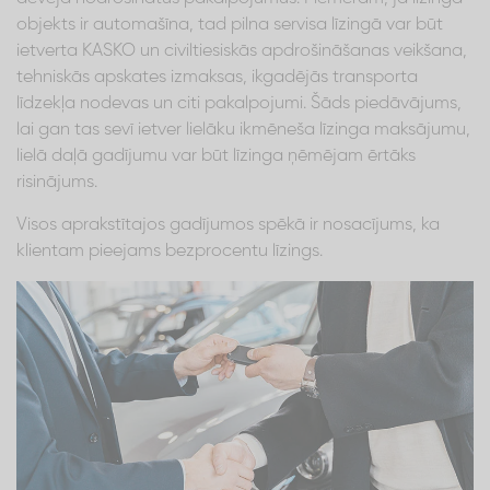
objekts ir automašīna, tad pilna servisa līzingā var būt
ietverta KASKO un civiltiesiskās apdrošināšanas veikšana,
tehniskās apskates izmaksas, ikgadējās transporta
līdzekļa nodevas un citi pakalpojumi. Šāds piedāvājums,
lai gan tas sevī ietver lielāku ikmēneša līzinga maksājumu,
lielā daļā gadījumu var būt līzinga ņēmējam ērtāks
risinājums.
Visos aprakstītajos gadījumos spēkā ir nosacījums, ka
klientam pieejams bezprocentu līzings.