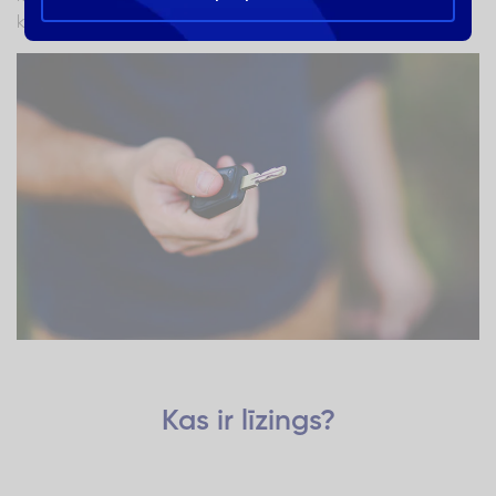
kurās līzings ir piemērotākais finanšu pakalpojums!
Kas ir līzings?