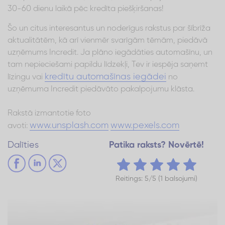
30-60 dienu laikā pēc kredīta piešķiršanas!
Šo un citus interesantus un noderīgus rakstus par šībrīža
aktualitātēm, kā arī vienmēr svarīgām tēmām, piedāvā
uzņēmums Incredit. Ja plāno iegādāties automašīnu, un
tam nepieciešami papildu līdzekļi, Tev ir iespēja saņemt
kredītu automašīnas iegādei
līzingu vai
no
uzņēmuma Incredit piedāvāto pakalpojumu klāsta.
Rakstā izmantotie foto
www.unsplash.com
www.pexels.com
avoti:
Dalīties
Patika raksts? Novērtē!
Reitings: 5/5 (1 balsojumi)