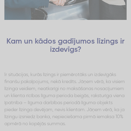
Kam un kādos gadījumos līzings ir
izdevīgs?
Ir situācijas, kurās līzings ir piemērotāks un izdevīgāks
finanšu pakalpojums, nekā kredīts. Jāņem vērā, ka visiem
līzinga veidiem, neatkarīgi no maksāšanas nosacījumiem
un klienta rīcības līguma perioda beigās, raksturīga viena
īpatnība – līguma darbības periodā līguma objekts
pieder līzinga devējam, nevis klientam. Jāņem vērā, ka ja
līzingu izsniedz banka, nepieciešama pirmā iemaksa 10%
apmērā no kopējās summas.