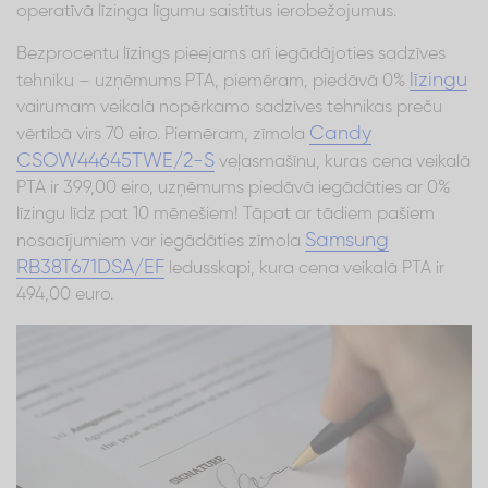
operatīvā līzinga līgumu saistītus ierobežojumus.
Bezprocentu līzings pieejams arī iegādājoties sadzīves
līzingu
tehniku – uzņēmums PTA, piemēram, piedāvā 0%
vairumam veikalā nopērkamo sadzīves tehnikas preču
Candy
vērtībā virs 70 eiro. Piemēram, zīmola
CSOW44645TWE/2-S
veļasmašīnu, kuras cena veikalā
PTA ir 399,00 eiro, uzņēmums piedāvā iegādāties ar 0%
līzingu līdz pat 10 mēnešiem! Tāpat ar tādiem pašiem
Samsung
nosacījumiem var iegādāties zīmola
RB38T671DSA/EF
ledusskapi, kura cena veikalā PTA ir
494,00 euro.