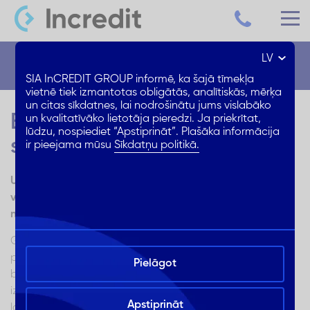
LV
Blogs
SIA InCREDIT GROUP informē, ka šajā tīmekļa
vietnē tiek izmantotas obligātās, analītiskās, mērķa
un citas sīkdatnes, lai nodrošinātu jums vislabāko
Bezprocentu līzings: kādās
un kvalitatīvāko lietotāja pieredzi. Ja priekrītat,
lūdzu, nospiediet “Apstiprināt”. Plašāka informācija
situācijās izdevīgs?
ir pieejama mūsu
Sīkdatņu politikā.
Uzzini, kas ir bezprocentu līzings un kādos gadījumos
visizdevīgāk noformēt šo pakalpojumu kādā no
nebanku kredītiestādēm!
Gan bankas, gan nebanku kredītdevēji saviem klientiem
piedāvā dažādus finanšu pakalpojumus. Viens no tiem ir
Pielāgot
bezprocentu līzings un ir situācijas, kurās tas klientam ir
izdevīgs un vajadzībām atbilstošs risinājums. Lasi tālāk,
Apstiprināt
lai uzzinātu vairāk par bezprocentu līzingu un situācijām,