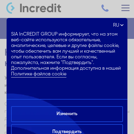
RU
Блог
SIA InCREDIT GROUP информирует, что на этом
веб-сайте используются обязательные,
аналитические, целевые и другие файлы cookie,
Как визуально увеличить
чтобы обеспечить вам лучший и качественный
опыт пользователя. Если вы согласны,
квартиру, не ломая стен?
пожалуйста, нажмите "Подтвердить".
Дополнительная информация доступна в нашей
Политике файлов cookie
Узнай, как с помощью небольших изменений, нового
интерьера и перестановки сделать маленькую
квартиру больше визуально и по ощущениям
Смена места жительства и, в особенности,
приобретение нового жилья – шаг, который обычно мы
Изменить
делаем всего пару раз за жизнь. Иногда к этому нас
подталкивают обстоятельства, например, когда в
Подтвердить
семействе ожидается прибавление, и срочно нужна