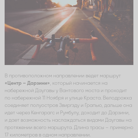
В противоположном направлении ведет маршрут
«Центр – Дарзини»
, который начинается на
набережной Даугавы у Вантового моста и проходит
по набережной 11 Ноября и улице Краста. Велодрожка
соединяет полуостров Звиргзду и Грапью, дальше она
идет через Кенгарагс и Румбулу, доходит до Дарзини,
и дает возможность наслаждаться видами Даугавы на
протяжении всего маршрута. Длина трасы – примерно
17 километров в одном направлении.