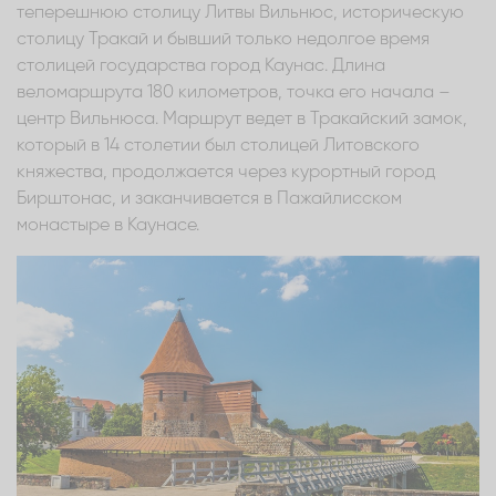
теперешнюю столицу Литвы Вильнюс, историческую
столицу Тракай и бывший только недолгое время
столицей государства город Каунас. Длина
веломаршрута 180 километров, точка его начала –
центр Вильнюса. Маршрут ведет в Тракайский замок,
который в 14 столетии был столицей Литовского
княжества, продолжается через курортный город
Бирштонас, и заканчивается в Пажайлисском
монастыре в Каунасе.