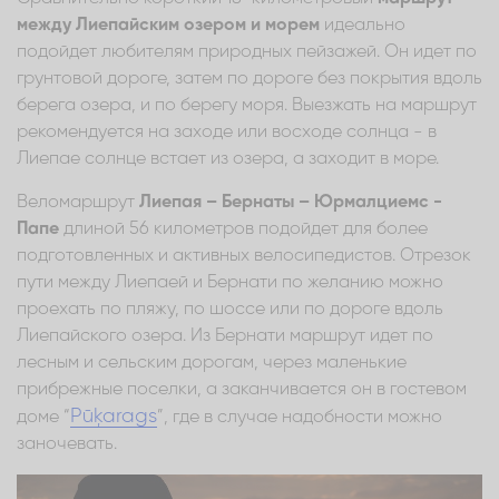
между Лиепайским озером и морем
идеально
подойдет любителям природных пейзажей. Он идет по
грунтовой дороге, затем по дороге без покрытия вдоль
берега озера, и по берегу моря. Выезжать на маршрут
рекомендуется на заходе или восходе солнца - в
Лиепае солнце встает из озера, а заходит в море.
Веломаршрут
Лиепая – Бернаты – Юрмалциемс -
Папе
длиной 56 километров подойдет для более
подготовленных и активных велосипедистов. Отрезок
пути между Лиепаей и Бернати по желанию можно
проехать по пляжу, по шоссе или по дороге вдоль
Лиепайского озера. Из Бернати маршрут идет по
лесным и сельским дорогам, через маленькие
прибрежные поселки, а заканчивается он в гостевом
Pūķarags
доме “
”, где в случае надобности можно
заночевать.