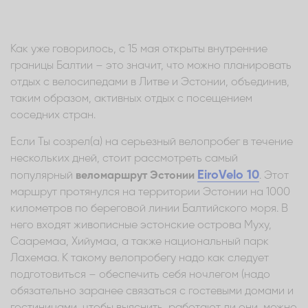
Как уже говорилось, с 15 мая открыты внутренние
границы Балтии – это значит, что можно планировать
отдых с велосипедами в Литве и Эстонии, объединив,
таким образом, активных отдых с посещением
соседних стран.
Если Ты созрел(а) на серьезный велопробег в течение
нескольких дней, стоит рассмотреть самый
EiroVelo 10
популярный
веломаршрут Эстонии
. Этот
маршрут протянулся на территории Эстонии на 1000
километров по береговой линии Балтийского моря. В
него входят живописные эстонские острова Муху,
Сааремаа, Хийумаа, а также национальный парк
Лахемаа. К такому велопробегу надо как следует
подготовиться – обеспечить себя ночлегом (надо
обязательно заранее связаться с гостевыми домами и
гостиницами, чтобы выяснить, работают ли они, можно