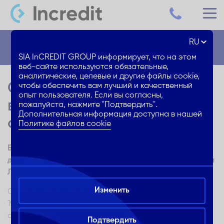
RU
Блог
SIA InCREDIT GROUP информирует, что на этом
веб-сайте используются обязательные,
аналитические, целевые и другие файлы cookie,
Самые популярные
чтобы обеспечить вам лучший и качественный
опыт пользователя. Если вы согласны,
веломаршруты этого
пожалуйста, нажмите "Подтвердить".
Дополнительная информация доступна в нашей
сезона в Латвии и Балтии
Политике файлов cookie
Балтия «открыта»: отправляйся в короткую или
долгую поездку по окрестностям Риги, другим местам
Латвии и по странам Балтии!
Изменить
Сейчас постепенно отменяются связанные с COVID-
19 ограничения, хотя, конечно, тот момент, когда мы
сможем облегченно вздохнуть и вернуться к
Подтвердить