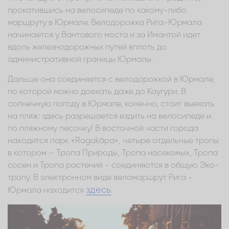
прокатившись на велосипеде по какому-либо
маршруту в Юрмале. Велодорожка Рига-Юрмала
начинается у Вантового моста и за Имантой идет
вдоль железнодорожных путей вплоть до
административной границы Юрмалы.
Дальше она соединяется с велодорожкой в Юрмале,
по которой можно доехать даже до Каугури. В
солнечную погоду в Юрмале, конечно, стоит выехать
на пляж: здесь разрешается ездить на велосипеде и
по пляжному песочку! В восточной части города
находится парк «Ragakāpa», четыре отдельные тропы
в котором – Тропа Природы, Тропа насекомых, Тропа
сосен и Тропа растений - соединяются в общую Эко-
тропу. В электронном виде веломаршрут Рига -
здесь
Юрмала находится
.