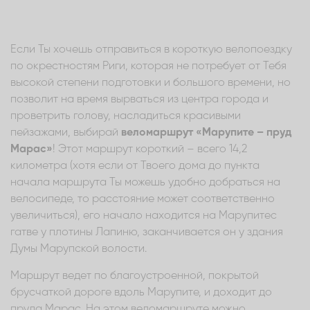
Если Ты хочешь отправиться в короткую велопоездку
по окрестностям Риги, которая не потребует от Тебя
высокой степени подготовки и большого времени, но
позволит на время вырваться из центра города и
проветрить голову, насладиться красивыми
пейзажами, выбирай
веломаршрут
«Марупите – пруд
Марас»
! Этот маршрут короткий – всего 14,2
километра (хотя если от Твоего дома до пункта
начала маршрута Ты можешь удобно добраться на
велосипеде, то расстояние может соответственно
увеличиться), его начало находится на Марупитес
гатве у плотины Лапиню, заканчивается он у здания
Думы Марупской волости.
Маршрут ведет по благоустроенной, покрытой
брусчаткой дороге вдоль Марупите, и доходит до
пруда Марас. На этом веломаршруте можно