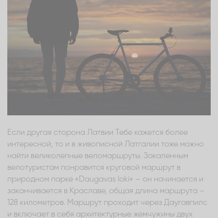
Если другая сторона Латвии Тебе кажется более
интересной, то и в живописной Латгалии тоже можно
найти великолепные веломаршруты. Закаленным
велотуристам понравится круговой маршрут в
природном парке «Daugavas loki» – он начинается и
заканчивается в Краславе, общая длина маршрута –
128 километров. Маршрут проходит через Даугавпилс
и включает в себя архитектурные жемчужины двух