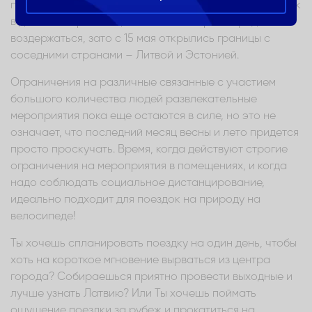
привычному ритму жизни, еще не наступил. От поездок
в дальние страны еще на какое-то время придется
воздержаться, зато с 15 мая открылись границы с
соседними странами – Литвой и Эстонией.
Ограничения на различные связанные с участием
большого количества людей развлекательные
мероприятия пока еще остаются в силе, но это не
означает, что последний месяц весны и лето придется
просто проскучать. Время, когда действуют строгие
ограничения на мероприятия в помещениях, и когда
надо соблюдать социальное дистанцирование,
идеально подходит для поездок на природу на
велосипеде!
Ты хочешь спланировать поездку на один день, чтобы
хоть на короткое мгновение вырваться из центра
города? Собираешься приятно провести выходные и
лучше узнать Латвию? Или Ты хочешь поймать
ощущение поездки за рубеж и прокатиться на