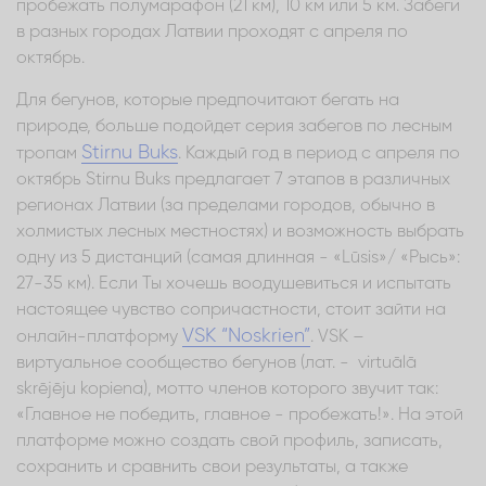
пробежать полумарафон (21 км), 10 км или 5 км. Забеги
в разных городах Латвии проходят с апреля по
октябрь.
Для бегунов, которые предпочитают бегать на
природе, больше подойдет серия забегов по лесным
Stirnu Buks
тропам
. Каждый год в период с апреля по
октябрь Stirnu Buks предлагает 7 этапов в различных
регионах Латвии (за пределами городов, обычно в
холмистых лесных местностях) и возможность выбрать
одну из 5 дистанций (самая длинная - «Lūsis»/ «Рысь»:
27-35 км). Если Ты хочешь воодушевиться и испытать
настоящее чувство сопричастности, стоит зайти на
VSK “Noskrien”
онлайн-платформу
. VSK –
виртуальное сообщество бегунов (лат. - virtuālā
skrējēju kopiena), мотто членов которого звучит так:
«Главное не победить, главное - пробежать!». На этой
платформе можно создать свой профиль, записать,
сохранить и сравнить свои результаты, а также