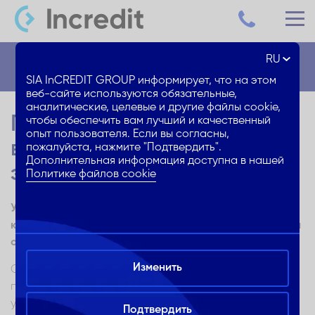
RU
Блог
SIA InCREDIT GROUP информирует, что на этом
веб-сайте используются обязательные,
аналитические, целевые и другие файлы cookie,
Готовься к марафону и
чтобы обеспечить вам лучший и качественный
опыт пользователя. Если вы согласны,
выбирай качественную
пожалуйста, нажмите "Подтвердить".
Дополнительная информация доступна в нашей
экипировку для бега!
Политике файлов cookie
Узнай, как выбрать и приобрести, не переплачивая,
качественную одежду и экипировку для тренировок и
соревнований по бегу!
Изменить
Спорт все больше становится частью нашей
повседневной жизни – различные организации,
учреждения, а в последние годы и лидеры
Подтвердить