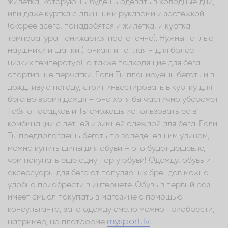
жилетка, которую Ты будешь одевать в холодные дни,
или даже куртка с длинными рукавами и застежкой
(скорее всего, понадобятся и жилетка, и куртка -
температура понижается постепенно). Нужны теплые
наушники и шапки (тонкая, и теплая - для более
низких температур), а также подходящие для бега
спортивные перчатки. Если Ты планируешь бегать и в
дождливую погоду, стоит инвестировать в куртку для
бега во время дождя – она хотя бы частично убережет
Тебя от осадков и Ты сможешь использовать ее в
комбинации с летней и зимней одеждой для бега. Если
Ты предполагаешь бегать по заледеневшим улицам,
можно купить шипы для обуви – это будет дешевле,
чем покупать еще одну пар у обуви! Одежду, обувь и
аксессуары для бега от популярных брендов можно
удобно приобрести в интернете. Обувь в первый раз
имеет смысл покупать в магазине с помощью
консультанта, зато одежду смело можно приобрести,
mysport.lv
например, на платформе
.