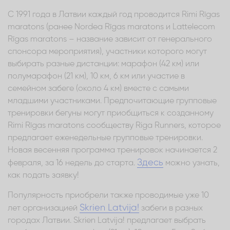
С 1991 года в Латвии каждый год проводится Rimi Rīgas
maratons (ранее Nordea Rīgas maratons и Lattelecom
Rīgas maratons – название зависит от генерального
спонсора мероприятия), участники которого могут
выбирать разные дистанции: марафон (42 км) или
полумарафон (21 км), 10 км, 6 км или участие в
семейном забеге (около 4 км) вместе с самыми
младшими участниками. Предпочитающие групповые
тренировки бегуны могут приобщиться к созданному
Rimi Rīgas maratons сообществу Riga Runners, которое
предлагает еженедельные групповые тренировки.
Новая весенняя программа тренировок начинается 2
Здесь
февраля, за 16 недель до старта.
можно узнать,
как подать заявку!
Популярность приобрели также проводимые уже 10
Skrien Latvija!
лет организацией
забеги в разных
городах Латвии. Skrien Latvija! предлагает выбрать