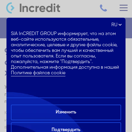
RU
Блог
SIA InCREDIT GROUP информирует, что на этом
веб-сайте используются обязательные,
аналитические, целевые и другие файлы cookie,
9 актуальных тенденций в
чтобы обеспечить вам лучший и качественный
опыт пользователя. Если вы согласны,
оформлении интерьера
пожалуйста, нажмите "Подтвердить".
Дополнительная информация доступна в нашей
жилища
Политике файлов cookie
Узнай больше о 9 самых актуальных тенденциях 2021
года в дизайне интерьера, и «освежи» свой дом с их
помощью!
Изменить
Каждый новый год приносит нам новые тенденции в
интерьере, из которых мы можем почерпнуть
вдохновение для преобразований и в своих домах.
Подтвердить