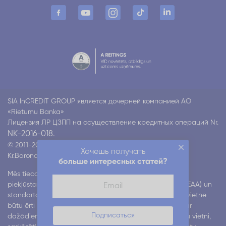
SIA InCREDIT GROUP является дочерней компанией АО
«Rietumu Banka»
Лицензия ЛР ЦЗПП на осуществление кредитных операций Nr.
NK-2016-018.
© 2011-2026 Incredit
Хочешь получать
Kr.Barona 130 k4, Rīga LV-1012
Все права защищены
больше интересных статей?
Mēs tiecamies nodrošināt mūsu digitālo pakalpojumu
piekļūstamību atbilstoši Eiropas piekļūstamības aktam (EAA) un
standartam EN 301 549. Mēs strādājam pie tā, lai mūsu vietne
būtu ērti lietojama visiem lietotājiem, tostarp cilvēkiem ar
Подписаться
dažādiem funkcionāliem traucējumiem. Ja, lietojot mūsu vietni,