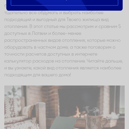
большой шаг у Тебя еще впереди, Ты можешь
тщательно все обдумать и выбрать наиболее
подходящий и выгодный для Твоего жилища вид
отопления. В этот статье мы рассмотрим и сравним 5
доступных в Латвии и более-менее
распространенных видов отопления, которые можно
оборудовать в частном доме, а также поговорим о
точности расчетов доступных в интернете
калькулятор расходов на отопление. Читайте дальше,
и вы узнаете, какой вид отопления является наиболее
подходящим для вашего дома!