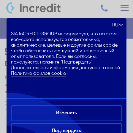
RU
Блог
SIA InCREDIT GROUP информирует, что на этом
веб-сайте используются обязательные,
аналитические, целевые и другие файлы cookie,
5 видов отопления:
чтобы обеспечить вам лучший и качественный
опыт пользователя. Если вы согласны,
выбирай самое выгодное!
пожалуйста, нажмите "Подтвердить".
Дополнительная информация доступна в нашей
Политике файлов cookie
Узнай больше о плюсах и минусах 5 видов отопления
и калькуляторов расходов на отопление, и выбери
лучшее решение для Твоего дома
Если Ты живешь в многоквартирном доме, то Тебе
приходится считаться с тем, какой вид отопления
Изменить
используется во всем доме – нужно просто
согласиться на него, ведь выбора обычно не бывает.
Подтвердить
Однако, если Ты уже живешь в частном доме или этот