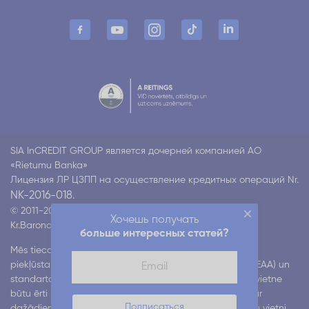
SIA InCREDIT GROUP является дочерней компанией АО
«Rietumu Banka»
Лицензия ЛР ЦЗПП на осуществление кредитных операций Nr.
NK-2016-018.
© 2011-2026 Incredit
Хочешь получать
Kr.Barona 130 k4, Rīga LV-1012
Все права защищены
больше интересных статей?
Mēs tiecamies nodrošināt mūsu digitālo pakalpojumu
piekļūstamību atbilstoši Eiropas piekļūstamības aktam (EAA) un
standartam EN 301 549. Mēs strādājam pie tā, lai mūsu vietne
būtu ērti lietojama visiem lietotājiem, tostarp cilvēkiem ar
Подписаться
dažādiem funkcionāliem traucējumiem. Ja, lietojot mūsu vietni,