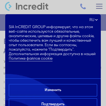
RU
Блог
SIA InCREDIT GROUP информирует, что на этом
веб-сайте используются обязательные,
аналитические, целевые и другие файлы cookie,
Выбирай лучшую мойку
чтобы обеспечить вам лучший и качественный
опыт пользователя. Если вы согласны,
для своей кухни!
пожалуйста, нажмите "Подтвердить".
Дополнительная информация доступна в нашей
Политике файлов cookie
Узнай характеристики качественной мойки для кухни,
и выбирай наиболее подходящую по самой выгодной
цене!
Кухонную мойку нельзя выбирать прямо в магазине –
чтобы приобрести самую подходящую для Твоего
Изменить
жилища мойку по наиболее выгодной цене, надо
своевременно исследовать рынок. Какие наиболее
Подтвердить
важные факторы надо принимать во внимание,