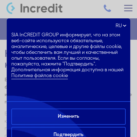
RU
Блог
SIA InCREDIT GROUP информирует, что на этом
веб-сайте используются обязательные,
аналитические, целевые и другие файлы cookie,
Как сделать маленькую
чтобы обеспечить вам лучший и качественный
опыт пользователя. Если вы согласны,
квартиру больше?
пожалуйста, нажмите "Подтвердить".
Дополнительная информация доступна в нашей
Политике файлов cookie
Если квадратура квартиры небольшая, но хочется
большего, этого можно добиться, внеся «умные»
изменений в интерьер – в обустройство и оформление
помещений
.
Безусловно,
простор и светлость в моде
, причем,
Изменить
кажется, что на постоянной основе. Не все могут себе
позволить просторный частный дом или квартиру
Подтвердить
площадью 100 м2, в которой можно было бы ездить на