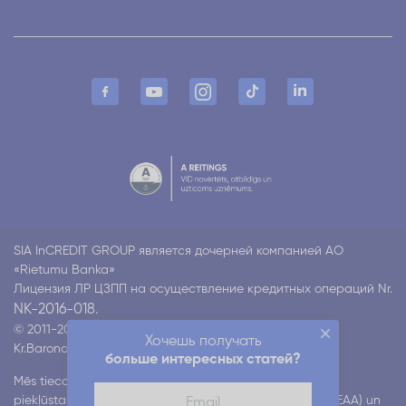
SIA InCREDIT GROUP является дочерней компанией АО
«Rietumu Banka»
Лицензия ЛР ЦЗПП на осуществление кредитных операций Nr.
NK-2016-018.
© 2011-2026 Incredit
Хочешь получать
Kr.Barona 130 k4, Rīga LV-1012
Все права защищены
больше интересных статей?
Mēs tiecamies nodrošināt mūsu digitālo pakalpojumu
piekļūstamību atbilstoši Eiropas piekļūstamības aktam (EAA) un