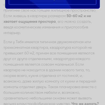
скейтборде, но всегда можно улучшить и сделать
приятнее свое настоящее жилищное пространство.
Если живешь в квартире размером
50-60 м2 и не
хватает ощущения простора
, его можно создать,
введя косметические изменения и приспособив
интерьер.
Если у Тебя имеется типичная двухкомнатная или
трехкомнатная квартира, квадратура которой не
превышает 60 м2, причем все помещения являются
друг от друга отделенными, квадратура каждого
помещения является совсем маленькой. Если
квартира не находится в здании нового типа, то,
скорее всего, кухня отделена от гостиной, и,
возможно, даже жилую комнату от кухни и передней
комнаты отделяет дверь. Такая планировка вместе с
большим количеством мебели и, возможно,
сравнительно небольшими окнами может вызвать
весьма клаустрофобическое чувство.
Что же делать?