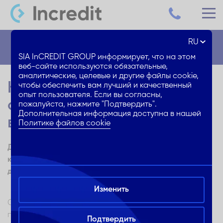
RU
Блог
SIA InCREDIT GROUP информирует, что на этом
веб-сайте используются обязательные,
аналитические, целевые и другие файлы cookie,
Как написать CV, которое
чтобы обеспечить вам лучший и качественный
опыт пользователя. Если вы согласны,
обязательно завоюет
пожалуйста, нажмите "Подтвердить".
Дополнительная информация доступна в нашей
внимание
Политике файлов cookie
Для тех, кто ищет работу: 10 советов, как написать
качественное CV, которое не отправится прямиком в
долгий ящик
Изменить
CV – это Твоя визитная карточка, которая может
помочь в процессе поиска работы или, наоборот,
Подтвердить