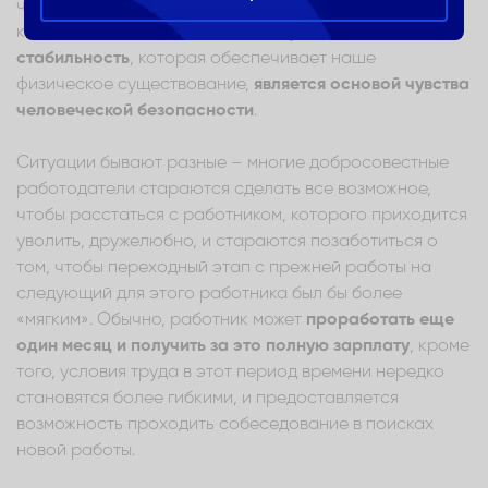
что земля уходит из-под ног так. И такое чувство в
каком-то смысле обосновано –
финансовая
стабильность
, которая обеспечивает наше
физическое существование,
является основой чувства
человеческой безопасности
.
Ситуации бывают разные – многие добросовестные
работодатели стараются сделать все возможное,
чтобы расстаться с работником, которого приходится
уволить, дружелюбно, и стараются позаботиться о
том, чтобы переходный этап с прежней работы на
следующий для этого работника был бы более
«мягким». Обычно, работник может
проработать еще
один месяц и получить за это полную зарплату
, кроме
того, условия труда в этот период времени нередко
становятся более гибкими, и предоставляется
возможность проходить собеседование в поисках
новой работы.