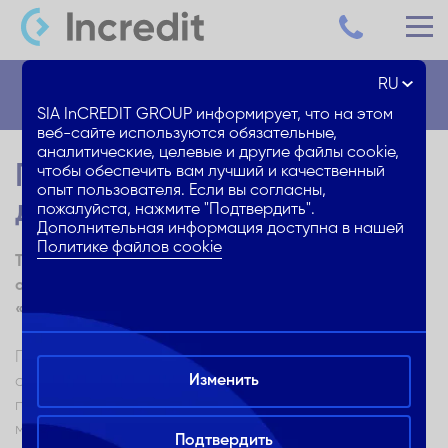
RU
Блог
SIA InCREDIT GROUP информирует, что на этом
веб-сайте используются обязательные,
аналитические, целевые и другие файлы cookie,
Потеря работы: стратегия
чтобы обеспечить вам лучший и качественный
опыт пользователя. Если вы согласны,
для поиска новой работы
пожалуйста, нажмите "Подтвердить".
Дополнительная информация доступна в нашей
Политике файлов cookie
Теряя работу, может наступить шок от неприятного
опыта, но несколько конкретных шагов помогут
«встать», не теряя времени и средств.
Потеря работы всегда неприятное или неожиданное
Изменить
событие – конечно, бывают ситуации, когда такой
поворот более или менее предсказуем, и, тем не
менее, когда это действительно происходит, кажется,
Подтвердить