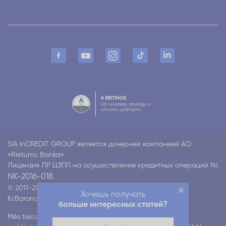
SIA InCREDIT GROUP является дочерней компанией АО
«Rietumu Banka»
Лицензия ЛР ЦЗПП на осуществление кредитных операций Nr.
NK-2016-018.
© 2011-2026 Incredit
Хочешь получать
Kr.Barona 130 k4, Rīga LV-1012
Все права защищены
больше интересных статей?
Mēs tiecamies nodrošināt mūsu digitālo pakalpojumu