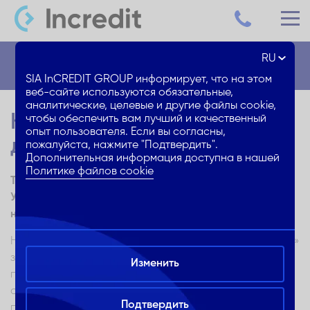
RU
Блог
SIA InCREDIT GROUP информирует, что на этом
веб-сайте используются обязательные,
аналитические, целевые и другие файлы cookie,
Как найти источник
чтобы обеспечить вам лучший и качественный
опыт пользователя. Если вы согласны,
дополнительных доходов?
пожалуйста, нажмите "Подтвердить".
Дополнительная информация доступна в нашей
Политике файлов cookie
Ты хочешь улучшить свое финансовое положение?
Узнай о способах добиться повышения зарплаты или
найти подходящий источник дохода!
Наступил новый год, и после рассмотрения «баланса»
за прошлый год мы решили сделать то, что давно
Изменить
планировали или не успевали сделать. Что Ты хочешь
сделать в этом году? Может быть, Ты хочешь
Подтвердить
поработать над созданием более сердечных