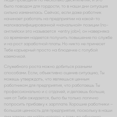
люди проводили по несколько десятилетий, и это
было поводом для гордости, то в наши дни ситуация
сильно изменилась. Сейчас, если даже работник
начинает работать на предприятии на какой-то
малоквалифицированной «начальной» позиции (по-
английски это называется «entry job»), он наверняка
со временем надеется получить повышение по службе
и на рост заработной платы. Но никто не принесет
Тебе карьерный просто на блюдечке с голубой
каемочкой.
Служебного роста можно добиться разными
способами. Если, объективно оценив ситуацию, Ты
можешь утверждать, что являешься ценным
работником для предприятия, что работаешь Ты
профессионально и с отдачей, и делаешь больше,
чем от Тебя ожидается, было бы только логично
попросить прибавку к зарплате. Хорошие работники –
большая ценность для предприятия, поскольку в наши
дни замену им найти нелегко, к тому же обучение