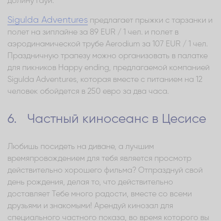
долину Гауи.
Sigulda Adventures
предлагает прыжки с тарзанки и
полет на зиплайне за 89 EUR / 1 чел. и полет в
аэродинамической трубе Aerodium за 107 EUR / 1 чел.
Праздничную трапезу можно организовать в палатке
для пикников Happy ending, предлагаемой компанией
Sigulda Adventures, которая вместе с питанием на 12
человек обойдется в 250 евро за два часа.
6. Частный киносеанс в Цесисе
Любишь посидеть на диване, а лучшим
времяпровождением для тебя является просмотр
действительно хорошего фильма? Отпразднуй свой
день рождения, делая то, что действительно
доставляет Тебе много радости, вместе со всеми
друзьями и знакомыми! Арендуй кинозал для
специального частного показа, во время которого вы