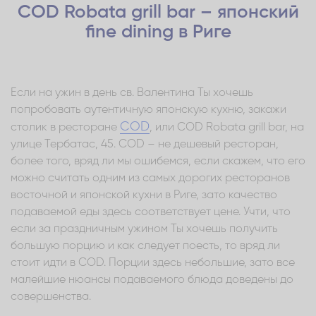
COD Robata grill bar – японский
fine dining в Риге
Если на ужин в день св. Валентина Ты хочешь
попробовать аутентичную японскую кухню, закажи
COD
столик в ресторане
, или COD Robata grill bar, на
улице Тербатас, 45. COD – не дешевый ресторан,
более того, вряд ли мы ошибемся, если скажем, что его
можно считать одним из самых дорогих ресторанов
восточной и японской кухни в Риге, зато качество
подаваемой еды здесь соответствует цене. Учти, что
если за праздничным ужином Ты хочешь получить
большую порцию и как следует поесть, то вряд ли
стоит идти в COD. Порции здесь небольшие, зато все
малейшие нюансы подаваемого блюда доведены до
совершенства.