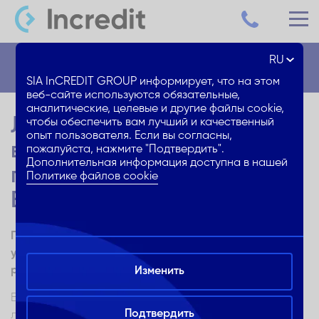
RU
Блог
SIA InCREDIT GROUP информирует, что на этом
веб-сайте используются обязательные,
аналитические, целевые и другие файлы cookie,
Лучшие рестораны
чтобы обеспечить вам лучший и качественный
опыт пользователя. Если вы согласны,
восточной кухни: куда
пожалуйста, нажмите "Подтвердить".
Дополнительная информация доступна в нашей
пойти в день св.
Политике файлов cookie
Валентина?
Порадуй любимого человека и себя особенным
ужином в одном из лучших и самых популярных
ресторанов восточной кухни в Риге
Изменить
Всем известно, что любить, радовать и заботиться о
Подтвердить
любимых важно каждый день, а не только раз в году в