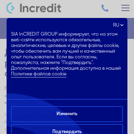
RU
Блог
SIA InCREDIT GROUP информирует, что на этом
веб-сайте используются обязательные,
аналитические, целевые и другие файлы cookie,
Дети во время карантина:
чтобы обеспечить вам лучший и качественный
опыт пользователя. Если вы согласны,
развивающие занятия
пожалуйста, нажмите "Подтвердить".
Дополнительная информация доступна в нашей
online!
Политике файлов cookie
Провести время карантина дома с детьми спокойно и
с пользой – это возможно, если призвать на помощь
полезные тематические
online
и
off-line
ресурсы!
Изменить
Из-за пандемии COVID-19 практически во всем мире
вступили в силу разные чрезвычайные правила и
ограничения. И хотя всем сейчас не просто, но,
Подтвердить