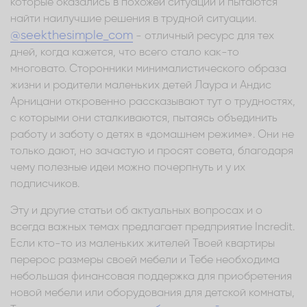
которые оказались в похожей ситуации и пытаются
найти наилучшие решения в трудной ситуации.
@seekthesimple_com
- отличный ресурс для тех
дней, когда кажется, что всего стало как-то
многовато. Сторонники минималистического образа
жизни и родители маленьких детей Лаура и Андис
Арницани откровенно рассказывают тут о трудностях,
с которыми они сталкиваются, пытаясь объединить
работу и заботу о детях в «домашнем режиме». Они не
только дают, но зачастую и просят совета, благодаря
чему полезные идеи можно почерпнуть и у их
подписчиков.
Эту и другие статьи об актуальных вопросах и о
всегда важных темах предлагает предприятие Incredit.
Если кто-то из маленьких жителей Твоей квартиры
перерос размеры своей мебели и Тебе необходима
небольшая финансовая поддержка для приобретения
новой мебели или оборудования для детской комнаты,