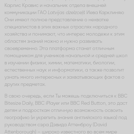
Карлис Кравис и начальник отдела внешней
коммуникации ГАО
Latvijas dzelzceļš
Иева Карклиняю
Они имеют полное представление о нехватке
специалистов в этих важных отраслях народного
хозяйства и понимают, что интерес молодежи к этим
областям знаний можно и нужно развивать
своевременно. Эта платформа станет отличным
помощником для учеников начальной и средней школ
в изучении физики, химии, математики, биологии,
естественных наук и информатики, а также позволит
узнать много интересных и захватывающих фактов о
других предметах.
В свою очередь, если Ты можешь подключиться к BBC
Bitesize Daily, BBC iPlayer или BBC Red Button, это даст
детям и подросткам отличную возможность освоить
географию (и укрепить знания английского языка) под
руководством сэра Дэвида Аттенброу (David
Attenborough) – широко известного во всем мире