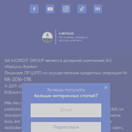
SIA InCREDIT GROUP является дочерней компанией АО
«Rietumu Banka»
Лицензия ЛР ЦЗПП на осуществление кредитных операций Nr.
NK-2016-018.
© 2011-2026 Incredit
Хочешь получать
Kr.Barona 130 k4, Rīga LV-1012
Все права защищены
больше интересных статей?
Mēs tiecamies nodrošināt mūsu digitālo pakalpojumu
piekļūstamību atbilstoši Eiropas piekļūstamības aktam (EAA) un
standartam EN 301 549. Mēs strādājam pie tā, lai mūsu vietne
būtu ērti lietojama visiem lietotājiem, tostarp cilvēkiem ar
Подписаться
dažādiem funkcionāliem traucējumiem. Ja, lietojot mūsu vietni,