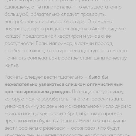
сдающему, а не нанимателю – то есть достаточно
большую!), обязательно следует проверить,
востребованы ли сейчас квартиры. Это можно
выяснить, открыв раздел календаря в Airbnb рядом с
каждой предлагаемой квартирой и узнав о её
доступности. Если, например, в летний период,
особенно в июле, квартира легкодоступна, то можно
начинать сомневаться в соответствии цены качеству
жилья.
Расчёты следует вести тщательно –
было бы
нежелательно увлекаться слишком оптимистичным
прогнозированием доходов.
Потенциальную сумму,
которую можно заработать, не стоит рассчитывать,
умножая сумму за день на максимальное число дней (с
начала мая до конца сентября), ибо такое прогноз
вряд ли можно будет выполнить. Вместо этого лучше
вести расчёты с резервом – осознавая, что будут
«пустые» дни, и учитывая расходы на уборку квартиры