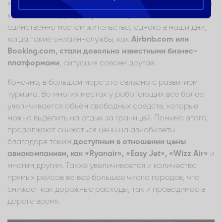
может стать ценной инвестицией. В своё время личная
квартира или дом, скорее всего, были только и
единственно местом жительства, однако в наши дни,
когда такие онлайн-службы, как
Airbnb.com или
Booking.com, стали довольно известными бизнес-
платформами
, ситуация совсем другая.
Конечно, в большой мере это связано с развитием
туризма. Во многих местах у работающих всё более
увеличивается объём свободных средств, которые
можно выделить на отдых за границей. Помимо этого,
продолжают снижаться цены на авиабилеты
благодаря таким
доступным в отношении цены
авиакомпаниям, как «Ryanair», «Easy Jet», «Wizz Air»
и
многим другим. Также увеличивается и количество
прямых рейсов во всё большее число городов, что
снижает как дорожные расходы, так и проводимое в
дороге время.