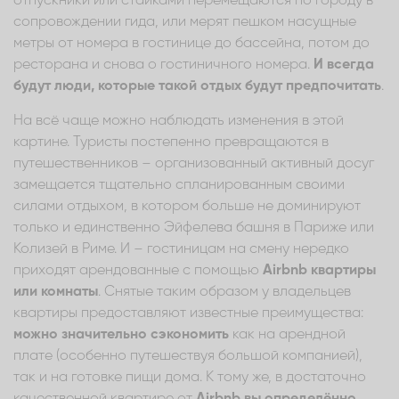
отпускники или стайками перемещаются по городу в
сопровождении гида, или мерят пешком насущные
метры от номера в гостинице до бассейна, потом до
ресторана и снова о гостиничного номера.
И всегда
будут люди, которые такой отдых будут предпочитать
.
На всё чаще можно наблюдать изменения в этой
картине. Туристы постепенно превращаются в
путешественников – организованный активный досуг
замещается тщательно спланированным своими
силами отдыхом, в котором больше не доминируют
только и единственно Эйфелева башня в Париже или
Колизей в Риме. И – гостиницам на смену нередко
приходят арендованные с помощью
Airbnb квартиры
или комнаты
. Снятые таким образом у владельцев
квартиры предоставляют известные преимущества:
можно значительно сэкономить
как на арендной
плате (особенно путешествуя большой компанией),
так и на готовке пищи дома. К тому же, в достаточно
качественной квартире от
Airbnb вы определённо