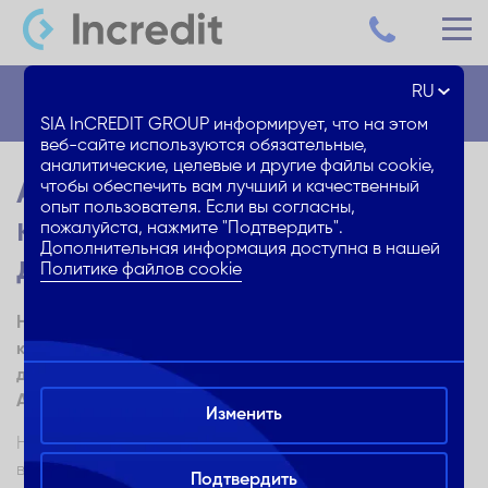
RU
Блог
SIA InCREDIT GROUP информирует, что на этом
веб-сайте используются обязательные,
аналитические, целевые и другие файлы cookie,
Airbnb – как превратить
чтобы обеспечить вам лучший и качественный
опыт пользователя. Если вы согласны,
квартиру или комнату в
пожалуйста, нажмите "Подтвердить".
Дополнительная информация доступна в нашей
доход
Политике файлов cookie
Неиспользуемая квартира или даже только комната в
квартире может стать замечательным источником
дополнительного дохода, если сдавать её через
Airbnb
Изменить
Не секрет, что в руках практичных и дальновидных
владельцев недвижимое имущество довольно быстро
Подтвердить