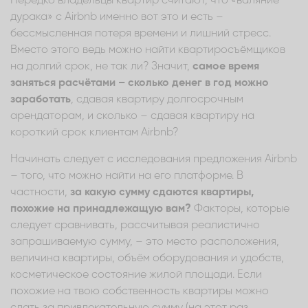
Нередко владельцы квартир считают, что «валяние
дурака» с Airbnb именно вот это и есть –
бессмысленная потеря времени и лишний стресс.
Вместо этого ведь можно найти квартиросъёмщиков
на долгий срок, не так ли? Значит,
самое время
заняться расчётами – сколько денег в год можно
заработать
, сдавая квартиру долгосрочным
арендаторам, и сколько – сдавая квартиру на
короткий срок клиентам Airbnb?
Начинать следует с исследования предложения Airbnb
– того, что можно найти на его платформе. В
частности,
за какую сумму сдаются квартиры,
похожие на принадлежащую вам?
Факторы, которые
следует сравнивать, рассчитывая реалистично
запрашиваемую сумму, – это место расположения,
величина квартиры, объём оборудования и удобств,
косметическое состояние жилой площади. Если
похожие на твою собственность квартиры можно
сдать за привлекательную сумму (на этот раз