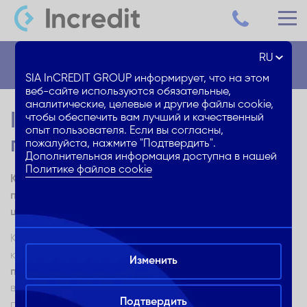
RU
Блог
SIA InCREDIT GROUP информирует, что на этом
веб-сайте используются обязательные,
аналитические, целевые и другие файлы cookie,
IKEA или не IKEA – советы
чтобы обеспечить вам лучший и качественный
опыт пользователя. Если вы согласны,
по покупке мебели
пожалуйста, нажмите "Подтвердить".
Дополнительная информация доступна в нашей
Политике файлов cookie
Как, покупая мебель, найти баланс цены и качества:
плюсы и минусы при покупке мебели по соразмерным
ценам в магазинах IKEA
Как и другие связанные с домашним хозяйством
крупные вопросы,
вопрос о покупке мебели не так уж
Изменить
прост.
Любое ежедневное решение, связанное с
выдачей денег и приобретением какого-либо
Подтвердить
продукта или услуги, обычно заставляет нас