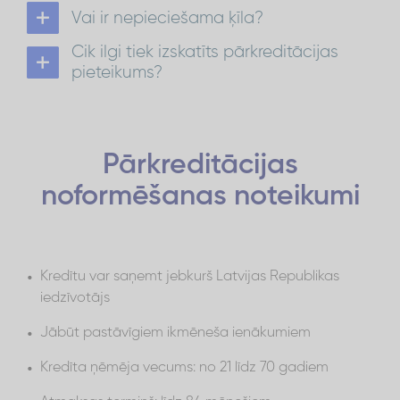
Pārkreditāciju iespējams noformēt online, neizejot
Vai ir nepieciešama ķīla?
kreditēšanas
no mājām vai jebkurā Incredit
Lai noformētu pārkreditāciju, ķīla nav
centrā
.
Cik ilgi tiek izskatīts pārkreditācijas
nepieciešama. Taču Tev obligāti ir jābūt
Pārkreditācija
Pieteikties online:
regulāriem ienākumiem un labai kredītvēsturei.
pieteikums?
Pieteikums tiks izskatīts 30 minūšu laikā.
Pārkreditācijas
noformēšanas noteikumi
Kredītu var saņemt jebkurš Latvijas Republikas
iedzīvotājs
Jābūt pastāvīgiem ikmēneša ienākumiem
Kredīta ņēmēja vecums: no 21 līdz 70 gadiem