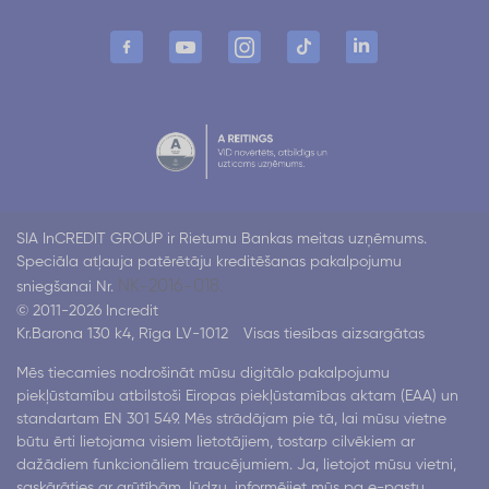
SIA InCREDIT GROUP ir Rietumu Bankas meitas uzņēmums.
Speciāla atļauja patērētāju kreditēšanas pakalpojumu
NK-2016-018.
sniegšanai Nr.
© 2011-2026 Incredit
Kr.Barona 130 k4, Rīga LV-1012
Visas tiesības aizsargātas
Mēs tiecamies nodrošināt mūsu digitālo pakalpojumu
piekļūstamību atbilstoši Eiropas piekļūstamības aktam (EAA) un
standartam EN 301 549. Mēs strādājam pie tā, lai mūsu vietne
būtu ērti lietojama visiem lietotājiem, tostarp cilvēkiem ar
dažādiem funkcionāliem traucējumiem. Ja, lietojot mūsu vietni,
saskārāties ar grūtībām, lūdzu, informējiet mūs pa e-pastu