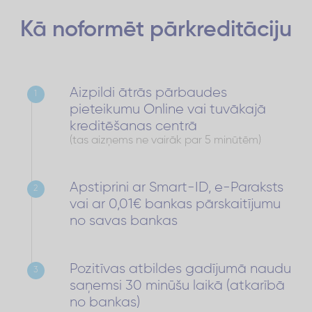
Kā noformēt
pārkreditāciju
Aizpildi ātrās pārbaudes
1
pieteikumu Online vai tuvākajā
kreditēšanas centrā
(tas aizņems ne vairāk par 5 minūtēm)
Apstiprini ar Smart-ID, e-Paraksts
2
vai ar 0,01€ bankas pārskaitījumu
no savas bankas
Pozitīvas atbildes gadījumā naudu
3
saņemsi 30 minūšu laikā (atkarībā
no bankas)