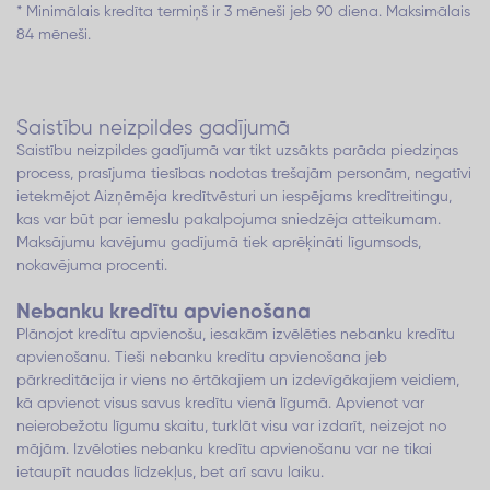
* Minimālais kredīta termiņš ir 3 mēneši jeb 90 diena. Maksimālais
84 mēneši.
Saistību neizpildes gadījumā
Saistību neizpildes gadījumā var tikt uzsākts parāda piedziņas
process, prasījuma tiesības nodotas trešajām personām, negatīvi
ietekmējot Aizņēmēja kredītvēsturi un iespējams kredītreitingu,
kas var būt par iemeslu pakalpojuma sniedzēja atteikumam.
Maksājumu kavējumu gadījumā tiek aprēķināti līgumsods,
nokavējuma procenti.
Nebanku kredītu apvienošana
Plānojot kredītu apvienošu, iesakām izvēlēties nebanku kredītu
apvienošanu. Tieši nebanku kredītu apvienošana jeb
pārkreditācija ir viens no ērtākajiem un izdevīgākajiem veidiem,
kā apvienot visus savus kredītu vienā līgumā. Apvienot var
neierobežotu līgumu skaitu, turklāt visu var izdarīt, neizejot no
mājām. Izvēloties nebanku kredītu apvienošanu var ne tikai
ietaupīt naudas līdzekļus, bet arī savu laiku.