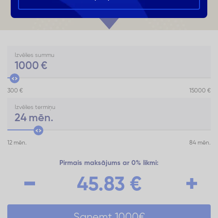
Izvēlies summu
1000
€
300 €
15000 €
Izvēlies termiņu
24
mēn.
12 mēn.
84 mēn.
Pirmais maksājums ar 0% likmi:
45.83
€
Saņemt
1000
€