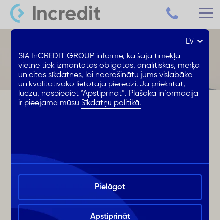
LV
SIA InCREDIT GROUP informē, ka šajā tīmekļa
vietnē tiek izmantotas obligātās, analītiskās, mērķa
un citas sīkdatnes, lai nodrošinātu jums vislabāko
un kvalitatīvāko lietotāja pieredzi. Ja priekrītat,
lūdzu, nospiediet “Apstiprināt”. Plašāka informācija
ir pieejama mūsu
Sīkdatņu politikā.
Pielāgot
Apstiprināt