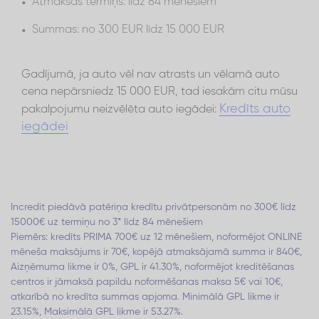
Atmaksas termiņš: līdz 84 mēnešiem
Summas: no 300 EUR līdz 15 000 EUR
Gadījumā, ja auto vēl nav atrasts un vēlamā auto
cena nepārsniedz 15 000 EUR, tad iesakām citu mūsu
Kredīts auto
pakalpojumu neizvēlēta auto iegādei:
iegādei
Incredit piedāvā patēriņa kredītu privātpersonām no 300€ līdz
15000€ uz termiņu no 3* līdz 84 mēnešiem
Piemērs: kredīts PRIMA 700€ uz 12 mēnešiem, noformējot ONLINE
mēneša maksājums ir 70€, kopējā atmaksājamā summa ir 840€,
Aizņēmuma likme ir 0%, GPL ir 41.30%, noformējot kreditēšanas
centros ir jāmaksā papildu noformēšanas maksa 5€ vai 10€,
atkarībā no kredīta summas apjoma. Minimālā GPL likme ir
23.15%, Maksimālā GPL likme ir 53.27%.