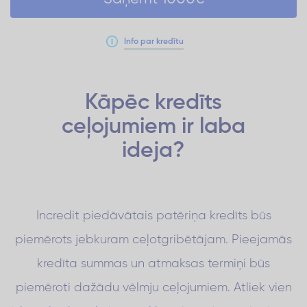
Info par kredītu
Kāpēc kredīts
ceļojumiem ir
laba
ideja?
Incredit piedāvātais patēriņa kredīts būs
piemērots jebkuram ceļotgribētājam. Pieejamās
kredīta summas un atmaksas termiņi būs
piemēroti dažādu vēlmju ceļojumiem. Atliek vien