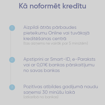
Kā noformēt
kredītu
Aizpildi ātrās pārbaudes
1
pieteikumu Online vai tuvākajā
kreditēšanas centrā
(tas aizņems ne vairāk par 5 minūtēm)
Apstiprini ar Smart-ID, e-Paraksts
2
vai ar 0,01€ bankas pārskaitījumu
no savas bankas
Pozitīvas atbildes gadījumā naudu
3
saņemsi 30 minūšu laikā
(atkarībā no bankas)