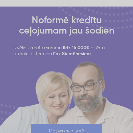
Noformē kredītu
ceļojumam jau šodien
Izvēlies kredīta summu
līdz 15 000€
ar ērtu
atmaksas termiņu
līdz 84 mēnešiem
Doties ceļojumā