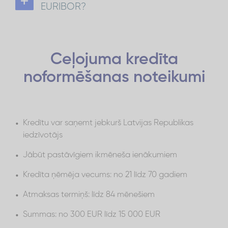
EURIBOR?
atmaksāt kredītu.
*līdz 70 gadiem naudas kredīta termiņa beigās.
Visi Incredit kredīti ir BEZ EURIBOR. Tas nozīmē, ka
procentu likmi neietekmē EURIBOR likmes
izmaiņas, ikmēneša maksājums paliek nemainīgs
visu līguma periodu
Ceļojuma kredīta
noformēšanas noteikumi
Kredītu var saņemt jebkurš Latvijas Republikas
iedzīvotājs
Jābūt pastāvīgiem ikmēneša ienākumiem
Kredīta ņēmēja vecums: no 21 līdz 70 gadiem
Atmaksas termiņš: līdz 84 mēnešiem
Summas: no 300 EUR līdz 15 000 EUR