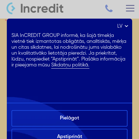
LV
SIA InCREDIT GROUP informē, ka šajā tīmekļa
vietnē tiek izmantotas obligātās, analītiskās, mērķa
un citas sīkdatnes, lai nodrošinātu jums vislabāko
un kvalitatīvāko lietotāja pieredzi. Ja priekrītat,
lūdzu, nospiediet “Apstiprināt”. Plašāka informācija
ir pieejama mūsu
Sīkdatņu politikā.
Pielāgot
Apstiprināt