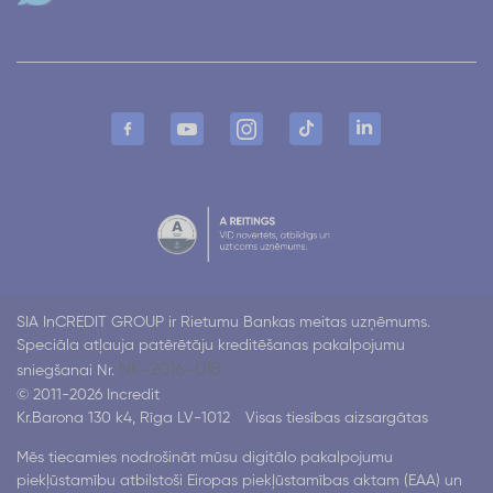
SIA InCREDIT GROUP ir Rietumu Bankas meitas uzņēmums.
Speciāla atļauja patērētāju kreditēšanas pakalpojumu
NK-2016-018.
sniegšanai Nr.
© 2011-2026 Incredit
Kr.Barona 130 k4, Rīga LV-1012
Visas tiesības aizsargātas
Mēs tiecamies nodrošināt mūsu digitālo pakalpojumu
piekļūstamību atbilstoši Eiropas piekļūstamības aktam (EAA) un