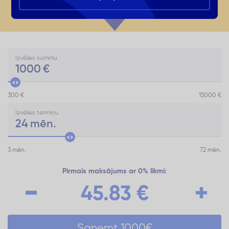
Izvēlies summu
1000
€
300 €
15000 €
Izvēlies termiņu
24
mēn.
3 mēn.
72 mēn.
Pirmais maksājums ar 0% likmi:
45.83
€
Saņemt
1000
€