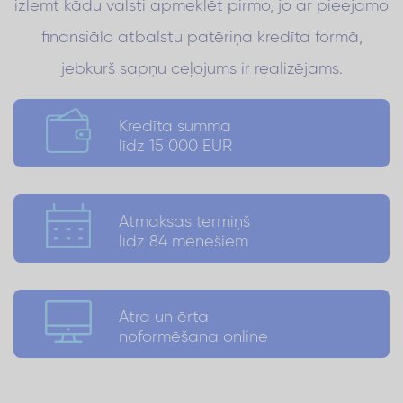
izlemt kādu valsti apmeklēt pirmo, jo ar pieejamo
finansiālo atbalstu patēriņa kredīta formā,
jebkurš sapņu ceļojums ir realizējams.
Kredīta summa
līdz 15 000 EUR
Atmaksas termiņš
līdz 84 mēnešiem
Ātra un ērta
noformēšana online