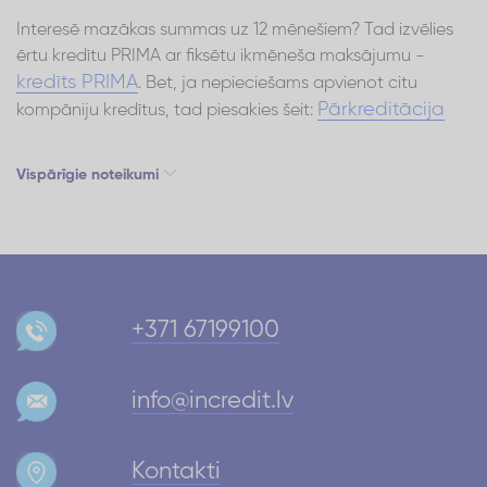
Interesē mazākas summas uz 12 mēnešiem? Tad izvēlies
ērtu kredītu PRIMA ar fiksētu ikmēneša maksājumu -
kredīts PRIMA
. Bet, ja nepieciešams apvienot citu
Pārkreditācija
kompāniju kredītus, tad piesakies šeit:
Vispārīgie noteikumi
+371 67199100
info@incredit.lv
Kontakti