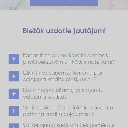
Biežāk uzdotie
jautājumi
Kādas ir ceļojuma kredīta summas
privātpersonām un kādi ir noteikumi?
Patēriņa kredīts ceļojumam ir no 300 EUR līdz 4
Cik ātri es saņemšu lēmumu par
999 EUR ar atmaksas termiņu līdz 72 mēnešiem.
No 5 000 EUR līdz 15 000 EUR atmaksas termiņš ir
ceļojuma kredīta piešķiršanu?
līdz 84 mēnešiem.
Lēmumu par kredīta piešķiršanu saņemsi 30
Kas ir nepieciešams, lai saņemtu
minūšu laikā.
Ņem vērā, ka nosūtīt pieteikumu var jebkurā laikā,
ceļojuma kredītu?
tomēr naudas pārskaitīšanu var ietekmēt
Lai saņemtu patēriņa kredītu ceļojumam ir jābūt
internetbankas vai Incredit darba laiks.
Vai ir nepieciešama ķīla, lai saņemtu
Latvijas pastāvīgajam iedzīvotājam
vecumā no 21 līdz 70 gadiem*;
patēriņa kredītu ceļojumam?
nepieciešams konts kādā no Latvijas
Lai saņemtu patēriņa kredītu ceļojumam, ķīla nav
bankām;
Vai ceļojuma kredītam tiek piemērots
nepieciešama
jābūt regulāriem ienākumiem, kas ļauj