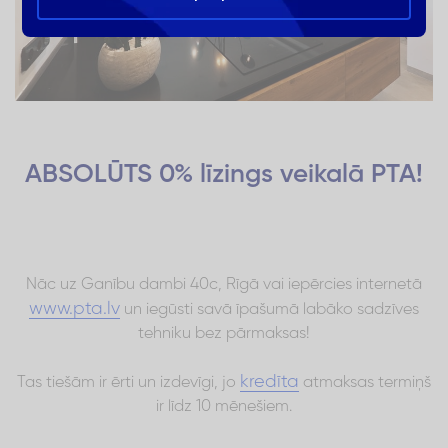
ABSOLŪTS 0% līzings veikalā PTA!
Nāc uz Ganību dambi 40c, Rīgā vai iepērcies internetā
www.pta.lv
un iegūsti savā īpašumā labāko sadzīves
tehniku bez pārmaksas!
kredīta
Tas tiešām ir ērti un izdevīgi, jo
atmaksas termiņš
ir līdz 10 mēnešiem.