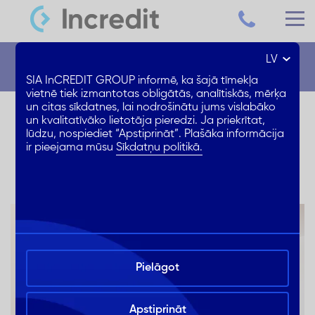
LV
Jaunumi
SIA InCREDIT GROUP informē, ka šajā tīmekļa
vietnē tiek izmantotas obligātās, analītiskās, mērķa
un citas sīkdatnes, lai nodrošinātu jums vislabāko
Absolūts 0% līzings veikalā
un kvalitatīvāko lietotāja pieredzi. Ja priekrītat,
lūdzu, nospiediet “Apstiprināt”. Plašāka informācija
PTA!
ir pieejama mūsu
Sīkdatņu politikā.
Pielāgot
Apstiprināt