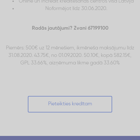
Online un Incredit kreditēšanas centros visā Latvijā
Noformējot līdz 30.06.2020.
Radās jautājumi? Zvani 67199100
Piemērs: 500€ uz 12 mēnešiem, ikmēneša maksājumu līdz
31.08.2020. 43.75€, no 01.09.2020. 50.10€, kopā 582.15€,
GPL 33.66%, aizņēmuma likme gadā 33.60%
Pieteikties kredītam