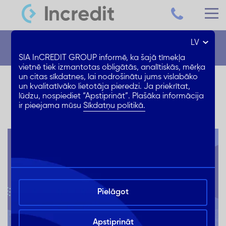
LV
Jaunumi
SIA InCREDIT GROUP informē, ka šajā tīmekļa
vietnē tiek izmantotas obligātās, analītiskās, mērķa
un citas sīkdatnes, lai nodrošinātu jums vislabāko
Pārkreditācija ar 0% likmi
un kvalitatīvāko lietotāja pieredzi. Ja priekrītat,
lūdzu, nospiediet “Apstiprināt”. Plašāka informācija
ir pieejama mūsu
Sīkdatņu politikā.
Pielāgot
Apstiprināt