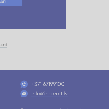
ūtīt
akti
+371 67199100
info@incredit.lv