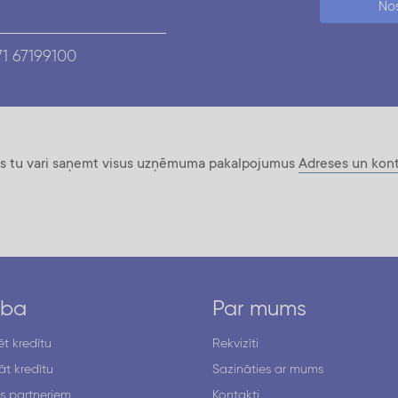
Nos
1 67199100
ros tu vari saņemt visus uzņēmuma pakalpojumus
Adreses un kont
ība
Par mums
t kredītu
Rekvizīti
t kredītu
Sazināties ar mums
s partneriem
Kontakti