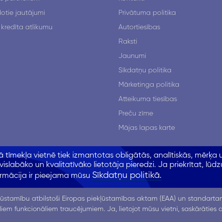
otie jautājumi
Privātuma politika
 kredīta atlikumu
Autortiesības
Raksti
Jaunumi
Sīkdatņu politika
Mārketinga politika
Atteikuma tiesības
Preču zīme
Mājas lapas karte
tīmekļa vietnē tiek izmantotas obligātās, analītiskās, mērķa 
vislabāko un kvalitatīvāko lietotāja pieredzi. Ja priekrītat, lūdz
© 2011-2026 Incredit
Sīkdatņu politikā.
formācija ir pieejama mūsu
Kr.Barona 130 k4, Rīga LV-1012
NK-2016-018.
iegšanai Nr.
ūstamību atbilstoši Eiropas piekļūstamības aktam (EAA) un standartam
ādiem funkcionāliem traucējumiem. Ja, lietojot mūsu vietni, saskārāties