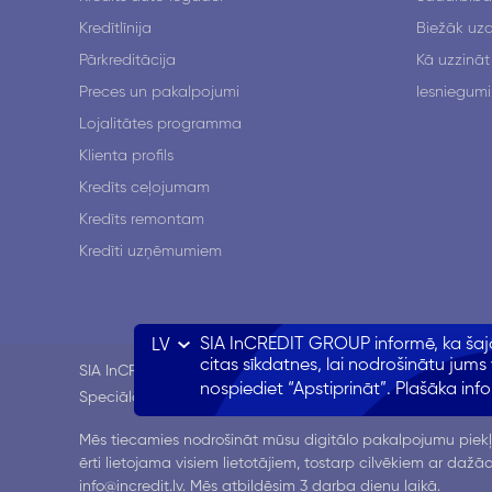
Kredītlīnija
Biežāk uzd
Pārkreditācija
Kā uzzināt
Preces un pakalpojumi
Iesniegumi
Lojalitātes programma
Klienta profils
Kredīts ceļojumam
Kredīts remontam
Kredīti uzņēmumiem
SIA InCREDIT GROUP informē, ka šajā 
LV
citas sīkdatnes, lai nodrošinātu jums 
SIA InCREDIT GROUP ir Rietumu Bankas meitas uzņēmums.
nospiediet “Apstiprināt”. Plašāka in
Speciāla atļauja patērētāju kreditēšanas pakalpojumu sn
Mēs tiecamies nodrošināt mūsu digitālo pakalpojumu piekļ
ērti lietojama visiem lietotājiem, tostarp cilvēkiem ar daž
info@incredit.lv
. Mēs atbildēsim 3 darba dienu laikā.