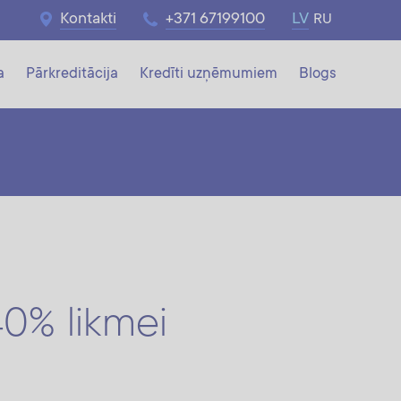
Kontakti
+371 67199100
LV
RU
a
Pārkreditācija
Kredīti uzņēmumiem
Blogs
40% likmei