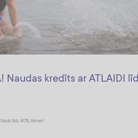
! Naudas kredīts ar ATLAIDI līd
laidi līdz 40% likmei!