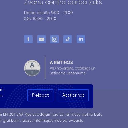
Zvanu centra darba laiks
Darba dienās: 9:00 - 21:00
S.Sv 10:00 - 21:00
un
u,
Pielāgot
Apstiprināt
Visas tiesības aizsargātas
 EN 301 549. Mēs strādājam pie tā, lai mūsu vietne būtu
 ar grūtībām, lūdzu, informējiet mūs pa e-pastu