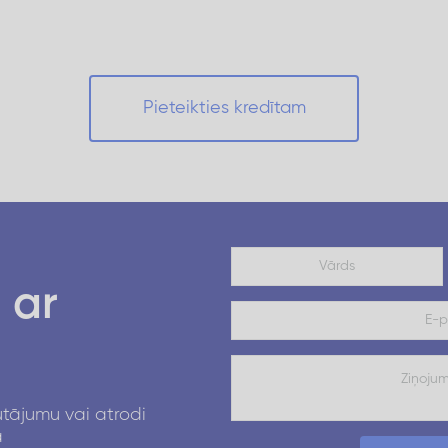
Pieteikties kredītam
 ar
utājumu vai atrodi
ā