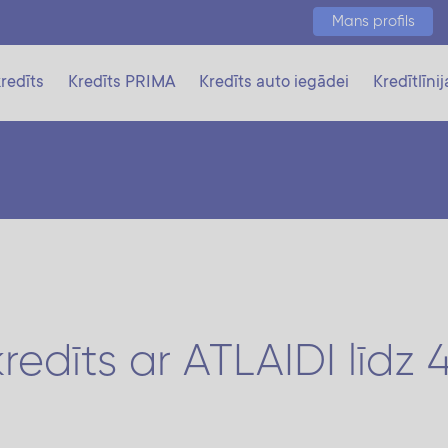
Mans profils
redīts
Kredīts PRIMA
Kredīts auto iegādei
Kredītlīnij
edīts ar ATLAIDI līdz 