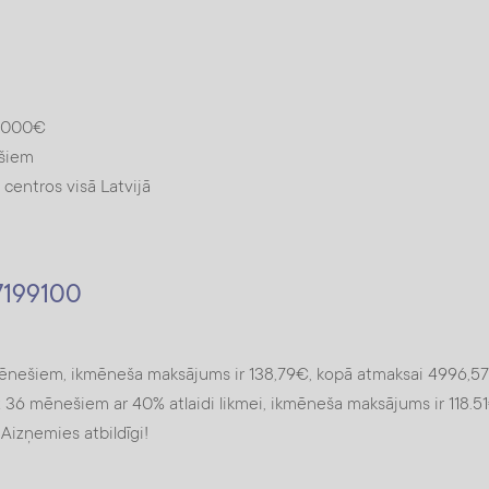
10000€
ešiem
entros visā Latvijā
67199100
nešiem, ikmēneša maksājums ir 138,79€, kopā atmaksai 4996,57
36 mēnešiem ar 40% atlaidi likmei, ikmēneša maksājums ir 118.5
Aizņemies atbildīgi!