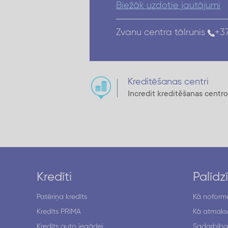
Biežāk uzdotie jautājumi
Zvanu centra tālrunis
+37
Kreditēšanas centri
Incredit kreditēšanas cent
Kredīti
Palīdz
Patēriņa kredīts
Kā noformē
Kredīts PRIMA
Kā atmaksā
Kredīts auto iegādei
Sadarbība