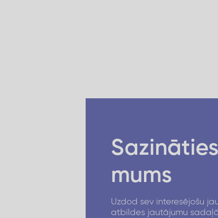
Sazināties
mums
Uzdod sev interesējošu ja
atbildes jautājumu sadaļ