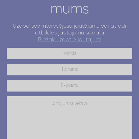
mums
Uzdod sev interesējošu jautājumu vai atrodi
atbildes jautājumu sadaļā
Biežāk uzdotie jautājumi