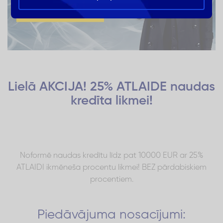
Lielā AKCIJA! 25% ATLAIDE naudas
kredīta likmei!
Noformē naudas kredītu līdz pat 10000 EUR ar 25%
ATLAIDI ikmēneša procentu likmei! BEZ pārdabiskiem
procentiem.
Piedāvājuma nosacījumi: