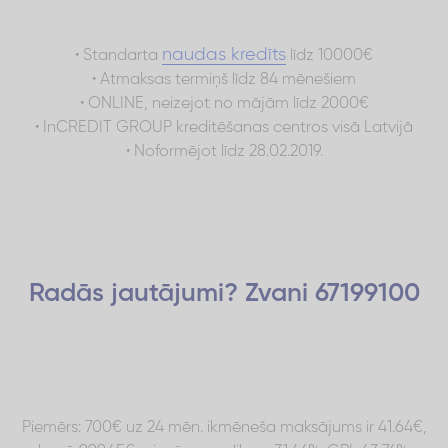
naudas kredīts
• Standarta
līdz 10000€
• Atmaksas termiņš līdz 84 mēnešiem
• ONLINE, neizejot no mājām līdz 2000€
• InCREDIT GROUP kreditēšanas centros visā Latvijā
• Noformējot līdz 28.02.2019.
Radās jautājumi? Zvani 67199100
Piemērs: 700€ uz 24 mēn. ikmēneša maksājums ir 41.64€,