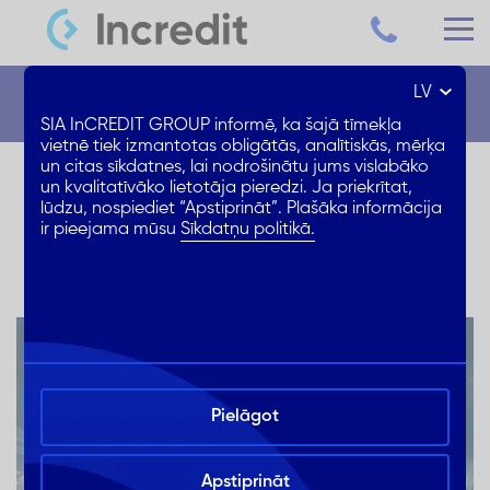
LV
Jaunumi
SIA InCREDIT GROUP informē, ka šajā tīmekļa
vietnē tiek izmantotas obligātās, analītiskās, mērķa
un citas sīkdatnes, lai nodrošinātu jums vislabāko
Naudas kredīts ar 25%
un kvalitatīvāko lietotāja pieredzi. Ja priekrītat,
lūdzu, nospiediet “Apstiprināt”. Plašāka informācija
ATLAIDI likmei!
ir pieejama mūsu
Sīkdatņu politikā.
Pielāgot
Apstiprināt