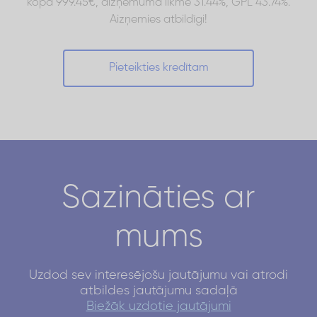
kopā 999.45€, aizņēmuma likme 31.44%, GPL 43.74%.
Aizņemies atbildīgi!
Pieteikties kredītam
Sazināties ar
mums
Uzdod sev interesējošu jautājumu vai atrodi
atbildes jautājumu sadaļā
Biežāk uzdotie jautājumi