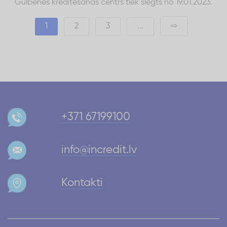
Gulbenes kreditēšanas centrs tiek slēgts no 19.01.2023.
1
2
3
...
⇨
+371 67199100
info@incredit.lv
Kontakti