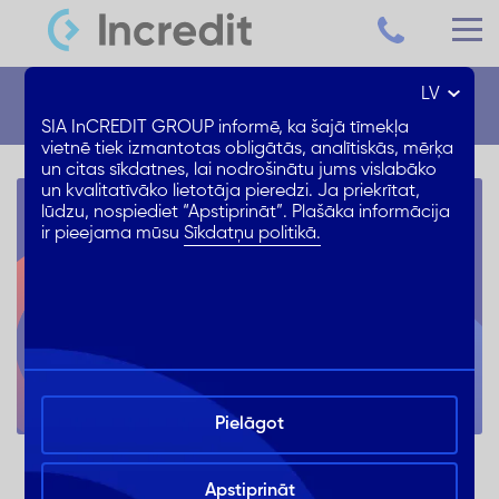
LV
Jaunumi
SIA InCREDIT GROUP informē, ka šajā tīmekļa
vietnē tiek izmantotas obligātās, analītiskās, mērķa
un citas sīkdatnes, lai nodrošinātu jums vislabāko
un kvalitatīvāko lietotāja pieredzi. Ja priekrītat,
lūdzu, nospiediet “Apstiprināt”. Plašāka informācija
ir pieejama mūsu
Sīkdatņu politikā.
Pielāgot
INCREDIT SAŅEM VID AUGSTĀKO "A"
REITINGU
Apstiprināt