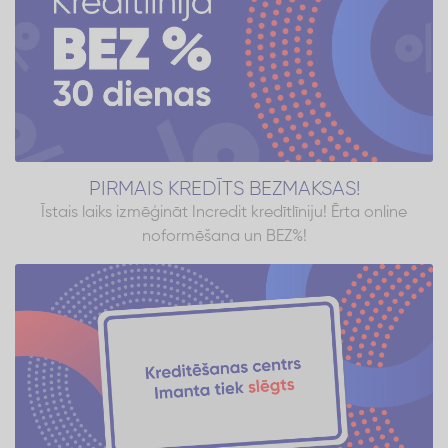
PIRMAIS KREDĪTS BEZMAKSAS!
Īstais laiks izmēģināt Incredit kredītlīniju! Ērta online
noformēšana un BEZ%!