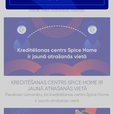
Valsts ieņēmumu dienestam “A” reitinga uzņēmumi ir
vairāk nekā statistikas rādītājs.
KREDITĒŠANAS CENTRS SPICE HOME IR
JAUNĀ ATRAŠANĀS VIETĀ
Pievērsiet uzmanību, ka kreditēšanas centrs Spice Home
ir jaunā atrašanās vietā