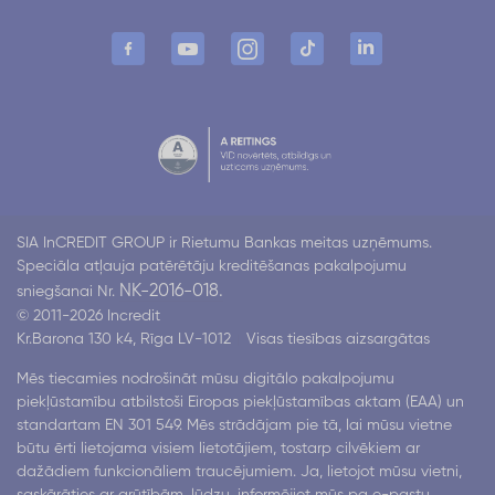
SIA InCREDIT GROUP ir Rietumu Bankas meitas uzņēmums.
Speciāla atļauja patērētāju kreditēšanas pakalpojumu
NK-2016-018.
sniegšanai Nr.
© 2011-2026 Incredit
Kr.Barona 130 k4, Rīga LV-1012
Visas tiesības aizsargātas
Mēs tiecamies nodrošināt mūsu digitālo pakalpojumu
piekļūstamību atbilstoši Eiropas piekļūstamības aktam (EAA) un
standartam EN 301 549. Mēs strādājam pie tā, lai mūsu vietne
būtu ērti lietojama visiem lietotājiem, tostarp cilvēkiem ar
dažādiem funkcionāliem traucējumiem. Ja, lietojot mūsu vietni,
saskārāties ar grūtībām, lūdzu, informējiet mūs pa e-pastu