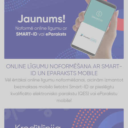
ONLINE LĪGUMU NOFORMĒŠANA AR SMART-
ID UN EPARAKSTS MOBILE
Vēl ērtākai online līgumu noformēšanai, aicinām izmantot
bezmaksas mobilo lietotni Smart-ID ar pieslēgtu
kvalificēto elektronisko parakstu (QES) vai eParakstu
mobile!