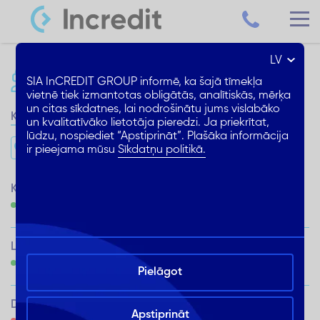
LV
Sazinies ar mums
+371 67199100
SIA InCREDIT GROUP informē, ka šajā tīmekļa
Darba dienās: 9:00 - 21:00 S. Sv. - 10:00 - 21:00
vietnē tiek izmantotas obligātās, analītiskās, mērķa
un citas sīkdatnes, lai nodrošinātu jums vislabāko
Kreditēšanas centri
Karte
un kvalitatīvāko lietotāja pieredzi. Ja priekrītat,
lūdzu, nospiediet “Apstiprināt”. Plašāka informācija
Meklēt tuvāko
ir pieejama mūsu
Sīkdatņu politikā.
Kr. Barona iela 130 k4, Rīga
Atvērts no:
9:00 - 18:00
Latgales iela 257, Rīga, t/c AKROPOLE
Atvērts no:
10:00 - 21:00
Pielāgot
Dzelzavas iela 72, Rīga, Mēbeļu nams
Apstiprināt