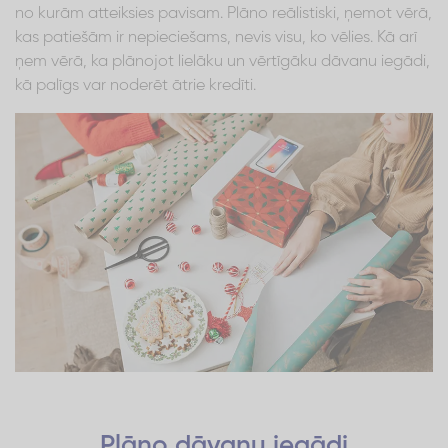
no kurām atteiksies pavisam. Plāno reālistiski, ņemot vērā,
kas patiešām ir nepieciešams, nevis visu, ko vēlies. Kā arī
ņem vērā, ka plānojot lielāku un vērtīgāku dāvanu iegādi,
kā palīgs var noderēt ātrie kredīti.
Plāno dāvanu iegādi