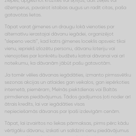
ziepes, apgleznot krūzītes vai šķīvjus, adīt zeķes vai
džemperus, pavairot istabas augus un radīt citas, paša
gatavotas lietas.
Tāpat varat ģimenes un draugu lokā vienoties par
alternatīvu ierastajai dāvanu iegādei, organizējot
“slepeno vecīti”, kad katrs ģimenes loceklis apsveic tikai
vienu, iepriekš izlozētu personu, dāvanu loteriju vai
vienojoties par konkrētu budžetu katrai dāvanai vai arī
noteikumu, ka dāvanām jābūt pašu gatavotām.
Ja tomēr vēlies dāvanas iegādāties, izmanto pirmssvētku
sezonas akcijas un atlaides gan veikalos, gan iepērkoties
internetā, piemēram, Melnās piektdienas vai Baltās
pirmdienas piedāvājumus. Tādos gadījumos ļoti noder arī
ātrais kredīts, lai var iegādāties visas
nepieciešamās dāvanas par īpaši izdevīgām cenām.
Tāpat, lai izvairītos no liekas pārmaksas, pirms pērc kādu
vērtīgāku dāvanu, izskati un salīdzini cenu piedāvājumus