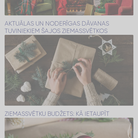
AKTUĀLAS UN NODERĪGAS DĀVANAS
TUVINIEKIEM ŠAJOS ZIEMASSVĒTKOS
ZIEMASSVĒTKU BUDŽETS: KĀ IETAUPĪT