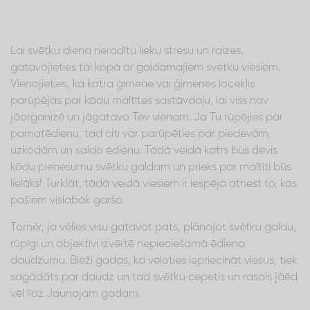
Lai svētku diena neradītu lieku stresu un raizes,
gatavojieties tai kopā ar gaidāmajiem svētku viesiem.
Vienojieties, ka katra ģimene vai ģimenes loceklis
parūpējas par kādu maltītes sastāvdaļu, lai viss nav
jāorganizē un jāgatavo Tev vienam. Ja Tu rūpējies par
pamatēdienu, tad citi var parūpēties par piedevām,
uzkodām un saldo ēdienu. Tādā veidā katrs būs devis
kādu pienesumu svētku galdam un prieks par maltīti būs
lielāks! Turklāt, tādā veidā viesiem ir iespēja atnest to, kas
pašiem vislabāk garšo.
Tomēr, ja vēlies visu gatavot pats, plānojot svētku galdu,
rūpīgi un objektīvi izvērtē nepieciešamā ēdiena
daudzumu. Bieži gadās, ka vēloties iepriecināt viesus, tiek
sagādāts par daudz un tad svētku cepetis un rasols jāēd
vēl līdz Jaunajam gadam.