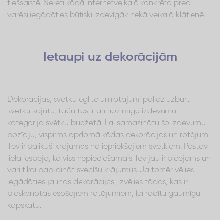
tiešsaistē. Nereti kādā internetveikalā konkrēto preci
varēsi iegādāties būtiski izdevīgāk nekā veikalā klātienē.
Ietaupi uz dekorācijām
Dekorācijas, svētku eglīte un rotājumi palīdz uzburt
svētku sajūtu, taču tās ir arī nozīmīga izdevumu
kategorija svētku budžetā. Lai samazinātu šo izdevumu
pozīciju, vispirms apdomā kādas dekorācijas un rotājumi
Tev ir palikuši krājumos no iepriekšējiem svētkiem. Pastāv
liela iespēja, ka viss nepieciešamais Tev jau ir pieejams un
vari tikai papildināt svecīšu krājumus. Ja tomēr vēlies
iegādāties jaunas dekorācijas, izvēlies tādas, kas ir
pieskaņotas esošajiem rotājumiem, lai radītu gaumīgu
kopskatu.