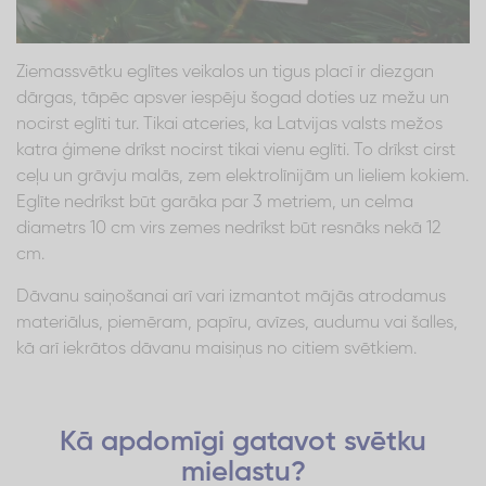
Ziemassvētku eglītes veikalos un tigus placī ir diezgan
dārgas, tāpēc apsver iespēju šogad doties uz mežu un
nocirst eglīti tur. Tikai atceries, ka Latvijas valsts mežos
katra ģimene drīkst nocirst tikai vienu eglīti. To drīkst cirst
ceļu un grāvju malās, zem elektrolīnijām un lieliem kokiem.
Eglīte nedrīkst būt garāka par 3 metriem, un celma
diametrs 10 cm virs zemes nedrīkst būt resnāks nekā 12
cm.
Dāvanu saiņošanai arī vari izmantot mājās atrodamus
materiālus, piemēram, papīru, avīzes, audumu vai šalles,
kā arī iekrātos dāvanu maisiņus no citiem svētkiem.
Kā apdomīgi gatavot svētku
mielastu?