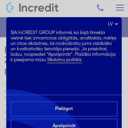
LV
Blogs
SIA InCREDIT GROUP informē, ka šajā tīmekļa
vietnē tiek izmantotas obligātās, analītiskās, mērķa
un citas sīkdatnes, lai nodrošinātu jums vislabāko
Kā sagatavoties
un kvalitatīvāko lietotāja pieredzi. Ja priekrītat,
lūdzu, nospiediet “Apstiprināt”. Plašāka informācija
Ziemassvētkiem bez
ir pieejama mūsu
Sīkdatņu politikā.
parādiem
Strauji tuvojas gada nogale un, ja vēlies svētkus sagaidīt
bez raizēm un steigas, ir laiks uzsākt gatavošanos.
Ziemassvētki ir ģimenes un kopā būšanas svētki, taču
nevar noliegt, ka arī dāvanas un svinēšana ir nozīmīga
Pielāgot
svētku sastāvdaļa. Esam apkopojuši ieteikumus, kā gudri
un laicīgi sagatavoties svētkiem, lai neiedzīvotos
parādos.
Apstiprināt