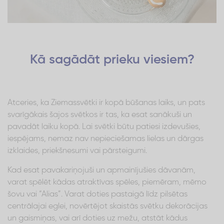
Kā sagādāt prieku viesiem?
Atceries, ka Ziemassvētki ir kopā būšanas laiks, un pats
svarīgākais šajos svētkos ir tas, ka esat sanākuši un
pavadāt laiku kopā. Lai svētki būtu patiesi izdevušies,
iespējams, nemaz nav nepieciešamas lielas un dārgas
izklaides, priekšnesumi vai pārsteigumi.
Kad esat pavakariņojuši un apmainījušies dāvanām,
varat spēlēt kādas atraktīvas spēles, piemēram, mēmo
šovu vai “Alias”. Varat doties pastaigā līdz pilsētas
centrālajai eglei, novērtējot skaistās svētku dekorācijas
un gaismiņas, vai arī doties uz mežu, atstāt kādus