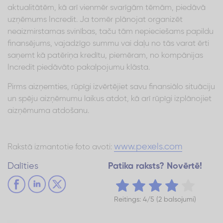
aktualitātēm, kā arī vienmēr svarīgām tēmām, piedāvā
uzņēmums Incredit. Ja tomēr plānojat organizēt
neaizmirstamas svinības, taču tām nepieciešams papildu
finansējums, vajadzīgo summu vai daļu no tās varat ērti
saņemt kā patēriņa kredītu, piemēram, no kompānijas
Incredit piedāvāto pakalpojumu klāsta.
Pirms aizņemties, rūpīgi izvērtējiet savu finansiālo situāciju
un spēju aizņēmumu laikus atdot, kā arī rūpīgi izplānojiet
aizņēmuma atdošanu.
www.pexels.com
Rakstā izmantotie foto avoti:
Dalīties
Patika raksts? Novērtē!
Reitings: 4/5 (2 balsojumi)