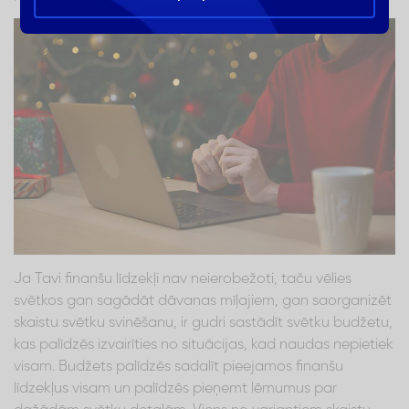
Ja Tavi finanšu līdzekļi nav neierobežoti, taču vēlies
svētkos gan sagādāt dāvanas mīļajiem, gan saorganizēt
skaistu svētku svinēšanu, ir gudri sastādīt svētku budžetu,
kas palīdzēs izvairīties no situācijas, kad naudas nepietiek
visam. Budžets palīdzēs sadalīt pieejamos finanšu
līdzekļus visam un palīdzēs pieņemt lēmumus par