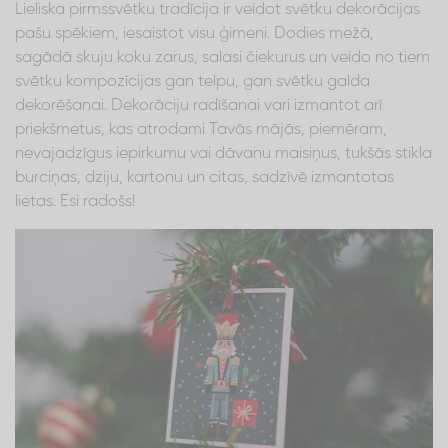
Lieliska pirmssvētku tradīcija ir veidot svētku dekorācijas
pašu spēkiem, iesaistot visu ģimeni. Dodies mežā,
sagādā skuju koku zarus, salasi čiekurus un veido no tiem
svētku kompozīcijas gan telpu, gan svētku galda
dekorēšanai. Dekorāciju radīšanai vari izmantot arī
priekšmetus, kas atrodami Tavās mājās, piemēram,
nevajadzīgus iepirkumu vai dāvanu maisiņus, tukšās stikla
burciņas, dziju, kartonu un citas, sadzīvē izmantotas
lietas. Esi radošs!