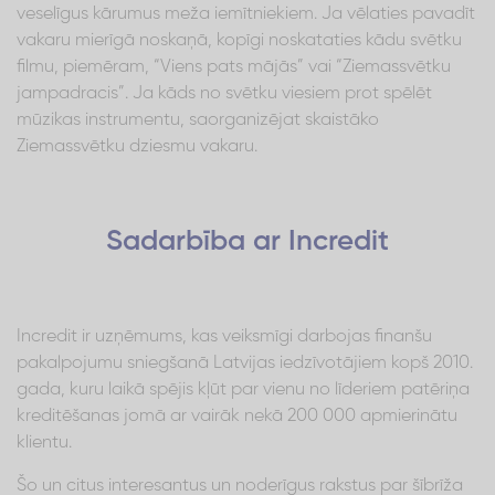
veselīgus kārumus meža iemītniekiem. Ja vēlaties pavadīt
vakaru mierīgā noskaņā, kopīgi noskataties kādu svētku
filmu, piemēram, “Viens pats mājās” vai “Ziemassvētku
jampadracis”. Ja kāds no svētku viesiem prot spēlēt
mūzikas instrumentu, saorganizējat skaistāko
Ziemassvētku dziesmu vakaru.
Sadarbība ar Incredit
Incredit ir uzņēmums, kas veiksmīgi darbojas finanšu
pakalpojumu sniegšanā Latvijas iedzīvotājiem kopš 2010.
gada, kuru laikā spējis kļūt par vienu no līderiem patēriņa
kreditēšanas jomā ar vairāk nekā 200 000 apmierinātu
klientu.
Šo un citus interesantus un noderīgus rakstus par šībrīža