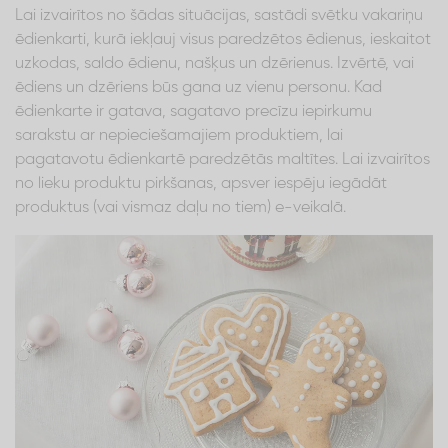
Lai izvairītos no šādas situācijas, sastādi svētku vakariņu
ēdienkarti, kurā iekļauj visus paredzētos ēdienus, ieskaitot
uzkodas, saldo ēdienu, našķus un dzērienus. Izvērtē, vai
ēdiens un dzēriens būs gana uz vienu personu. Kad
ēdienkarte ir gatava, sagatavo precīzu iepirkumu
sarakstu ar nepieciešamajiem produktiem, lai
pagatavotu ēdienkartē paredzētās maltītes. Lai izvairītos
no lieku produktu pirkšanas, apsver iespēju iegādāt
produktus (vai vismaz daļu no tiem) e-veikalā.