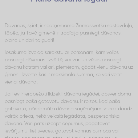
Dāvanas, šķiet, ir neatņemama Ziemassvētku sastāvdaļa,
tāpēc, ja Tavā ģimenē ir tradīcija pasniegt dāvanas,
plāno un dari to gudri!
Iesākumā izveido sarakstu ar personām, kam vēlies
pasniegt dāvanas. Izvērtē, vai vari un vēlies pasniegt
dāvanu katram vai arī, piemēram, gādāt vienu dāvanu uz
ģimeni. Izvērtē, kas ir maksimālā summa, ko vari veltīt
vienai dāvanai.
Ja Tev ir ierobežoti līdzekļi dāvanu iegādei, apsver domu
pasniegt paša gatavotu dāvanu. Ir reizes, kad paša
gatavota, pārdomāta dāvana saņēmējam sniedz daudz
vairāk prieka, nekā veikalā iegādāta, bezpersoniska
dāvana. Vari pats uzcept cepumus, pagatavot
ievārījumu, liet sveces, gatavot vannas bumbas vai