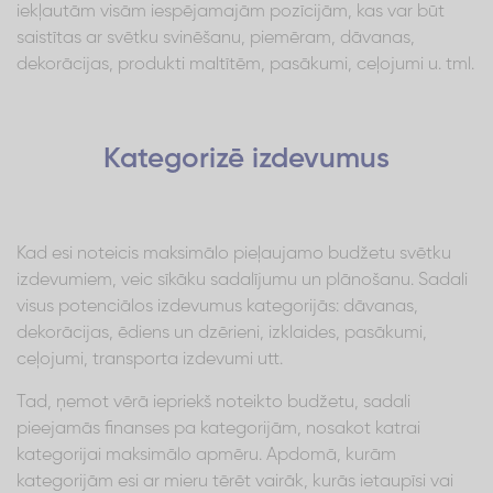
iekļautām visām iespējamajām pozīcijām, kas var būt
saistītas ar svētku svinēšanu, piemēram, dāvanas,
dekorācijas, produkti maltītēm, pasākumi, ceļojumi u. tml.
Kategorizē izdevumus
Kad esi noteicis maksimālo pieļaujamo budžetu svētku
izdevumiem, veic sīkāku sadalījumu un plānošanu. Sadali
visus potenciālos izdevumus kategorijās: dāvanas,
dekorācijas, ēdiens un dzērieni, izklaides, pasākumi,
ceļojumi, transporta izdevumi utt.
Tad, ņemot vērā iepriekš noteikto budžetu, sadali
pieejamās finanses pa kategorijām, nosakot katrai
kategorijai maksimālo apmēru. Apdomā, kurām
kategorijām esi ar mieru tērēt vairāk, kurās ietaupīsi vai