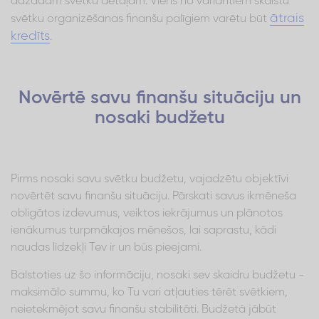
dažādām svētku detaļām. Viens no variantiem skaistu
ātrais
svētku organizēšanas finanšu palīgiem varētu būt
kredīts
.
Novērtē savu finanšu situāciju un
nosaki budžetu
Pirms nosaki savu svētku budžetu, vajadzētu objektīvi
novērtēt savu finanšu situāciju. Pārskati savus ikmēneša
obligātos izdevumus, veiktos iekrājumus un plānotos
ienākumus turpmākajos mēnešos, lai saprastu, kādi
naudas līdzekļi Tev ir un būs pieejami.
Balstoties uz šo informāciju, nosaki sev skaidru budžetu -
maksimālo summu, ko Tu vari atļauties tērēt svētkiem,
neietekmējot savu finanšu stabilitāti. Budžetā jābūt