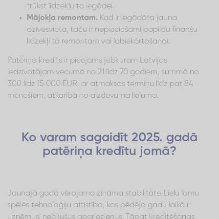
trūkst līdzekļu to iegādei.
Mājokļa remontam.
Kad ir iegādāta jauna
dzīvesvieta, taču ir nepieciešami papildu finanšu
līdzekļi tā remontam vai labiekārtošanai.
Patēriņa kredīts ir pieejams jebkuram Latvijas
iedzīvotājam vecumā no 21 līdz 70 gadiem, summā no
300 līdz 15 000 EUR, ar atmaksas termiņu līdz pat 84
mēnešiem, atkarībā no aizdevuma lieluma.
Ko varam sagaidīt 2025. gadā
patēriņa kredītu jomā?
Jaunajā gadā vērojama zināma stabilitāte. Lielu lomu
spēlēs tehnoloģiju attīstība, kas pēdējo gadu laikā ir
uzņēmusi nebijušus apgriezienus. Tāpat kreditēšanas