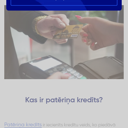
Kas ir patēriņa kredīts?
Patēriņa kredīts
ir iecienīts kredītu veids, ko piedāvā