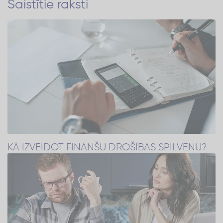
Saistītie raksti
KĀ IZVEIDOT FINANŠU DROŠĪBAS SPILVENU?