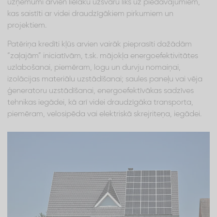
uzņēmumi arvien lielāku uzsvaru liks uz piedāvājumiem,
kas saistīti ar videi draudzīgākiem pirkumiem un
projektiem.
Patēriņa kredīti kļūs arvien vairāk pieprasīti dažādām
“zaļajām” iniciatīvām, t.sk. mājokļa energoefektivitātes
uzlabošanai, piemēram, logu un durvju nomaiņai,
izolācijas materiālu uzstādīšanai; saules paneļu vai vēja
ģeneratoru uzstādīšanai, energoefektīvākas sadzīves
tehnikas iegādei, kā arī videi draudzīgāka transporta,
piemēram, velosipēda vai elektriskā skrejriteņa, iegādei.