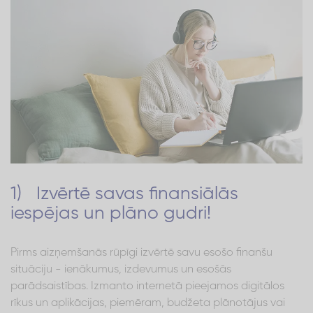
1) Izvērtē savas finansiālās
iespējas un plāno gudri!
Pirms aizņemšanās rūpīgi izvērtē savu esošo finanšu
situāciju - ienākumus, izdevumus un esošās
parādsaistības. Izmanto internetā pieejamos digitālos
rīkus un aplikācijas, piemēram, budžeta plānotājus vai