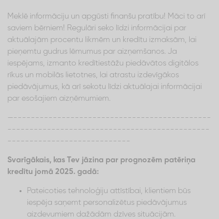
Meklē informāciju un apgūsti finanšu pratību! Māci to arī
saviem bērniem! Regulāri seko līdzi informācijai par
aktuālajām procentu likmēm un kredītu izmaksām, lai
pieņemtu gudrus lēmumus par aizņemšanos. Ja
iespējams, izmanto kredītiestāžu piedāvātos digitālos
rīkus un mobilās lietotnes, lai atrastu izdevīgākos
piedāvājumus, kā arī sekotu līdzi aktuālajai informācijai
par esošajiem aizņēmumiem.
—---------------------------------------------
----------------------------------------------
----------------------------
Svarīgākais, kas Tev jāzina par prognozēm patēriņa
kredītu jomā 2025. gadā:
Pateicoties tehnoloģiju attīstībai, klientiem būs
iespēja saņemt personalizētus piedāvājumus
aizdevumiem dažādām dzīves situācijām.