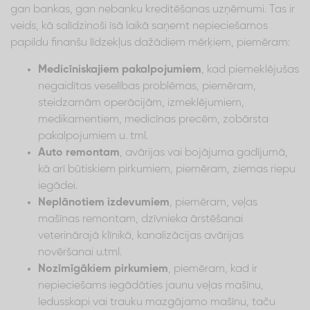
gan bankas, gan nebanku kreditēšanas uzņēmumi. Tas ir
veids, kā salīdzinoši īsā laikā saņemt nepieciešamos
papildu finanšu līdzekļus dažādiem mērķiem, piemēram:
Medicīniskajiem pakalpojumiem
, kad piemeklējušas
negaidītas veselības problēmas, piemēram,
steidzamām operācijām, izmeklējumiem,
medikamentiem, medicīnas precēm, zobārsta
pakalpojumiem u. tml.
Auto remontam
, avārijas vai bojājuma gadījumā,
kā arī būtiskiem pirkumiem, piemēram, ziemas riepu
iegādei.
Neplānotiem izdevumiem
, piemēram, veļas
mašīnas remontam, dzīvnieka ārstēšanai
veterinārajā klīnikā, kanalizācijas avārijas
novēršanai u.tml.
Nozīmīgākiem pirkumiem
, piemēram, kad ir
nepieciešams iegādāties jaunu veļas mašīnu,
ledusskapi vai trauku mazgājamo mašīnu, taču