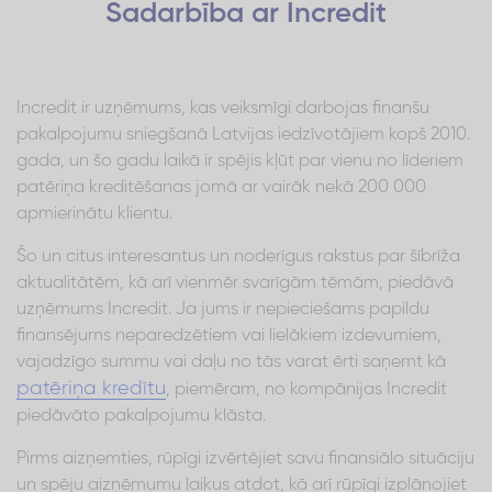
Sadarbība ar Incredit
Incredit ir uzņēmums, kas veiksmīgi darbojas finanšu
pakalpojumu sniegšanā Latvijas iedzīvotājiem kopš 2010.
gada, un šo gadu laikā ir spējis kļūt par vienu no līderiem
patēriņa kreditēšanas jomā ar vairāk nekā 200 000
apmierinātu klientu.
Šo un citus interesantus un noderīgus rakstus par šībrīža
aktualitātēm, kā arī vienmēr svarīgām tēmām, piedāvā
uzņēmums Incredit. Ja jums ir nepieciešams papildu
finansējums neparedzētiem vai lielākiem izdevumiem,
vajadzīgo summu vai daļu no tās varat ērti saņemt kā
patēriņa kredītu
, piemēram, no kompānijas Incredit
piedāvāto pakalpojumu klāsta.
Pirms aizņemties, rūpīgi izvērtējiet savu finansiālo situāciju
un spēju aizņēmumu laikus atdot, kā arī rūpīgi izplānojiet