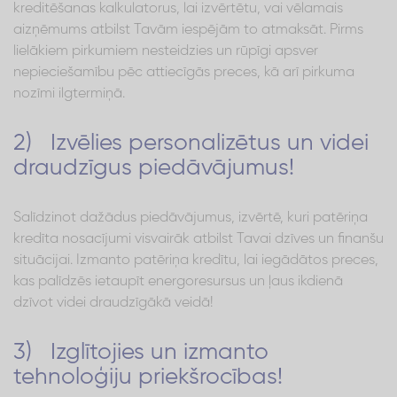
kreditēšanas kalkulatorus, lai izvērtētu, vai vēlamais
aizņēmums atbilst Tavām iespējām to atmaksāt. Pirms
lielākiem pirkumiem nesteidzies un rūpīgi apsver
nepieciešamību pēc attiecīgās preces, kā arī pirkuma
nozīmi ilgtermiņā.
2) Izvēlies personalizētus un videi
draudzīgus piedāvājumus!
Salīdzinot dažādus piedāvājumus, izvērtē, kuri patēriņa
kredīta nosacījumi visvairāk atbilst Tavai dzīves un finanšu
situācijai. Izmanto patēriņa kredītu, lai iegādātos preces,
kas palīdzēs ietaupīt energoresursus un ļaus ikdienā
dzīvot videi draudzīgākā veidā!
3) Izglītojies un izmanto
tehnoloģiju priekšrocības!