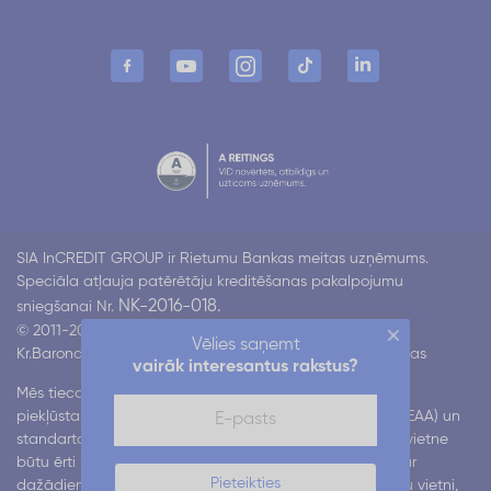
SIA InCREDIT GROUP ir Rietumu Bankas meitas uzņēmums.
Speciāla atļauja patērētāju kreditēšanas pakalpojumu
NK-2016-018.
sniegšanai Nr.
© 2011-2026 Incredit
Vēlies saņemt
Kr.Barona 130 k4, Rīga LV-1012
Visas tiesības aizsargātas
vairāk interesantus rakstus?
Mēs tiecamies nodrošināt mūsu digitālo pakalpojumu
piekļūstamību atbilstoši Eiropas piekļūstamības aktam (EAA) un
standartam EN 301 549. Mēs strādājam pie tā, lai mūsu vietne
būtu ērti lietojama visiem lietotājiem, tostarp cilvēkiem ar
Pieteikties
dažādiem funkcionāliem traucējumiem. Ja, lietojot mūsu vietni,