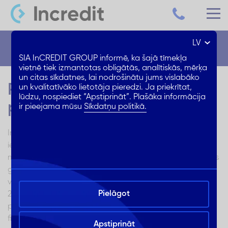
LV
Blogs
SIA InCREDIT GROUP informē, ka šajā tīmekļa
vietnē tiek izmantotas obligātās, analītiskās, mērķa
un citas sīkdatnes, lai nodrošinātu jums vislabāko
Patēriņa kredīts: 5
un kvalitatīvāko lietotāja pieredzi. Ja priekrītat,
lūdzu, nospiediet “Apstiprināt”. Plašāka informācija
prognozes 2025. gadam
ir pieejama mūsu
Sīkdatņu politikā.
Ir klāt Jaunais gads un, kā ierasti, šajā laikā mēģinām
ieskatīties nākotnē un saprast, ko mums nesīs nākamie 12
mēneši. Pētot patēriņa kredītu nozari redzam, ka tuvākais
gads mums nesīs gan stabilitāti esošajās lietās, gan arī
vērtīgus jauninājumus. Izlasi mūsu apkopotās prognozes
Pielāgot
2025. gadam un arī mūsu vērtīgos ieteikumus, lai tu vari
pieņemt pārdomātus un atbildīgus lēmumus par savām
finansēm.
Apstiprināt