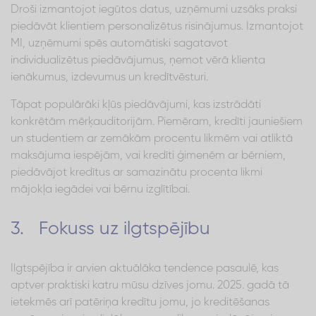
Droši izmantojot iegūtos datus, uzņēmumi uzsāks praksi
piedāvāt klientiem personalizētus risinājumus. Izmantojot
MI, uzņēmumi spēs automātiski sagatavot
individualizētus piedāvājumus, ņemot vērā klienta
ienākumus, izdevumus un kredītvēsturi.
Tāpat populārāki kļūs piedāvājumi, kas izstrādāti
konkrētām mērķauditorijām. Piemēram, kredīti jauniešiem
un studentiem ar zemākām procentu likmēm vai atliktā
maksājuma iespējām, vai kredīti ģimenēm ar bērniem,
piedāvājot kredītus ar samazinātu procenta likmi
mājokļa iegādei vai bērnu izglītībai.
3. Fokuss uz ilgtspējību
Ilgtspējība ir arvien aktuālāka tendence pasaulē, kas
aptver praktiski katru mūsu dzīves jomu. 2025. gadā tā
ietekmēs arī patēriņa kredītu jomu, jo kreditēšanas