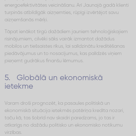
energoefektivitātes veicināšanu. Arī Jaunajā gadā klienti
turpinās atbildīgāk aizņemties, rūpīgi izvērtējot savu
aizņemšanās mērķi.
Tāpat ienākot tirgū dažādiem jauniem tehnoloģiskajiem
risinājumiem, cilvēki sāks vairāk izmantot dažādus
mobilos un tiešsaistes rīkus, lai salīdzinātu kreditēšanas
piedāvājumus un to nosacījumus, kas palīdzēs viņiem
pieņemt gudrākus finanšu lēmumus.
5. Globālā un ekonomiskā
ietekme
Varam droši prognozēt, ka pasaules politiskā un
ekonomiskā situācija ietekmēs patēriņa kredīta nozari,
taču kā, tas šobrīd nav skaidri paredzams, jo tas ir
atkarīgs no dažādu politisko un ekonomisko notikumu
virzības.