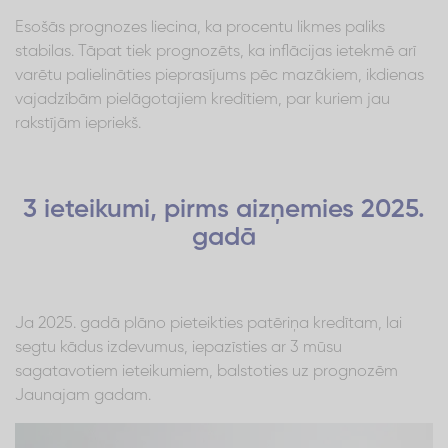
Esošās prognozes liecina, ka procentu likmes paliks
stabilas. Tāpat tiek prognozēts, ka inflācijas ietekmē arī
varētu palielināties pieprasījums pēc mazākiem, ikdienas
vajadzībām pielāgotajiem kredītiem, par kuriem jau
rakstījām iepriekš.
3 ieteikumi, pirms aizņemies 2025.
gadā
Ja 2025. gadā plāno pieteikties patēriņa kredītam, lai
segtu kādus izdevumus, iepazīsties ar 3 mūsu
sagatavotiem ieteikumiem, balstoties uz prognozēm
Jaunajam gadam.