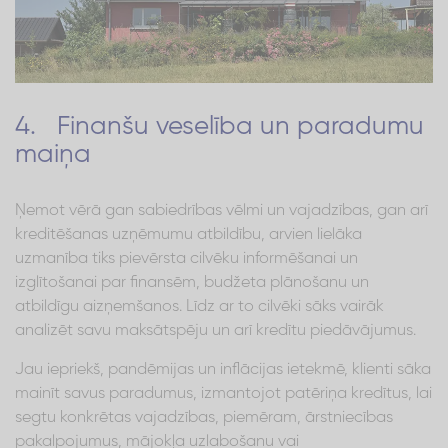
4. Finanšu veselība un paradumu
maiņa
Ņemot vērā gan sabiedrības vēlmi un vajadzības, gan arī
kreditēšanas uzņēmumu atbildību, arvien lielāka
uzmanība tiks pievērsta cilvēku informēšanai un
izglītošanai par finansēm, budžeta plānošanu un
atbildīgu aizņemšanos. Līdz ar to cilvēki sāks vairāk
analizēt savu maksātspēju un arī kredītu piedāvājumus.
Jau iepriekš, pandēmijas un inflācijas ietekmē, klienti sāka
mainīt savus paradumus, izmantojot patēriņa kredītus, lai
segtu konkrētas vajadzības, piemēram, ārstniecības
pakalpojumus, mājokļa uzlabošanu vai