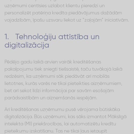
uzņēmumi centīsies uzlabot klientu pieredzi un
personalizēt patēriņa kredīta piedāvājumus dažādām
vajadzībām, īpašu uzsvaru liekot uz “zaļajām” iniciatīvām.
1. Tehnoloģiju attīstība un
digitalizācija
Pēdējo gadu laikā arvien vairāk kreditēšanas
pakalpojumu tiek sniegti tiešsaistē, taču tuvākajā laikā
redzēsim, ka uzņēmumi sāk piedāvāt arī mobilās
lietotnes, kurās varēs ne tikai pieteikties aizņēmumiem,
bet arī sekot līdzi informācijai par savām esošajām
parādsaistībām un aizņemšanās iespējām.
Arī kreditēšanas uzņēmumu pusē vērojama būtiskāka
digitalizācija. Būs uzņēmumi, kas sāks izmantot Mākslīgā
intelekta (MI) priekšrocības, lai automatizētu kredītu
pieteikumu izskatīšanu. Tas ne tikai ļaus ietaupīt