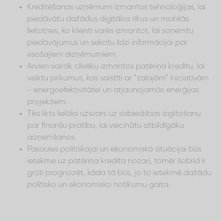
Kreditēšanas uzņēmumi izmantos tehnoloģijas, lai
piedāvātu dažādus digitālos rīkus un mobilās
lietotnes, ko klienti varēs izmantot, lai saņemtu
piedāvājumus un sekotu līdzi informācijai par
esošajiem aizņēmumiem.
Arvien vairāk cilvēku izmantos patēriņa kredītu, lai
veiktu pirkumus, kas saistīti ar “zaļajām” iniciatīvām
- energoefektivitātei un atjaunojamās enerģijas
projektiem.
Tiks likts lielāks uzsvars uz sabiedrības izglītošanu
par finanšu pratību, lai veicinātu atbildīgāku
aizņemšanos.
Pasaules politiskajai un ekonomiskā situācijai būs
ietekme uz patēriņa kredīta nozari, tomēr šobrīd ir
grūti prognozēt, kāda tā būs, jo to ietekmē dažādu
politisko un ekonomisko notikumu gaita.