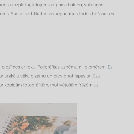
iens ar izpletni, lidojums ar gaisa balonu, vakariņas
jums. Šādus sertifikātus var iegādāties tādos tiešsaistes
ikt piezīmes ar roku. Poligrāfijas uzņēmumi, piemēram,
Es
ar unikālu vāka dizainu un pievienot lapas ar jūsu
u ar kopīgām fotogrāfijām, motivējošām frāzēm uz