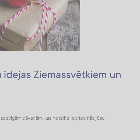
 idejas Ziemassvētkiem un
izdevīgām dāvanām, kas noteikti iepriecinās jūsu
.