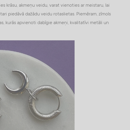
ties krāsu, akmeņu veidu, varat vienoties ar meistaru, lai
stari piedāvā dažādu veidu rotaslietas. Piemēram, zīmols
as, kurās apvienoti dabīgie akmeņi, kvalitatīvi metāli un