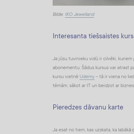
Bilde:
IKO Jewelland
Interesanta tiešsaistes ku
Ja jūsu tuvinieku vidū ir cilvēki, kuriem
abonementu. Šādus kursus var atrast pa
kursu vietnē
Udemy
– tā ir viena no l
tēmām, sākot ar IT un beidzot ar bizne
Pieredzes dāvanu karte
Ja esat no tiem, kas uzskata, ka labākā