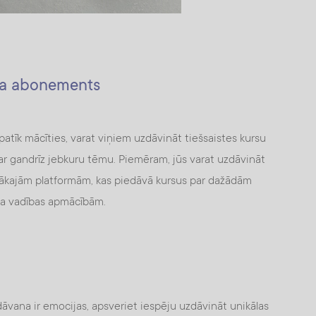
rsa abonements
 patīk mācīties, varat viņiem uzdāvināt tiešsaistes kursu
r gandrīz jebkuru tēmu. Piemēram, jūs varat uzdāvināt
ielākajām platformām, kas piedāvā kursus par dažādām
sa vadības apmācībām.
 dāvana ir emocijas, apsveriet iespēju uzdāvināt unikālas