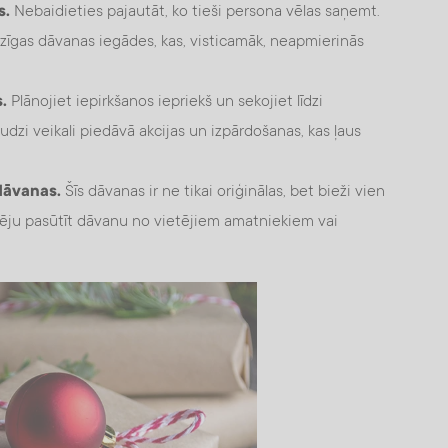
s.
Nebaidieties pajautāt, ko tieši persona vēlas saņemt.
adzīgas dāvanas iegādes, kas, visticamāk, neapmierinās
.
Plānojiet iepirkšanos iepriekš un sekojiet līdzi
dzi veikali piedāvā akcijas un izpārdošanas, kas ļaus
dāvanas.
Šīs dāvanas ir ne tikai oriģinālas, bet bieži vien
pēju pasūtīt dāvanu no vietējiem amatniekiem vai