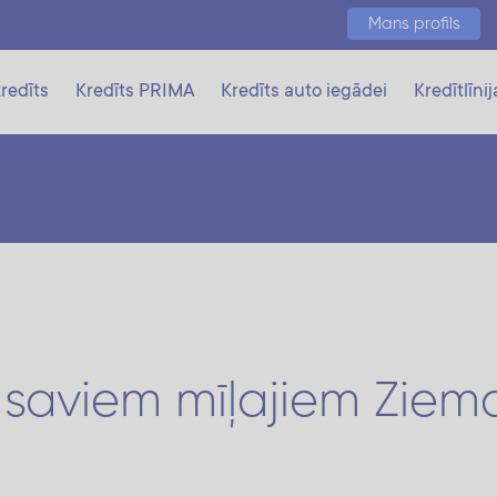
Mans profils
redīts
Kredīts PRIMA
Kredīts auto iegādei
Kredītlīnij
 saviem mīļajiem Ziem