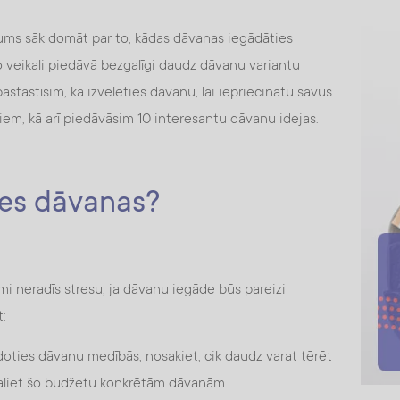
ums sāk domāt par to, kādas dāvanas iegādāties
o veikali piedāvā bezgalīgi daudz dāvanu variantu
stāstīsim, kā izvēlēties dāvanu, lai iepriecinātu savus
ņiem, kā arī piedāvāsim 10 interesantu dāvanu idejas.
ties dāvanas?
i neradīs stresu, ja dāvanu iegāde būs pareizi
t:
oties dāvanu medībās, nosakiet, cik daudz varat tērēt
daliet šo budžetu konkrētām dāvanām.