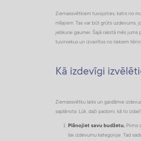
Ziemassvētkiem tuvojoties, katrs no m
mīļajiem. Tas var būt grūts uzdevums, j
jebkurai gaumei. Šajā rakstā mēs jums pa
tuviniekus un izvairītos no liekiem tēri
Kā izdevīgi izvēlē
Ziemassvētku laiks un gaidāmie izdevum
saplānota. Lūk, daži padomi, kā to izdarī
Plānojiet savu budžetu.
Pirms d
šai izdevumu kategorijai. Tad sa