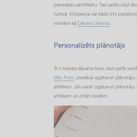
pieredzes sertifikātu. Tas varētu būt lēc
tumsā, fotosesija vai kāds cits piedzīvo
veikalos kā
Dāvanu Serviss
.
Personalizēts plānotājs
Šī ir lieliska dāvana tiem, kam patīk ve
Mīlu Foto
, piedāvā izgatavot plānotāju 
attēliem. Jūs varat izgatavot plānotāj
attēliem un citām bildēm.