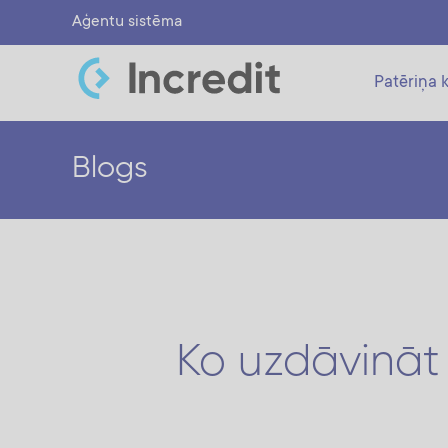
Aģentu sistēma
Patēriņa k
Blogs
Ko uzdāvināt