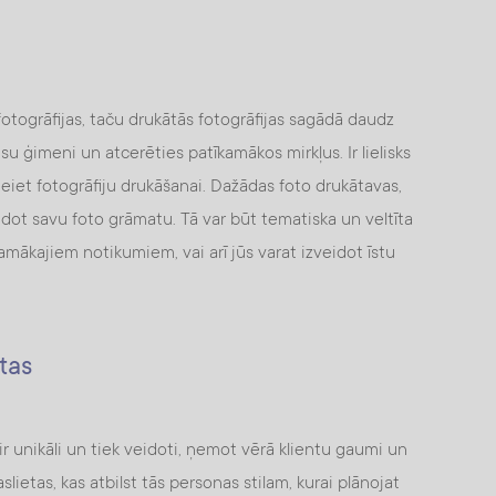
otogrāfijas, taču drukātās fotogrāfijas sagādā daudz
u ģimeni un atcerēties patīkamākos mirkļus. Ir lielisks
ieiet fotogrāfiju drukāšanai. Dažādas foto drukātavas,
idot savu foto grāmatu. Tā var būt tematiska un veltīta
mākajiem notikumiem, vai arī jūs varat izveidot īstu
tas
ir unikāli un tiek veidoti, ņemot vērā klientu gaumi un
slietas, kas atbilst tās personas stilam, kurai plānojat