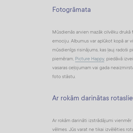
Fotogrāmata
Mūsdienās arvien mazāk cilvēku drukā f
emociju. Albumus var aplūkot kopā ar vis
mūsdienīgs risinājums, kas ļauj radoši p
piemēram,
Picture Happy
, piedāvā izve
vasaras ceļojumam vai gada neaizmirsta
foto stāstu.
Ar rokām darinātas rotaslie
Ar rokām darināti izstrādājumi vienmēr 
vēlmes. Jūs varat ne tikai izvēlēties rota