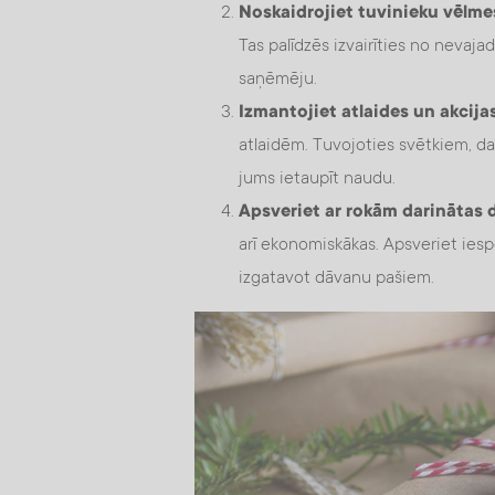
Noskaidrojiet tuvinieku vēlme
Tas palīdzēs izvairīties no nevaj
saņēmēju.
Izmantojiet atlaides un akcijas
atlaidēm. Tuvojoties svētkiem, dau
jums ietaupīt naudu.
Apsveriet ar rokām darinātas 
arī ekonomiskākas. Apsveriet ies
izgatavot dāvanu pašiem.