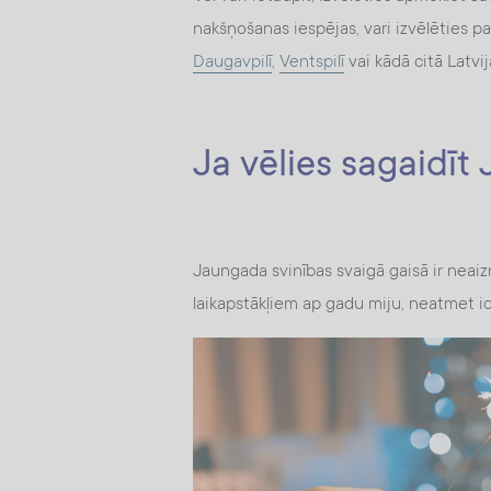
nakšņošanas iespējas, vari izvēlēties
Daugavpilī
,
Ventspilī
vai kādā citā Latvij
Ja vēlies sagaidīt
Jaungada svinības svaigā gaisā ir neaizm
laikapstākļiem ap gadu miju, neatmet i