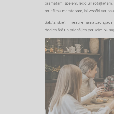
grāmatām, spēlēm, lego un rotaļlietām. 
multfilmu maratonam, lai vecāki var ba
Salūts, šķiet, ir neatņemama Jaungada s
dodies ārā un priecājies par kaimiņu s