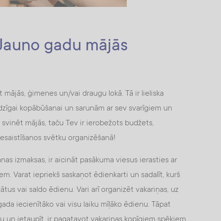
t Jauno gadu mājās
mājās, ģimenes un/vai draugu lokā. Tā ir lieliska
eidzīgai kopābūšanai un sarunām ar sev svarīgiem un
 svinēt mājās, taču Tev ir ierobežots budžets,
iesaistīšanos svētku organizēšanā!
šanas izmaksas, ir aicināt pasākuma viesus ierasties ar
m. Varat iepriekš saskaņot ēdienkarti un sadalīt, kurš
tus vai saldo ēdienu. Vari arī organizēt vakariņas, uz
ada iecienītāko vai visu laiku mīļāko ēdienu. Tāpat
nu un ietaupīt, ir pagatavot vakariņas kopīgiem spēkiem,