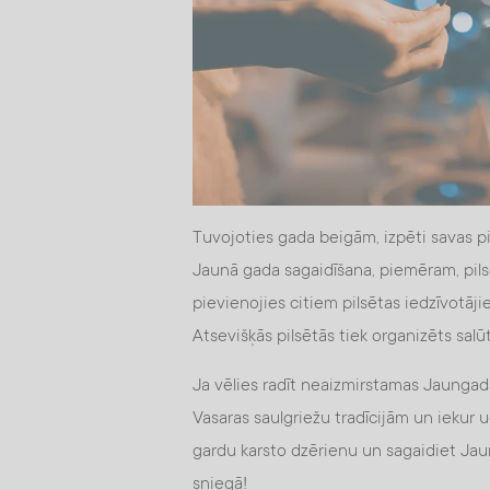
Tuvojoties gada beigām, izpēti savas pi
Jaunā gada sagaidīšana, piemēram, pilsē
pievienojies citiem pilsētas iedzīvotāj
Atsevišķās pilsētās tiek organizēts salū
Ja vēlies radīt neaizmirstamas Jaungad
Vasaras saulgriežu tradīcijām un iekur
gardu karsto dzērienu un sagaidiet Ja
sniegā!