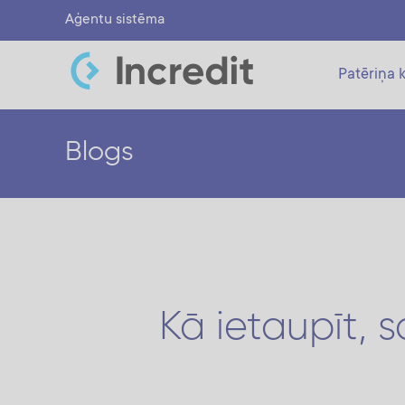
Aģentu sistēma
Patēriņa k
Blogs
Kā ietaupīt,