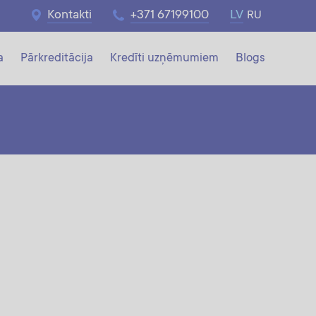
Kontakti
+371 67199100
LV
RU
a
Pārkreditācija
Kredīti uzņēmumiem
Blogs