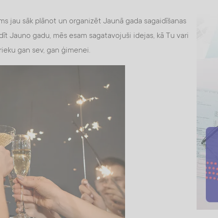
s jau sāk plānot un organizēt Jaunā gada sagaidīšanas
aidīt Jauno gadu, mēs esam sagatavojuši idejas, kā Tu vari
rieku gan sev, gan ģimenei.