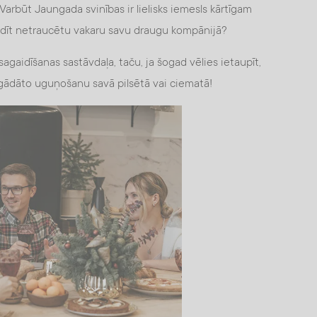
Varbūt Jaungada svinības ir lielisks iemesls kārtīgam
udīt netraucētu vakaru savu draugu kompānijā?
agaidīšanas sastāvdaļa, taču, ja šogad vēlies ietaupīt,
agādāto uguņošanu savā pilsētā vai ciematā!