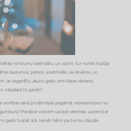
lsētas notikumu kalendāru, un uzzini, kur notiks kopīga
tas laukumos, parkos, krastmalās vai skvēros, un
iem, lai sagaidītu Jauno gadu zem klajas debess.
ts, nepalaid to garām!
a svinības savā privātmājas pagalmā, iedvesmojies no
 ugunskuru! Piedāvā viesiem uzcept desiņas, uzcienā ar
uno gadu turpat ārā, kamēr bērni pa tumsu dauzās