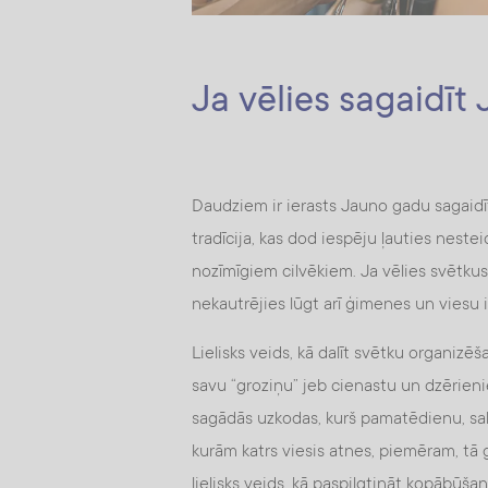
Ja vēlies sagaidī
Daudziem ir ierasts Jauno gadu sagaidīt 
tradīcija, kas dod iespēju ļauties nest
nozīmīgiem cilvēkiem. Ja vēlies svētkus
nekautrējies lūgt arī ģimenes un viesu 
Lielisks veids, kā dalīt svētku organizē
savu “groziņu” jeb cienastu un dzērienie
sagādās uzkodas, kurš pamatēdienu, salā
kurām katrs viesis atnes, piemēram, tā g
lielisks veids, kā paspilgtināt kopābūša