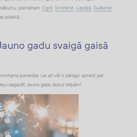
 pasākumu, piemēram,
Ogrē
,
Smiltenē
,
Liepājā
,
Gulbenē
,
as pilsētā.
 Jauno gadu svaigā gaisā
irstama pieredze. Lai arī vēl ir pāragri spriest par
deju sagaidīt Jauno gadu ārpus telpām!