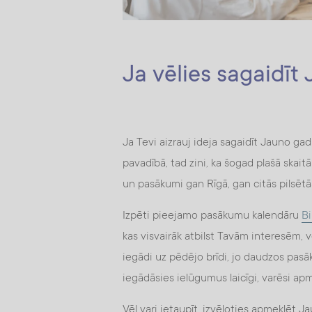
Ja vēlies sagaidīt
Ja Tevi aizrauj ideja sagaidīt Jauno g
pavadībā, tad zini, ka šogad plašā skai
un pasākumi gan Rīgā, gan citās pilsētā
Izpēti pieejamo pasākumu kalendāru
Bi
kas visvairāk atbilst Tavām interesēm, 
iegādi uz pēdējo brīdi, jo daudzos pasā
iegādāsies ielūgumus laicīgi, varēsi a
Vēl vari ietaupīt, izvēloties apmeklēt J