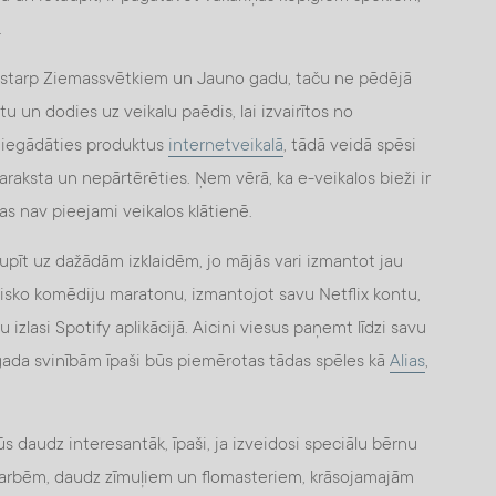
.
ā starp Ziemassvētkiem un Jauno gadu, taču ne pēdējā
tu un dodies uz veikalu paēdis, lai izvairītos no
 iegādāties produktus
internetveikalā
, tādā veidā spēsi
araksta un nepārtērēties. Ņem vērā, ka e-veikalos bieži ir
kas nav pieejami veikalos klātienē.
upīt uz dažādām izklaidēm, jo mājās vari izmantot jau
isko komēdiju maratonu, izmantojot savu Netflix kontu,
tu izlasi Spotify aplikācijā. Aicini viesus paņemt līdzi savu
ungada svinībām īpaši būs piemērotas tādas spēles kā
Alias
,
 daudz interesantāk, īpaši, ja izveidosi speciālu bērnu
nodarbēm, daudz zīmuļiem un flomasteriem, krāsojamajām