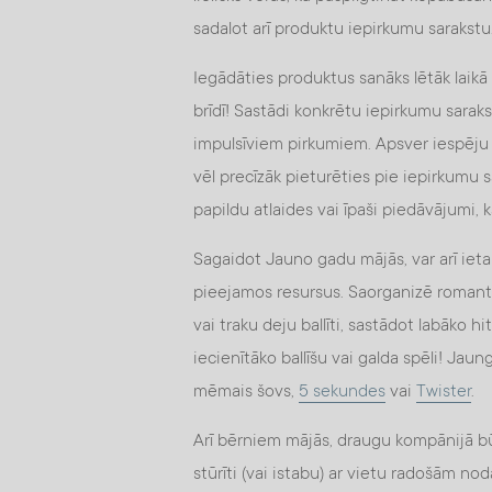
sadalot arī produktu iepirkumu sarakstu
Iegādāties produktus sanāks lētāk laik
brīdī! Sastādi konkrētu iepirkumu saraks
impulsīviem pirkumiem. Apsver iespēju
vēl precīzāk pieturēties pie iepirkumu s
papildu atlaides vai īpaši piedāvājumi, 
Sagaidot Jauno gadu mājās, var arī ieta
pieejamos resursus. Saorganizē romant
vai traku deju ballīti, sastādot labāko hi
iecienītāko ballīšu vai galda spēli! Ja
mēmais šovs,
5 sekundes
vai
Twister
.
Arī bērniem mājās, draugu kompānijā būs
stūrīti (vai istabu) ar vietu radošām 