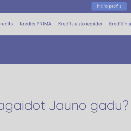
Mans profils
redīts
Kredīts PRIMA
Kredīts auto iegādei
Kredītlīnij
 sagaidot Jauno gadu?