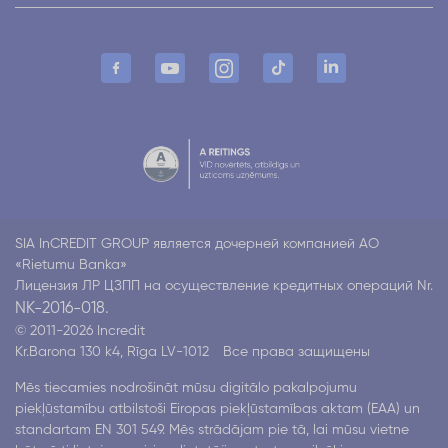
SIA InCREDIT GROUP является дочерней компанией АО
«Rietumu Banka»
Лицензия ЛР ЦЗПП на осуществление кредитных операций Nr.
NK-2016-018.
© 2011-2026 Incredit
Kr.Barona 130 k4, Rīga LV-1012
Все права защищены
Mēs tiecamies nodrošināt mūsu digitālo pakalpojumu
piekļūstamību atbilstoši Eiropas piekļūstamības aktam (EAA) un
standartam EN 301 549. Mēs strādājam pie tā, lai mūsu vietne