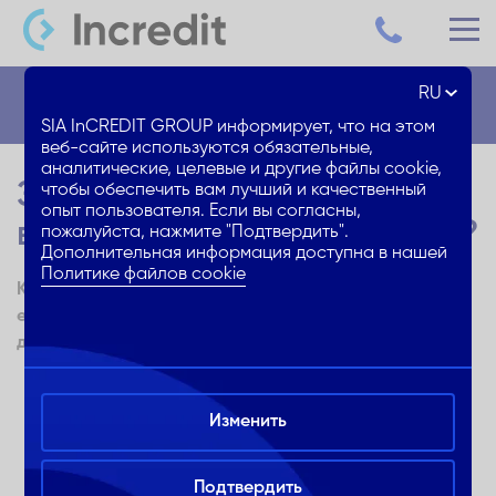
RU
Блог
SIA InCREDIT GROUP информирует, что на этом
веб-сайте используются обязательные,
аналитические, целевые и другие файлы cookie,
Зачем нужны увлажнители
чтобы обеспечить вам лучший и качественный
опыт пользователя. Если вы согласны,
воздуха и как их выбирать?
пожалуйста, нажмите "Подтвердить".
Дополнительная информация доступна в нашей
Политике файлов cookie
Как понять, нужен ли в доме увлажнитель воздуха? А
если нужен, то как выбрать правильный? Читай
дальше, и Ты получишь ответы на эти вопросы!
Изменить
Нужен ли увлажнитель воздуха?
Подтвердить