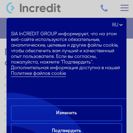
RU
Блог
SIA InCREDIT GROUP информирует, что на этом
веб-сайте используются обязательные,
аналитические, целевые и другие файлы cookie,
Покупка или аренда
чтобы обеспечить вам лучший и качественный
опыт пользователя. Если вы согласны,
автомобиля: что выгоднее?
пожалуйста, нажмите "Подтвердить".
Дополнительная информация доступна в нашей
Политике файлов cookie
Автомобиль уже давно перестал быть предметом
роскоши для большинства людей сегодня это
необходимость. По данным статистики количество
легковых автомобилей в Латвии растет с каждым
годом. Если в 2019 году количество легковых
Изменить
автомобилей составляло 707 тысяч, то в начале 2023
года оно выросло до 769 тысяч.
Подтвердить
С другой стороны в условиях жизни в городе с