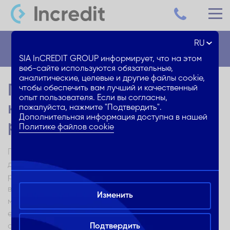
RU
Блог
SIA InCREDIT GROUP информирует, что на этом
веб-сайте используются обязательные,
аналитические, целевые и другие файлы cookie,
Подержанный авто в
чтобы обеспечить вам лучший и качественный
опыт пользователя. Если вы согласны,
кредит – как это
пожалуйста, нажмите "Подтвердить".
Дополнительная информация доступна в нашей
работает?
Политике файлов cookie
Приобретение подержанного автомобиля актуально
для многих. Это является экономически выгодным
решением благодаря доступной цене и широкому
выбору. Даже если Тебя интересует конкретная
Изменить
модель автомобиля, при выборе подержанного авто
есть больше возможностей подобрать подходящий
автомобиль для Твоих желаний и возможностей. Но
Подтвердить