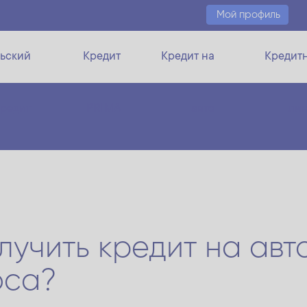
Мой профиль
ьский
Кредит
Кредит на
Кредит
кредит
PRIMA
авто
ли
учить кредит на авт
оса?