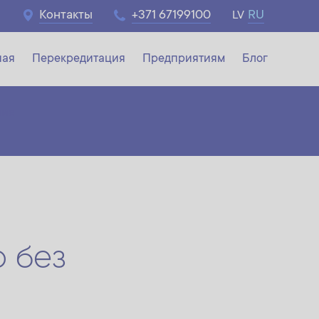
Контакты
+371 67199100
RU
LV
ная
Перекредитация
Предприятиям
Блог
ния
о без