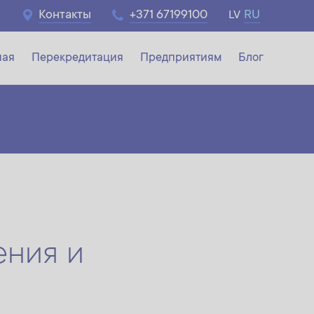
Контакты
+371 67199100
RU
LV
ная
Перекредитация
Предприятиям
Блог
ния
ения и