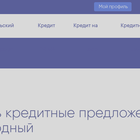
Мой профиль
ьский
Кредит
Кредит на
Кредит
кредит
PRIMA
авто
ли
ь кредитные предлож
одный